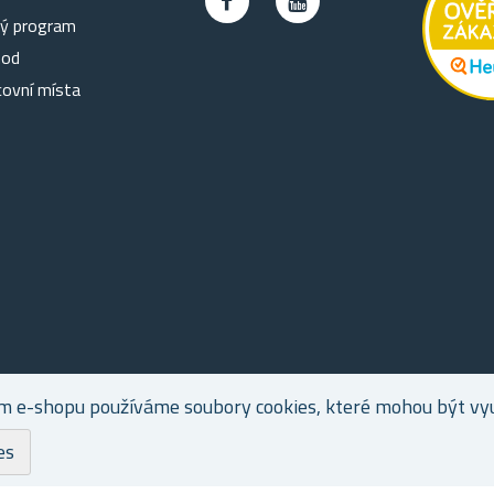
ký program
hod
covní místa
m e-shopu používáme soubory cookies, které mohou být využ
es