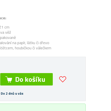
ace:
21 cm
ova věž
opakovaně
lování na papír, látku či dřevo
štětcem, houbičkou či válečkem
 Do 2 dnů u vás