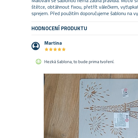
Malování se šablonou nemá žádná pravidla. Motiv s
štětce, obtáhnout fixou, přetřít válečkem, vyťupka
sprejem. Před použitím doporučujeme šablonu na vyb
HODNOCENÍ PRODUKTU
Martina
★
★
★
★
★
★
★
★
★
★
Hezká šablona, to bude prima tvoření.