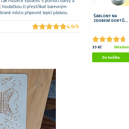
i tak můžete vybarvit s pomocí barvy a
t houbičkou či přestříkat barevným
rané místo připevnit lepící páskou.
ŠABLONY NA
ZDOBENÍ DORTŮ 4
★
★
★
★
★
★
★
★
★
★
KS
4,9/5
★
★
★
★
★
★
★
★
★
★
33 Kč
Sklade