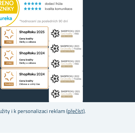
ity i k personalizaci reklam
(přečíst)
.