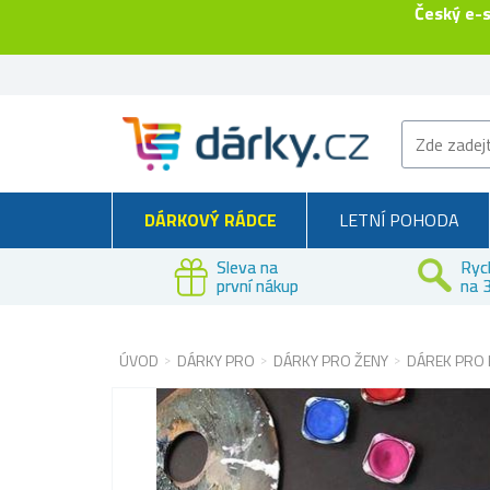
Český e-
DÁRKOVÝ RÁDCE
LETNÍ POHODA
Sleva na
Ryc
první nákup
na 3
ÚVOD
DÁRKY PRO
DÁRKY PRO ŽENY
DÁREK PRO