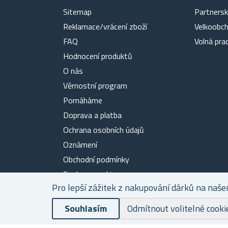
Sitemap
Partners
Reklamace/vrácení zboží
Velkoobc
FAQ
Volná pra
Hodnocení produktů
O nás
Věrnostní program
Pomáháme
Doprava a platba
Ochrana osobních údajů
Oznámení
Obchodní podmínky
Soubory cookies
Pro lepší zážitek z nakupování dárků na naše
Kontakty
Souhlasím
Odmítnout volitelné cooki