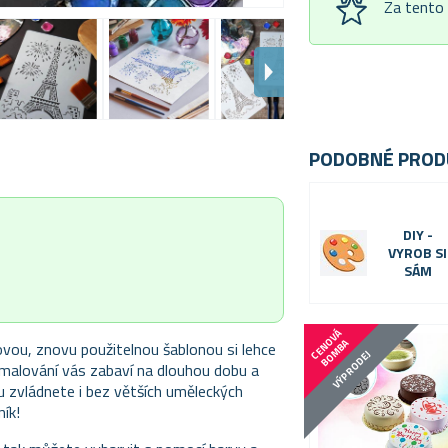
Za tento
PODOBNÉ PROD
DIY -
VYROB SI
SÁM
C
E
N
V
Á
B
O
M
B
O
A
ovou, znovu použitelnou šablonou si lehce
VÝPRODEJ
a malování vás zabaví na dlouhou dobu a
u zvládnete i bez větších uměleckých
ník!