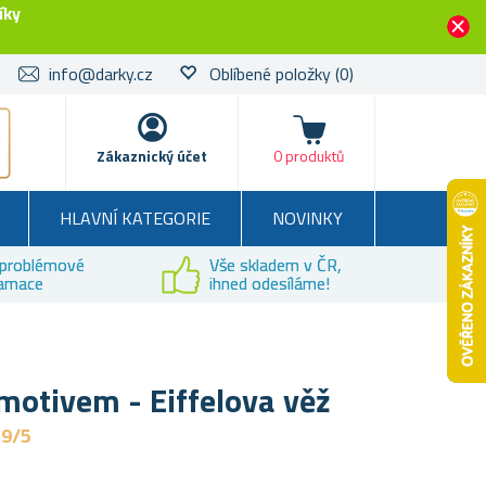
íky
info@darky.cz
Oblíbené položky
(0)
Košík
Zákaznický účet
0 produktů
HLAVNÍ KATEGORIE
NOVINKY
problémové
Vše skladem v ČR,
lamace
ihned odesíláme!
motivem - Eiffelova věž
,9/5