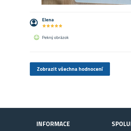
Elena
★
★
★
★
★
★
★
★
★
★
Pekný obrázok
Zobrazit všechna hodnocení
INFORMACE
SPOLU