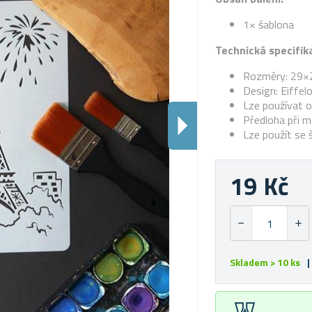
1× šablona
Technická specifik
Rozměry: 29×
Design: Eiffel
Lze používat 
Předloha při ma
Lze použít se 
19 Kč
Skladem > 10 ks
|