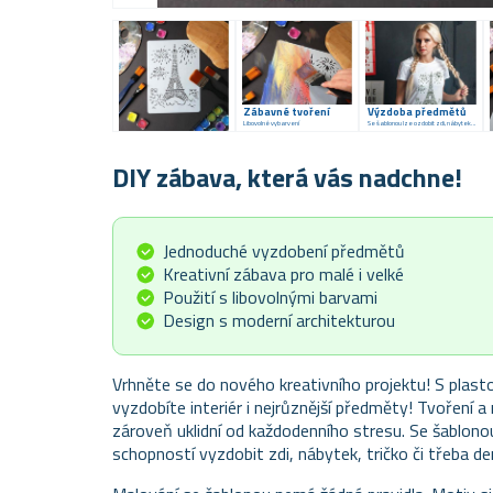
Zábavné tvoření
Výzdoba předmětů
Libovolné vybarvení
Se šablonou lze ozdobit zdi, nábytek i oblečení
DIY zábava, která vás nadchne!
Jednoduché vyzdobení předmětů
Kreativní zábava pro malé i velké
Použití s libovolnými barvami
Design s moderní architekturou
Vrhněte se do nového kreativního projektu! S plast
vyzdobíte interiér i nejrůznější předměty! Tvoření 
zároveň uklidní od každodenního stresu. Se šablono
schopností vyzdobit zdi, nábytek, tričko či třeba de