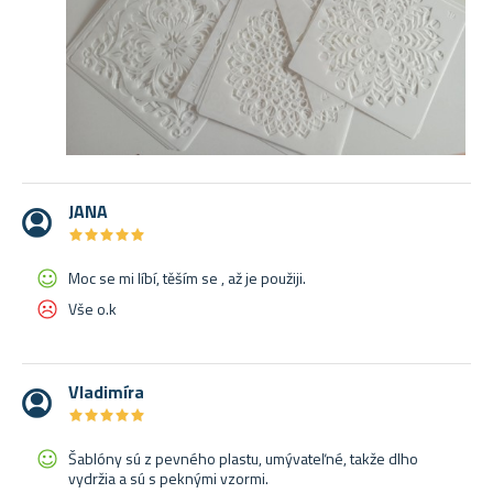
JANA
★
★
★
★
★
★
★
★
★
★
Moc se mi líbí, těším se , až je použiji.
Vše o.k
Vladimíra
★
★
★
★
★
★
★
★
★
★
Šablóny sú z pevného plastu, umývateľné, takže dlho
vydržia a sú s peknými vzormi.