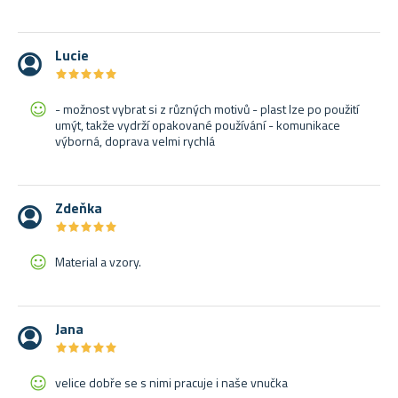
Lucie
★
★
★
★
★
★
★
★
★
★
- možnost vybrat si z různých motivů - plast lze po použití
umýt, takže vydrží opakované používání - komunikace
výborná, doprava velmi rychlá
Zdeňka
★
★
★
★
★
★
★
★
★
★
Material a vzory.
Jana
★
★
★
★
★
★
★
★
★
★
velice dobře se s nimi pracuje i naše vnučka