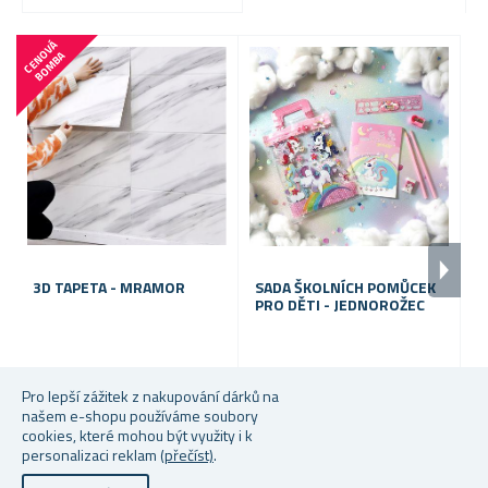
C
E
N
V
Á
B
O
M
B
O
A
3D TAPETA - MRAMOR
SADA ŠKOLNÍCH POMŮCEK
3
PRO DĚTI - JEDNOROŽEC
D
Pro lepší zážitek z nakupování dárků na
Skladem
Skladem
S
našem e-shopu používáme soubory
cookies, které mohou být využity i k
Od 95 Kč
79 Kč
Od
personalizaci reklam
(přečíst)
.