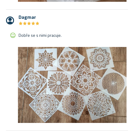
Dagmar
★
★
★
★
★
★
★
★
★
★
Dobře se s nimi pracuje.