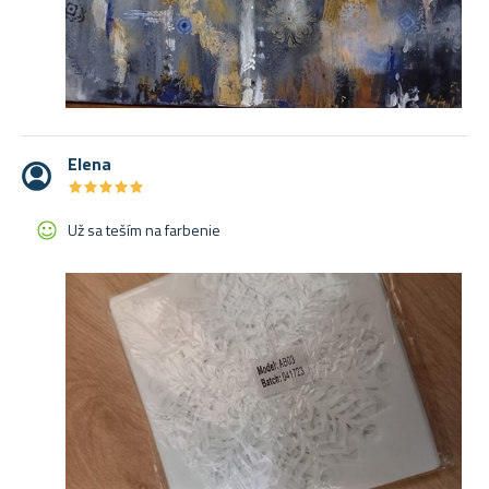
Elena
★
★
★
★
★
★
★
★
★
★
Už sa teším na farbenie