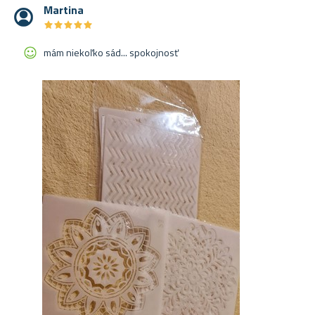
Martina
★
★
★
★
★
★
★
★
★
★
mám niekoľko sád... spokojnosť