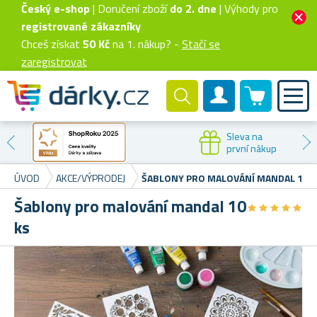
Český e-shop
| Doručení zboží
do 2. dne
| Výhody pro
registrované zákazníky
Chceš získat
50 Kč
na 1. nákup? -
Stačí se
zaregistrovat
0 produktů
Zákaznický účet
Sleva na
první nákup
ÚVOD
AKCE/VÝPRODEJ
ŠABLONY PRO MALOVÁNÍ MANDAL 10 K
Šablony pro malování mandal 10
★
★
★
★
★
★
★
★
★
★
ks