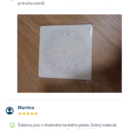
je trochu menší.
Martina
★
★
★
★
★
★
★
★
★
★
Šablony jsou z ohebného tenkého plastu. Dobrý materiál,