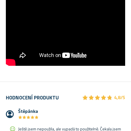
★
★
★
★
★
★
★
★
★
★
HODNOCENÍ PRODUKTU
4,8/5
Štěpánka
★
★
★
★
★
★
★
★
★
★
Ještě jsem nepoužila, ale vypadá to použitelně. Čekala jsem