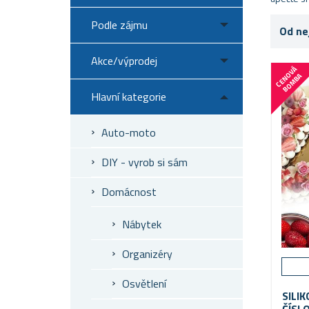
Podle zájmu
Od ne
Akce/výprodej
C
E
N
V
Á
B
O
M
B
O
A
Hlavní kategorie
Auto-moto
DIY - vyrob si sám
Domácnost
Nábytek
Organizéry
Osvětlení
SILI
ČÍSL