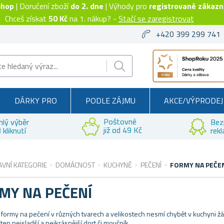
shop
| Doručení zboží
do 2. dne
| Výhody pro
registrované zákazn
Chceš získat
50 Kč
na 1. nákup? -
Stačí se zaregistrovat
+420 399 299 741
DÁRKY PRO
PODLE ZÁJMU
AKCE/VÝPRODEJ
Poštovné
hlý výběr
Bez
již od 49 Kč
 kliknutí
rek
AVNÍ KATEGORIE
DOMÁCNOST
KUCHYNĚ
PEČENÍ
FORMY NA PEČE
MY NA PEČENÍ
 formy na pečení v různých tvarech a velikostech nesmí chybět v kuchyni ž
 ten nejsladší a nejkrásnější dort či moučník.