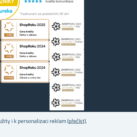
ity i k personalizaci reklam
(přečíst)
.
Copyright © 2026 Dárky.cz. Všechna práva vyhrazena.