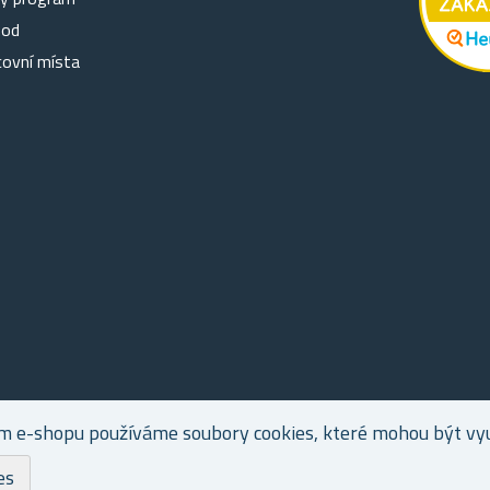
hod
covní místa
m e-shopu používáme soubory cookies, které mohou být využ
es