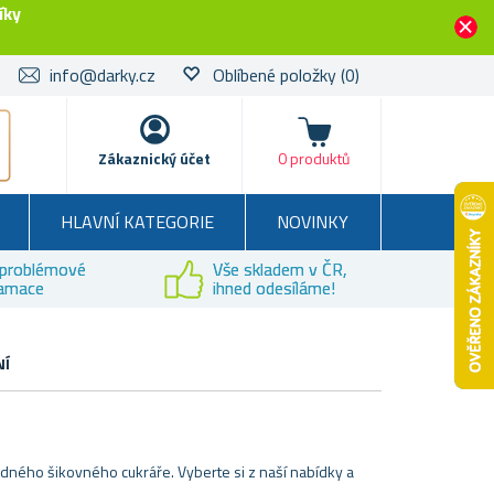
íky
info@darky.cz
Oblíbené položky
(0)
Košík
Zákaznický účet
0 produktů
HLAVNÍ KATEGORIE
NOVINKY
problémové
Vše skladem v ČR,
lamace
ihned odesíláme!
NÍ
ádného šikovného cukráře. Vyberte si z naší nabídky a