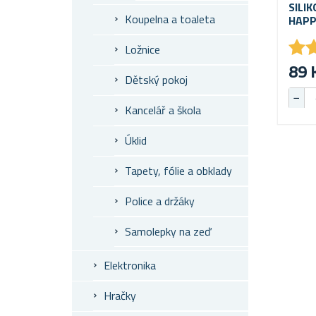
SILI
Koupelna a toaleta
HAPP
★
★
Ložnice
89 
Dětský pokoj
Kancelář a škola
Úklid
Tapety, fólie a obklady
Police a držáky
Samolepky na zeď
Elektronika
Hračky