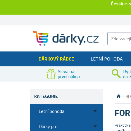
Český e-
DÁRKOVÝ RÁDCE
LETNÍ POHODA
Sleva na
Ryc
první nákup
na 3
KATEGORIE
HL
FOR
Letní pohoda
Praktické
Dárky pro
upečte si