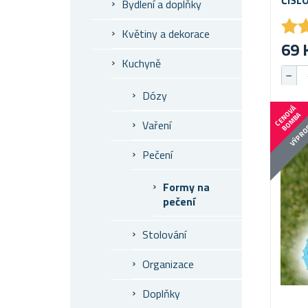
Bydlení a doplňky
★
★
Květiny a dekorace
69 
Kuchyně
Dózy
C
E
N
V
Á
B
O
M
B
O
A
Vaření
VÝPRO
Pečení
Formy na
pečení
Stolování
Organizace
Doplňky