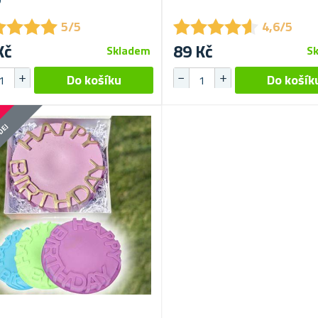
★
★
★
★
★
★
★
★
★
★
★
★
★
★
★
★
★
★
5/5
4,6/5
Kč
89 Kč
Skladem
S
DEJ