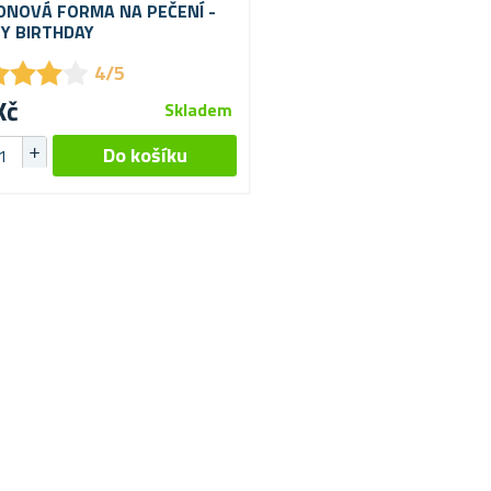
KONOVÁ FORMA NA PEČENÍ -
Y BIRTHDAY
★
★
★
★
★
★
★
★
4/5
Kč
Skladem