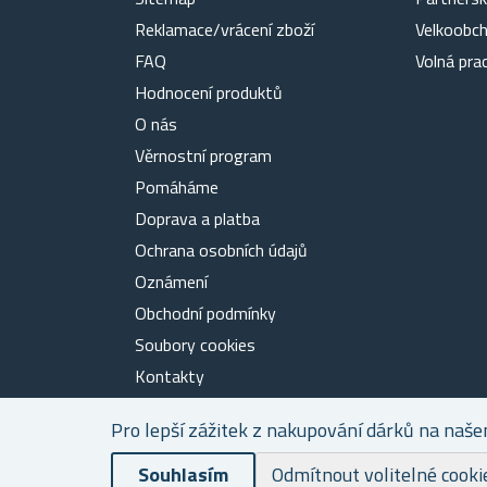
Reklamace/vrácení zboží
Velkoobc
FAQ
Volná pra
Hodnocení produktů
O nás
Věrnostní program
Pomáháme
Doprava a platba
Ochrana osobních údajů
Oznámení
Obchodní podmínky
Soubory cookies
Kontakty
Pro lepší zážitek z nakupování dárků na naše
Souhlasím
Odmítnout volitelné cooki
Powered by
nopCommerce