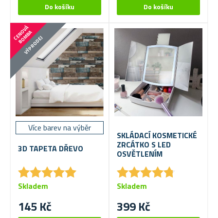
C
E
N
V
Á
B
O
M
B
O
A
VÝPRODEJ
Více barev na výběr
SKLÁDACÍ KOSMETICKÉ
ZRCÁTKO S LED
3D TAPETA DŘEVO
OSVĚTLENÍM
★
★
★
★
★
★
★
★
★
★
★
★
★
★
★
★
★
★
★
★
Skladem
Skladem
145 Kč
399 Kč