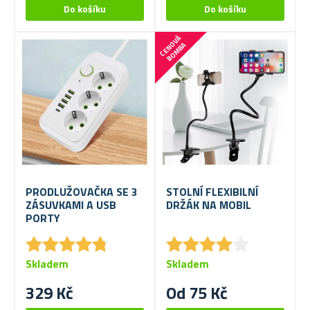
C
E
N
V
Á
B
O
M
B
O
A
PRODLUŽOVAČKA SE 3
STOLNÍ FLEXIBILNÍ
ZÁSUVKAMI A USB
DRŽÁK NA MOBIL
PORTY
★
★
★
★
★
★
★
★
★
★
★
★
★
★
★
★
★
★
★
★
Skladem
Skladem
329 Kč
Od 75 Kč