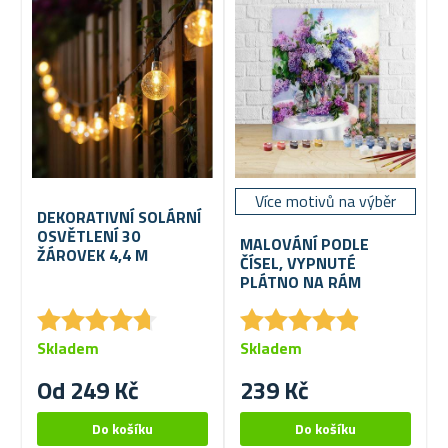
Více motivů na výběr
DEKORATIVNÍ SOLÁRNÍ
OSVĚTLENÍ 30
MALOVÁNÍ PODLE
ŽÁROVEK 4,4 M
ČÍSEL, VYPNUTÉ
PLÁTNO NA RÁM
★
★
★
★
★
★
★
★
★
★
★
★
★
★
★
★
★
★
★
★
Skladem
Skladem
Od 249 Kč
239 Kč