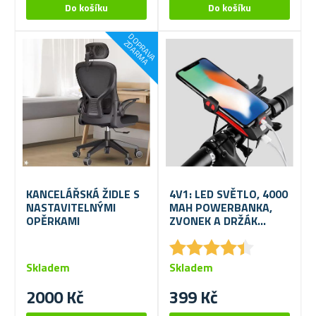
D
O
R
A
V
A
D
A
R
M
P
Z
A
KANCELÁŘSKÁ ŽIDLE S
4V1: LED SVĚTLO, 4000
NASTAVITELNÝMI
MAH POWERBANKA,
OPĚRKAMI
ZVONEK A DRŽÁK
MOBILU NA KOLO
★
★
★
★
★
★
★
★
★
★
Skladem
Skladem
2000 Kč
399 Kč