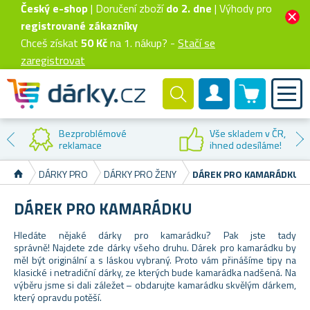
Český e-shop
| Doručení zboží
do 2. dne
| Výhody pro
registrované zákazníky
Chceš získat
50 Kč
na 1. nákup? -
Stačí se
zaregistrovat
0 produktů
Zákaznický účet
Sleva na
první nákup
DÁRKY PRO
DÁRKY PRO ŽENY
DÁREK PRO KAMARÁDKU
DÁREK PRO KAMARÁDKU
Hledáte nějaké dárky pro kamarádku? Pak jste tady
správně
!
Najdete zde dárky všeho druhu. Dárek pro kamarádku by
měl být originální a s láskou vybraný. Proto vám přinášíme tipy na
klasické i netradiční dárky, ze kterých bude kamarádka nadšená. Na
výběru jsme si dali záležet – obdarujte kamarádku skvělým dárkem,
který opravdu potěší.