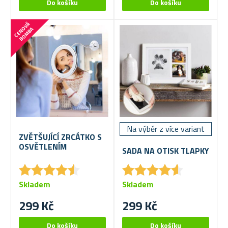
C
E
N
V
Á
B
O
M
B
O
A
Na výběr z více variant
ZVĚTŠUJÍCÍ ZRCÁTKO S
OSVĚTLENÍM
SADA NA OTISK TLAPKY
★
★
★
★
★
★
★
★
★
★
★
★
★
★
★
★
★
★
★
★
Skladem
Skladem
299 Kč
299 Kč