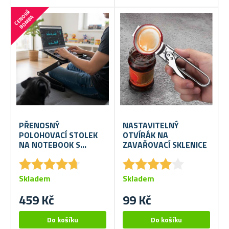
C
E
N
V
Á
B
O
M
B
O
A
PŘENOSNÝ
NASTAVITELNÝ
POLOHOVACÍ STOLEK
OTVÍRÁK NA
NA NOTEBOOK S
ZAVAŘOVACÍ SKLENICE
VĚTRACÍMI
★
★
★
★
★
★
★
★
★
★
★
★
★
★
★
★
★
★
★
★
ŠTĚRBINAMI
Skladem
Skladem
459 Kč
99 Kč