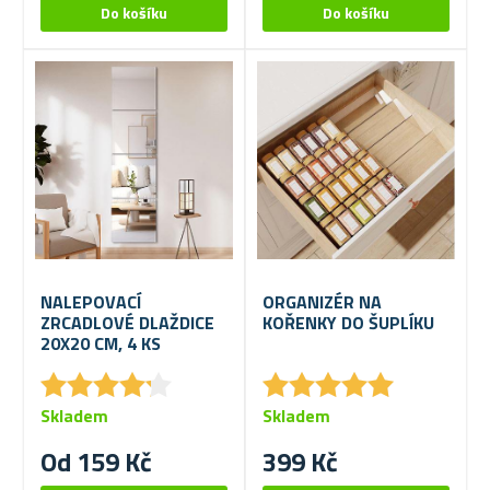
NALEPOVACÍ
ORGANIZÉR NA
ZRCADLOVÉ DLAŽDICE
KOŘENKY DO ŠUPLÍKU
20X20 CM, 4 KS
★
★
★
★
★
★
★
★
★
★
★
★
★
★
★
★
★
★
★
★
Skladem
Skladem
Od 159 Kč
399 Kč