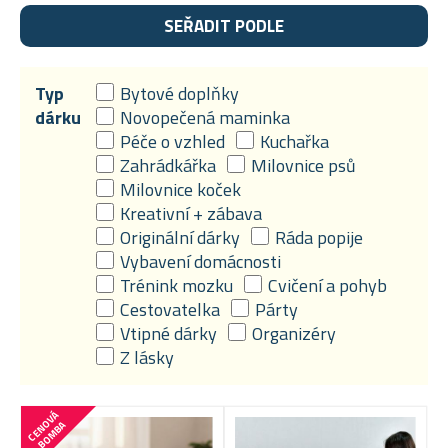
SEŘADIT PODLE
Typ
Bytové doplňky
dárku
Novopečená maminka
Péče o vzhled
Kuchařka
Zahrádkářka
Milovnice psů
Milovnice koček
Kreativní + zábava
Originální dárky
Ráda popije
Vybavení domácnosti
Trénink mozku
Cvičení a pohyb
Cestovatelka
Párty
Vtipné dárky
Organizéry
Z lásky
C
E
N
V
Á
B
O
M
B
O
A