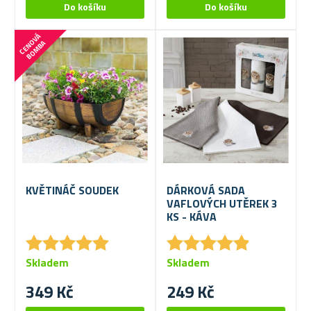
C
E
N
V
Á
B
O
M
B
O
A
KVĚTINÁČ SOUDEK
DÁRKOVÁ SADA
VAFLOVÝCH UTĚREK 3
KS - KÁVA
★
★
★
★
★
★
★
★
★
★
★
★
★
★
★
★
★
★
★
★
Skladem
Skladem
349 Kč
249 Kč