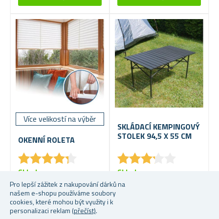
Více velikostí na výběr
SKLÁDACÍ KEMPINGOVÝ
STOLEK 94,5 X 55 CM
OKENNÍ ROLETA
★
★
★
★
★
★
★
★
★
★
★
★
★
★
★
★
★
★
★
★
Skladem
Skladem
Pro lepší zážitek z nakupování dárků na
199 Kč
699 Kč
našem e-shopu používáme soubory
cookies, které mohou být využity i k
personalizaci reklam
(přečíst)
.