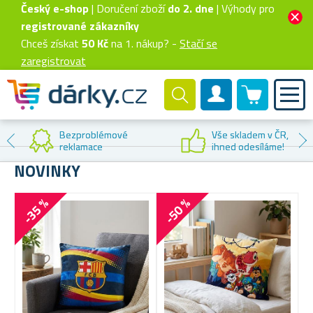
Český e-shop
| Doručení zboží
do 2. dne
| Výhody pro
registrované zákazníky
Chceš získat
50 Kč
na 1. nákup? -
Stačí se
zaregistrovat
0 produktů
Zákaznický účet
Bezproblémové
Vše skladem v ČR,
reklamace
ihned odesíláme!
NOVINKY
-35 %
-50 %