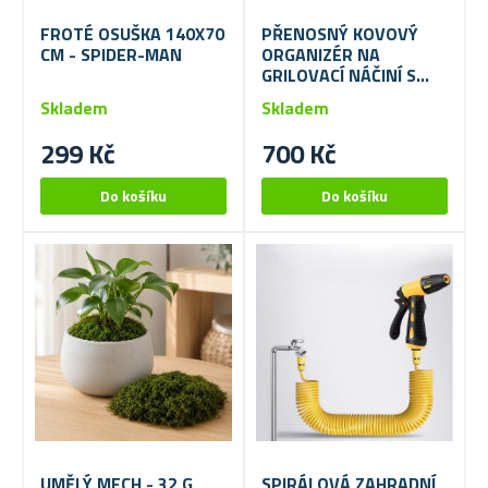
FROTÉ OSUŠKA 140X70
PŘENOSNÝ KOVOVÝ
CM - SPIDER-MAN
ORGANIZÉR NA
GRILOVACÍ NÁČINÍ S
DRŽÁKEM NA
Skladem
Skladem
PAPÍROVÉ UTĚRKY
299 Kč
700 Kč
UMĚLÝ MECH - 32 G
SPIRÁLOVÁ ZAHRADNÍ