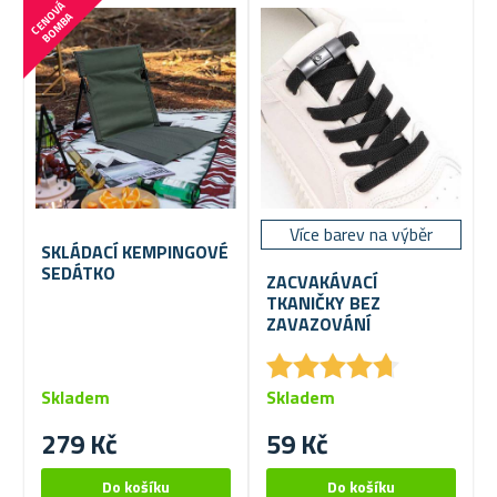
C
E
N
V
Á
B
O
M
B
O
A
Více barev na výběr
SKLÁDACÍ KEMPINGOVÉ
SEDÁTKO
ZACVAKÁVACÍ
TKANIČKY BEZ
ZAVAZOVÁNÍ
★
★
★
★
★
★
★
★
★
★
Skladem
Skladem
279 Kč
59 Kč