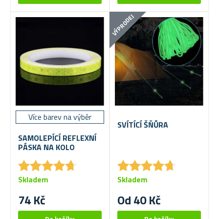
VÝPRODEJ
Více barev na výběr
SVÍTÍCÍ ŠŇŮRA
SAMOLEPÍCÍ REFLEXNÍ
PÁSKA NA KOLO
★
★
★
★
★
★
★
★
★
★
★
★
★
★
★
★
★
★
★
★
Skladem
Skladem
74 Kč
Od 40 Kč