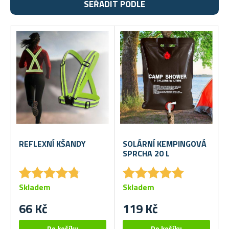
SEŘADIT PODLE
REFLEXNÍ KŠANDY
SOLÁRNÍ KEMPINGOVÁ
SPRCHA 20 L
★
★
★
★
★
★
★
★
★
★
★
★
★
★
★
★
★
★
★
★
Skladem
Skladem
66 Kč
119 Kč