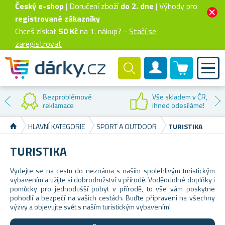
Český e-shop
| Doručení zboží
do 2. dne
| Výhody pro
registrované zákazníky
Chceš získat
50 Kč
na 1. nákup? -
Stačí se
zaregistrovat
0 produktů
Zákaznický účet
Bezproblémové
Vše skladem v ČR,
reklamace
ihned odesíláme!
HLAVNÍ KATEGORIE
SPORT A OUTDOOR
TURISTIKA
TURISTIKA
Vydejte se na cestu do neznáma s naším spolehlivým turistickým
vybavením a užijte si dobrodružství v přírodě. Voděodolné doplňky i
pomůcky pro jednodušší pobyt v přírodě, to vše vám poskytne
pohodlí a bezpečí na vašich cestách. Buďte připraveni na všechny
výzvy a objevujte svět s naším turistickým vybavením!