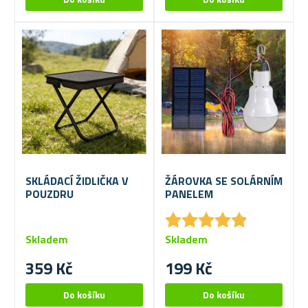
SKLÁDACÍ ŽIDLIČKA V
ŽÁROVKA SE SOLÁRNÍM
POUZDRU
PANELEM
★
★
★
★
★
★
★
★
★
★
Skladem
Skladem
359 Kč
199 Kč