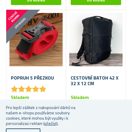
C
E
N
V
Á
B
O
M
B
O
A
VÝPRODEJ
POPRUH S PŘEZKOU
CESTOVNÍ BATOH 42 X
32 X 12 CM
★
★
★
★
★
★
★
★
★
★
Skladem
Skladem
Pro lepší zážitek z nakupování dárků na
59 Kč
549 Kč
našem e-shopu používáme soubory
cookies, které mohou být využity i k
personalizaci reklam
(přečíst)
.