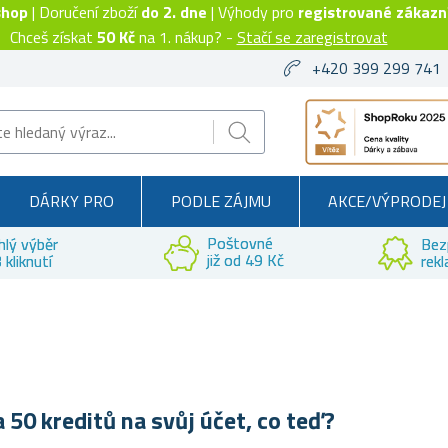
shop
| Doručení zboží
do 2. dne
| Výhody pro
registrované zákazn
Chceš získat
50 Kč
na 1. nákup? -
Stačí se zaregistrovat
+420 399 299 741
DÁRKY PRO
PODLE ZÁJMU
AKCE/VÝPRODEJ
Poštovné
hlý výběr
Bez
již od 49 Kč
 kliknutí
rek
 50 kreditů na svůj účet, co teď?