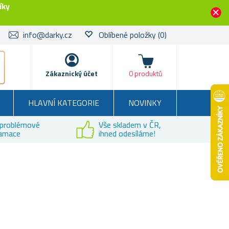
íky
info@darky.cz
Oblíbené položky
(0)
Košík
Zákaznický účet
0 produktů
HLAVNÍ KATEGORIE
NOVINKY
problémové
Vše skladem v ČR,
lamace
ihned odesíláme!