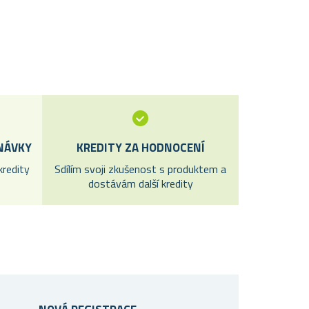
DNÁVKY
KREDITY ZA HODNOCENÍ
redity
Sdílím svoji zkušenost s produktem a
dostávám další kredity