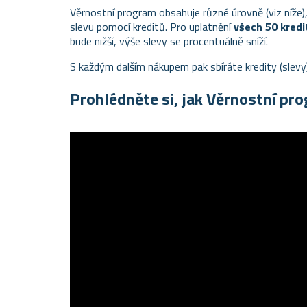
Věrnostní program obsahuje různé úrovně (viz níže),
slevu pomocí kreditů. Pro uplatnění
všech 50 kredi
bude nižší, výše slevy se procentuálně sníží.
S každým dalším nákupem pak sbíráte kredity (slevy
Prohlédněte si, jak Věrnostní pr