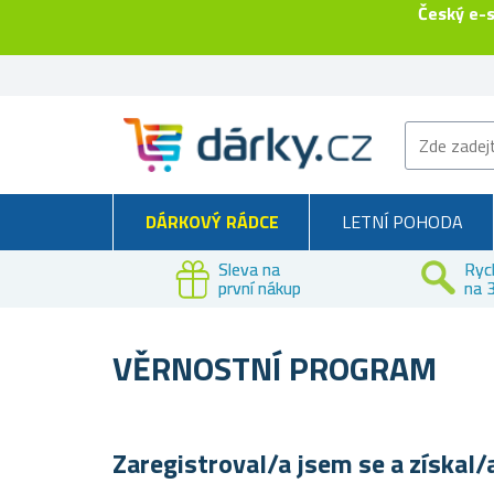
Český e-
DÁRKOVÝ RÁDCE
LETNÍ POHODA
Sleva na
Ryc
první nákup
na 3
VĚRNOSTNÍ PROGRAM
Zaregistroval/a jsem se a získal/a