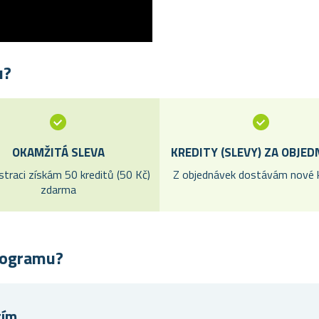
u?
OKAMŽITÁ SLEVA
KREDITY (SLEVY) ZA OBJE
straci získám 50 kreditů (50 Kč)
Z objednávek dostávám nové k
zdarma
rogramu?
utím…