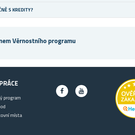
NĚ S KREDITY?
členem Věrnostního programu
PRÁCE
ký program
hod
covní místa