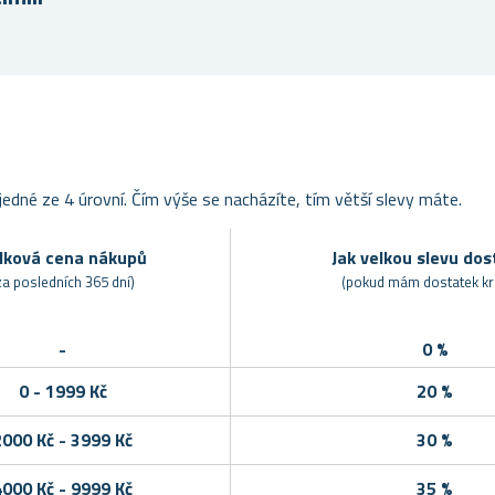
edné ze 4 úrovní. Čím výše se nacházíte, tím větší slevy máte.
lková cena nákupů
Jak velkou slevu do
za posledních 365 dní)
(pokud mám dostatek kr
-
0 %
0 - 1999 Kč
20 %
2000 Kč - 3999 Kč
30 %
4000 Kč - 9999 Kč
35 %