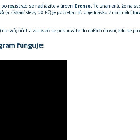
 po registraci se nacházíte v úrovni
Bronze.
To znamená, že na sv
tů
(a získání slevy 50 Kč) je potřeba mít objednávku v minimální
ho
) na svůj účet a zároveň se posouváte do dalších úrovní, kde se pr
ogram funguje: