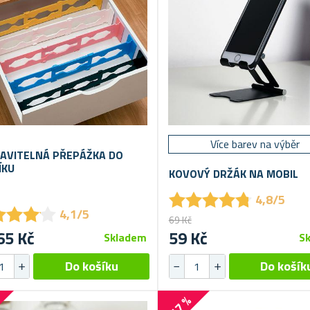
Více barev na výběr
AVITELNÁ PŘEPÁŽKA DO
ÍKU
KOVOVÝ DRŽÁK NA MOBIL
★
★
★
★
★
★
★
★
★
★
4,8/5
★
★
★
★
★
★
★
★
4,1/5
69 Kč
65 Kč
59 Kč
Skladem
S
-17 %