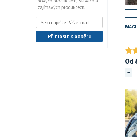
nových produktech, slevách a
zajímavých produktech.
MAGI
★
★
Od 