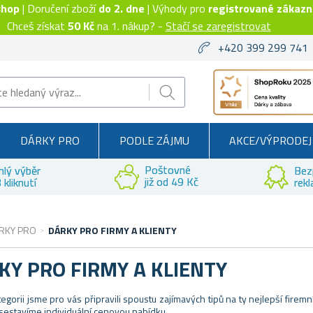
shop
| Doručení zboží
do 2. dne
| Výhody pro
registrované zákazn
Chceš získat
50 Kč
na 1. nákup? -
Stačí se zaregistrovat
+420 399 299 741
DÁRKY PRO
PODLE ZÁJMU
AKCE/VÝPRODEJ
Poštovné
hlý výběr
Bez
již od 49 Kč
 kliknutí
rek
RKY PRO
DÁRKY PRO FIRMY A KLIENTY
KY PRO FIRMY A KLIENTY
tegorii jsme pro vás připravili spoustu zajímavých tipů na ty nejlepší fire
sestavíme individuální cenovou nabídku.