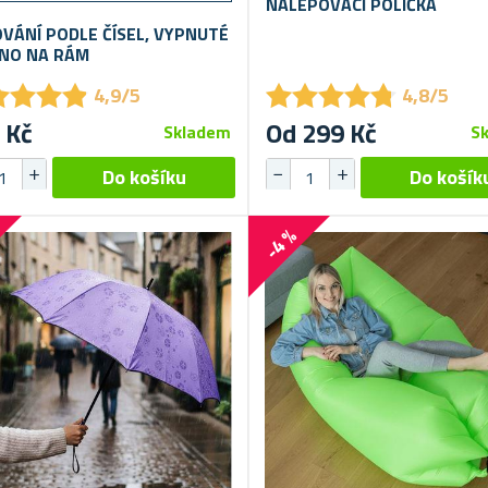
NALEPOVACÍ POLIČKA
VÁNÍ PODLE ČÍSEL, VYPNUTÉ
NO NA RÁM
★
★
★
★
★
★
★
★
★
★
★
★
★
★
★
★
★
★
4,9/5
4,8/5
 Kč
Od 299 Kč
Skladem
S
-4 %