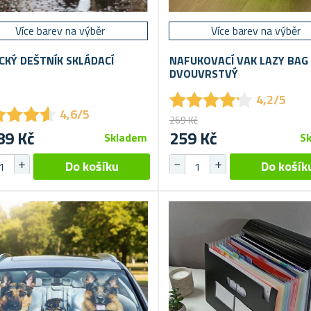
Více barev na výběr
Více barev na výběr
CKÝ DEŠTNÍK SKLÁDACÍ
NAFUKOVACÍ VAK LAZY BAG
DVOUVRSTVÝ
★
★
★
★
★
★
★
★
★
★
4,2/5
★
★
★
★
★
★
★
★
4,6/5
269 Kč
89 Kč
259 Kč
Skladem
S