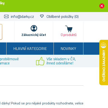
íky
info@darky.cz
Oblíbené položky
(0)
Košík
Zákaznický účet
0 produktů
HLAVNÍ KATEGORIE
NOVINKY
problémové
Vše skladem v ČR,
lamace
ihned odesíláme!
mní dárky! Pokud se pro nějaké produkty rozhodnete, velice