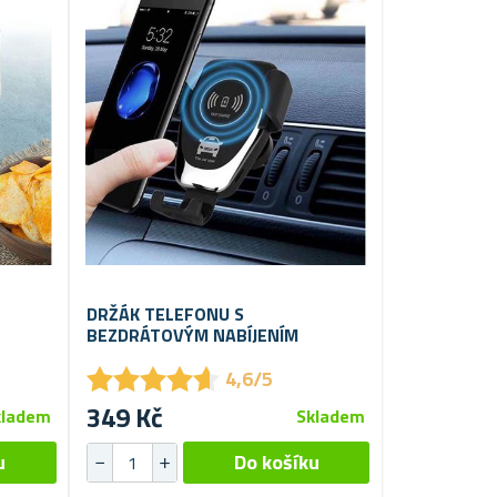
DRŽÁK TELEFONU S
BEZDRÁTOVÝM NABÍJENÍM
★
★
★
★
★
★
★
★
★
★
4,6/5
349 Kč
kladem
Skladem