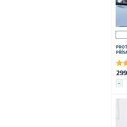
PROT
PŘÍS
★
★
299