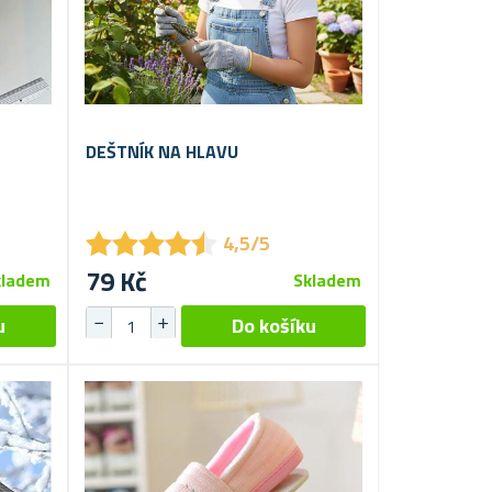
DEŠTNÍK NA HLAVU
★
★
★
★
★
★
★
★
★
★
4,5/5
79 Kč
kladem
Skladem