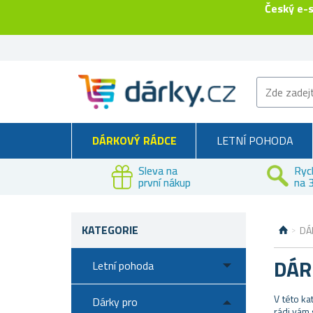
Český e-
DÁRKOVÝ RÁDCE
LETNÍ POHODA
Sleva na
Ryc
první nákup
na 3
KATEGORIE
DÁ
DÁR
Letní pohoda
V této ka
Dárky pro
rádi vám 