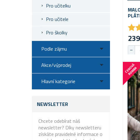
Pro učitelku
MALO
PLÁT
Pro učitele
★
★
Pro školky
239
Podle zájmu
Akce/výprodej
C
E
N
V
Á
B
O
M
B
O
A
Hlavní kategorie
NEWSLETTER
Chcete odebírat náš
newsletter? Díky newsletteru
získáte pravidelné informace o