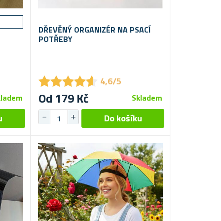
DŘEVĚNÝ ORGANIZÉR NA PSACÍ
POTŘEBY
★
★
★
★
★
★
★
★
★
★
4,6/5
Od 179 Kč
kladem
Skladem