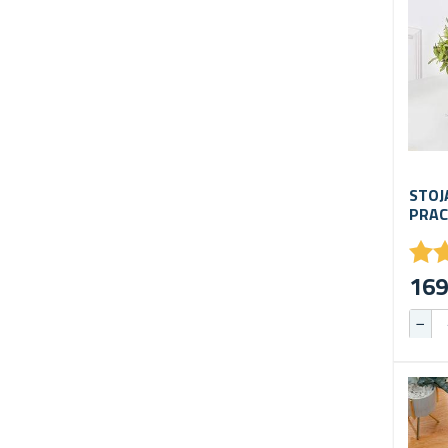
STOJ
PRAC
★
★
169