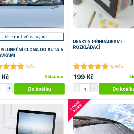
Více motivů na výběr
DESKY S PŘIHRÁDKAMI -
ROZKLÁDACÍ
ISLUNEČNÍ CLONA DO AUTA S
AVKAMI
★
★
★
★
★
★
★
★
★
★
★
★
★
★
★
★
★
★
5/5
4,9/5
 Kč
199 Kč
Skladem
S
C
E
N
V
Á
B
O
M
B
O
A