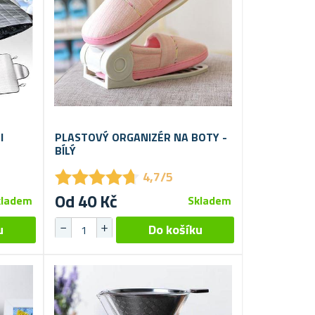
I
PLASTOVÝ ORGANIZÉR NA BOTY -
BÍLÝ
★
★
★
★
★
★
★
★
★
★
4,7/5
Od 40 Kč
kladem
Skladem