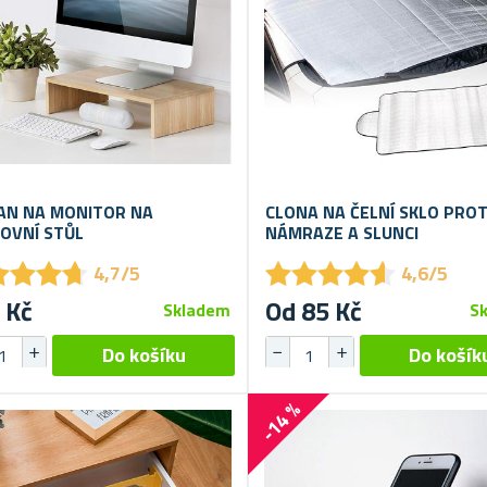
AN NA MONITOR NA
CLONA NA ČELNÍ SKLO PROT
OVNÍ STŮL
NÁMRAZE A SLUNCI
★
★
★
★
★
★
★
★
★
★
★
★
★
★
★
★
★
★
4,7/5
4,6/5
 Kč
Od 85 Kč
Skladem
S
-14 %