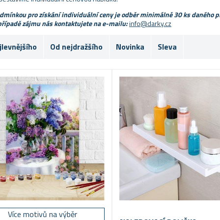
dmínkou pro získání individuální ceny je odběr minimálně 30 ks daného 
případě zájmu nás kontaktujete na e-mailu:
info@darky.cz
jlevnějšího
Od nejdražšího
Novinka
Sleva
Více motivů na výběr