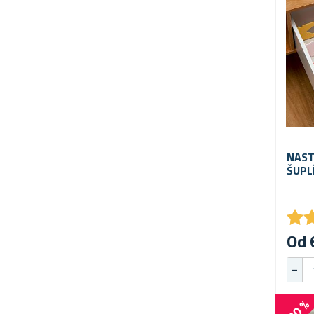
NAST
ŠUPL
★
★
Od 
-20 %