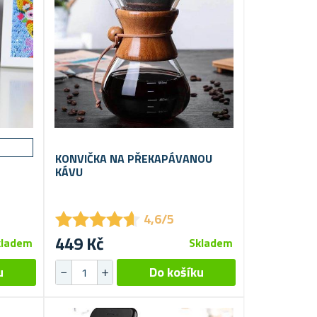
KONVIČKA NA PŘEKAPÁVANOU
KÁVU
★
★
★
★
★
★
★
★
★
★
4,6/5
449 Kč
kladem
Skladem