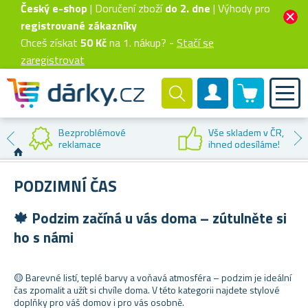
Český e-shop
| Doručení zboží
do 2. dne
| Výhody pro
registrované zákazníky
Chceš získat
50 Kč
na 1. nákup? -
Stačí se
zaregistrovat
0 produktů
Zákaznický účet
Sleva na
první nákup
PODZIMNÍ ČAS
🍁 Podzim začíná u vás doma – zútulněte si
ho s námi
🟡 Barevné listí, teplé barvy a voňavá atmosféra – podzim je ideální
čas zpomalit a užít si chvíle doma. V této kategorii najdete stylové
doplňky pro váš domov i pro vás osobně.