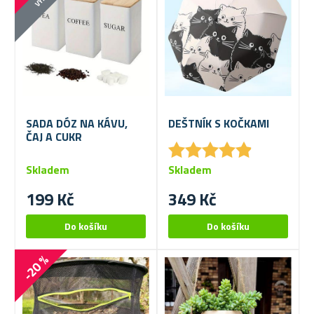
SADA DÓZ NA KÁVU,
DEŠTNÍK S KOČKAMI
ČAJ A CUKR
★
★
★
★
★
★
★
★
★
★
Skladem
Skladem
199 Kč
349 Kč
-20 %