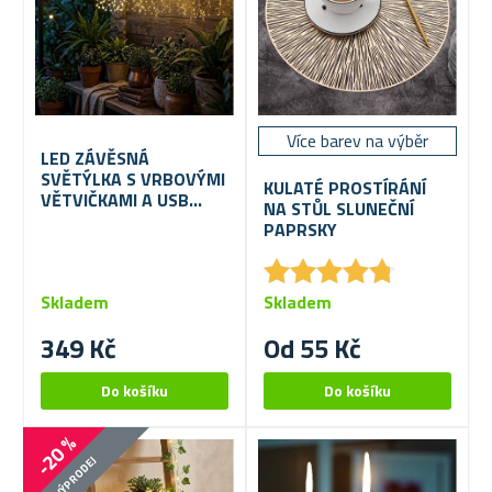
Více barev na výběr
LED ZÁVĚSNÁ
SVĚTÝLKA S VRBOVÝMI
KULATÉ PROSTÍRÁNÍ
VĚTVIČKAMI A USB
NA STŮL SLUNEČNÍ
NAPÁJENÍM
PAPRSKY
★
★
★
★
★
★
★
★
★
★
Skladem
Skladem
349 Kč
Od 55 Kč
-20 %
VÝPRODEJ