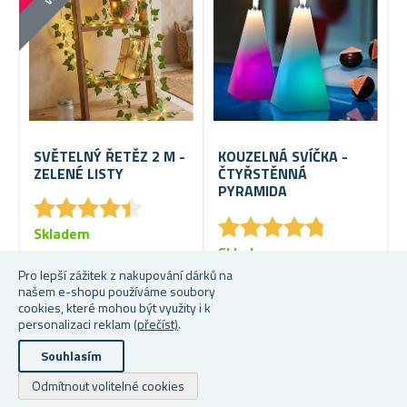
SVĚTELNÝ ŘETĚZ 2 M -
KOUZELNÁ SVÍČKA -
ZELENÉ LISTY
ČTYŘSTĚNNÁ
PYRAMIDA
★
★
★
★
★
★
★
★
★
★
★
★
★
★
★
★
★
★
★
★
Skladem
Skladem
99 Kč
Pro lepší zážitek z nakupování dárků na
79 Kč
159 Kč
našem e-shopu používáme soubory
cookies, které mohou být využity i k
personalizaci reklam
(přečíst)
.
Souhlasím
Odmítnout volitelné cookies
Powered by
nopCommerce
Copyright © 2026 Dárky.cz. Všechna práva vyhrazena.