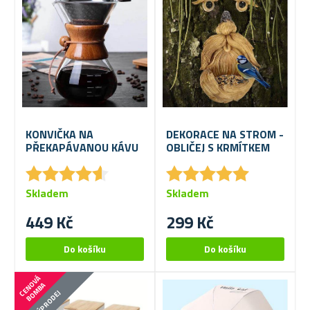
KONVIČKA NA
DEKORACE NA STROM -
PŘEKAPÁVANOU KÁVU
OBLIČEJ S KRMÍTKEM
★
★
★
★
★
★
★
★
★
★
★
★
★
★
★
★
★
★
★
★
Skladem
Skladem
449 Kč
299 Kč
C
E
N
V
Á
B
O
M
B
O
A
VÝPRODEJ