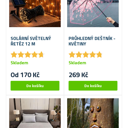
SOLÁRNÍ SVĚTELNÝ
PRŮHLEDNÝ DEŠTNÍK -
ŘETĚZ 12 M
KVĚTINY
★
★
★
★
★
★
★
★
★
★
★
★
★
★
★
★
★
★
★
★
Skladem
Skladem
Od 170 Kč
269 Kč