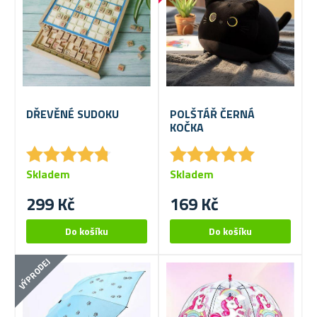
DŘEVĚNÉ SUDOKU
POLŠTÁŘ ČERNÁ
KOČKA
★
★
★
★
★
★
★
★
★
★
★
★
★
★
★
★
★
★
★
★
Skladem
Skladem
299 Kč
169 Kč
VÝPRODEJ