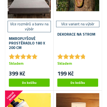
Více rozměrů a barev na
Více variant na výběr
výběr
DEKORACE NA STROM
MIKROPLYŠOVÉ
PROSTĚRADLO 180 X
200 CM
★
★
★
★
★
★
★
★
★
★
★
★
★
★
★
★
★
★
★
★
Skladem
Skladem
399 Kč
199 Kč
C
E
N
V
Á
B
O
M
B
O
A