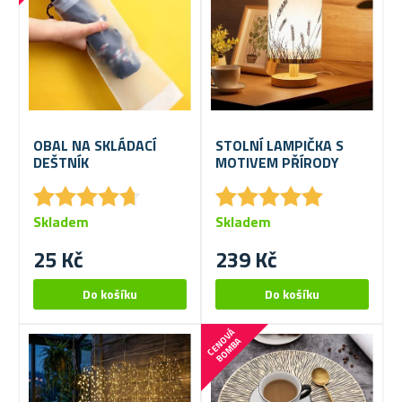
OBAL NA SKLÁDACÍ
STOLNÍ LAMPIČKA S
DEŠTNÍK
MOTIVEM PŘÍRODY
★
★
★
★
★
★
★
★
★
★
★
★
★
★
★
★
★
★
★
★
Skladem
Skladem
25 Kč
239 Kč
C
E
N
V
Á
B
O
M
B
O
A