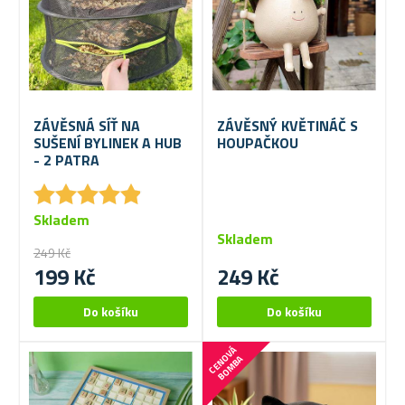
ZÁVĚSNÁ SÍŤ NA
ZÁVĚSNÝ KVĚTINÁČ S
SUŠENÍ BYLINEK A HUB
HOUPAČKOU
- 2 PATRA
★
★
★
★
★
★
★
★
★
★
Skladem
Skladem
249 Kč
199 Kč
249 Kč
C
E
N
V
Á
B
O
M
B
O
A