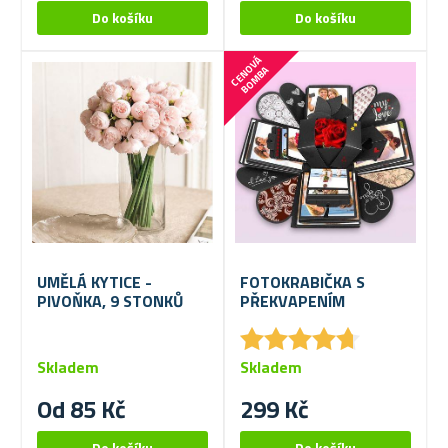
C
E
N
V
Á
B
O
M
B
O
A
UMĚLÁ KYTICE -
FOTOKRABIČKA S
PIVOŇKA, 9 STONKŮ
PŘEKVAPENÍM
★
★
★
★
★
★
★
★
★
★
Skladem
Skladem
Od 85 Kč
299 Kč