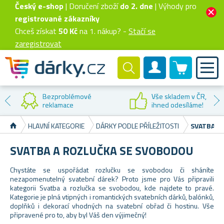
Český e-shop
| Doručení zboží
do 2. dne
| Výhody pro
registrované zákazníky
Chceš získat
50 Kč
na 1. nákup? -
Stačí se
zaregistrovat
0 produktů
Zákaznický účet
Bezproblémové
Vše skladem v ČR,
reklamace
ihned odesíláme!
HLAVNÍ KATEGORIE
DÁRKY PODLE PŘÍLEŽITOSTI
SVATBA A
SVATBA A ROZLUČKA SE SVOBODOU
Chystáte se uspořádat rozlučku se svobodou či sháníte
nezapomenutelný svatební dárek? Proto jsme pro Vás připravili
kategorii Svatba a rozlučka se svobodou, kde najdete to pravé.
Kategorie je plná vtipných i romantických svatebních dárků, balónků,
doplňků i dekorací vhodných na svatební obřad či hostinu. Vše
připravené pro to, aby byl Váš den výjimečný!