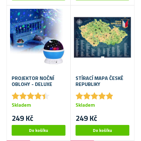
PROJEKTOR NOČNÍ
STÍRACÍ MAPA ČESKÉ
OBLOHY - DELUXE
REPUBLIKY
★
★
★
★
★
★
★
★
★
★
★
★
★
★
★
★
★
★
★
★
Skladem
Skladem
249 Kč
249 Kč