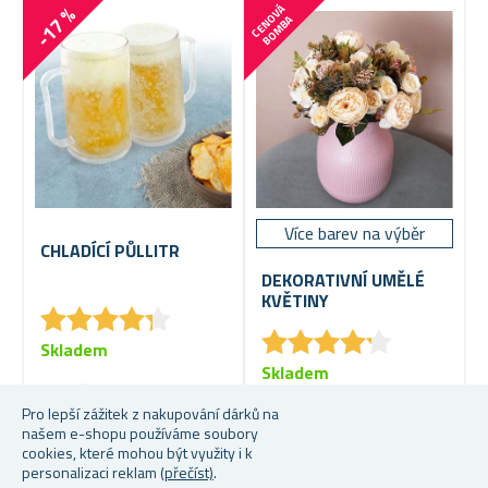
-17 %
C
E
N
V
Á
B
O
M
B
O
A
Více barev na výběr
CHLADÍCÍ PŮLLITR
DEKORATIVNÍ UMĚLÉ
KVĚTINY
★
★
★
★
★
★
★
★
★
★
★
★
★
★
★
★
★
★
★
★
Skladem
Skladem
119 Kč
Od 90 Kč
59 Kč
Pro lepší zážitek z nakupování dárků na
našem e-shopu používáme soubory
cookies, které mohou být využity i k
personalizaci reklam
(přečíst)
.