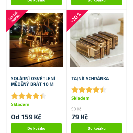
-20 %
C
E
N
V
Á
B
O
M
B
O
A
SOLÁRNÍ OSVĚTLENÍ
TAJNÁ SCHRÁNKA
MĚDĚNÝ DRÁT 10 M
★
★
★
★
★
★
★
★
★
★
★
★
★
★
★
★
★
★
★
★
Skladem
Skladem
99 Kč
Od 159 Kč
79 Kč