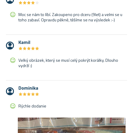
★
★
★
★
★
★
★
★
★
★
Moc se nám to líbí. Zakoupeno pro dceru (9let) a velmi se u
toho zabaví. Opravdu pěkné, těšíme se na výsledek :-)
Kamil
★
★
★
★
★
★
★
★
★
★
Velký obrázek, který se musí celý pokrýt korálky. Dlouho
vydrží :)
Dominika
★
★
★
★
★
★
★
★
★
★
Rýchle dodanie