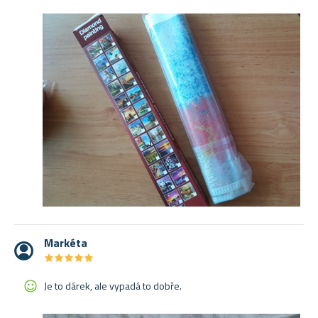
Markéta
★
★
★
★
★
★
★
★
★
★
Je to dárek, ale vypadá to dobře.