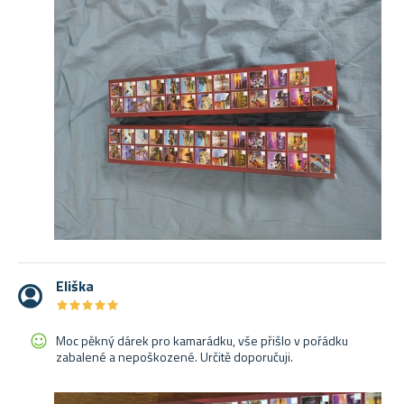
Eliška
★
★
★
★
★
★
★
★
★
★
Moc pěkný dárek pro kamarádku, vše přišlo v pořádku
zabalené a nepoškozené. Určitě doporučuji.