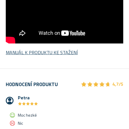
MANUÁL K PRODUKTU KE STAŽENÍ
★
★
★
★
★
★
★
★
★
★
HODNOCENÍ PRODUKTU
4,7/5
Petra
★
★
★
★
★
★
★
★
★
★
Moc hezké
Nic