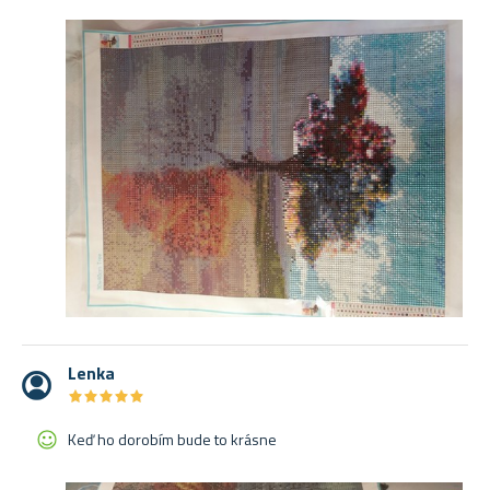
Lenka
★
★
★
★
★
★
★
★
★
★
Keď ho dorobím bude to krásne