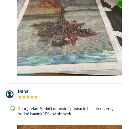
Hana
★
★
★
★
★
★
★
★
★
★
Dobrý relax Produkt odpovídá popisu Je tam do rezervy
hodně kamínků Pěkný obrázek