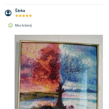
Šárka
★
★
★
★
★
★
★
★
★
★
Moc krásný