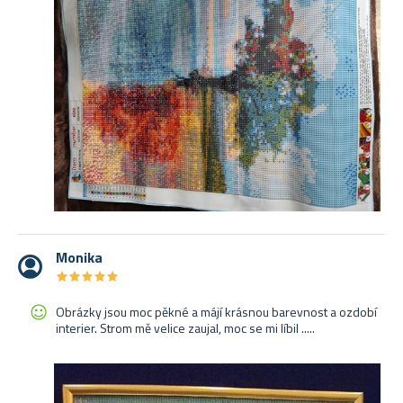
Monika
★
★
★
★
★
★
★
★
★
★
Obrázky jsou moc pěkné a májí krásnou barevnost a ozdobí
interier. Strom mě velice zaujal, moc se mi líbil .....