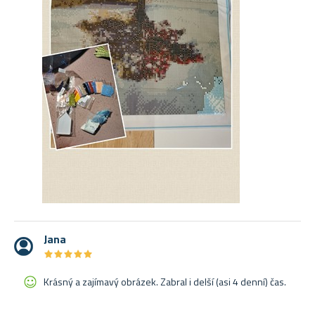
Jana
★
★
★
★
★
★
★
★
★
★
Krásný a zajímavý obrázek. Zabral i delší (asi 4 denní) čas.