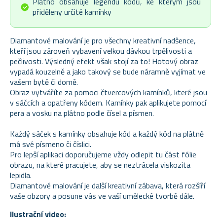
Plátno obsahuje legendu kódů, ke kterým jsou
přiděleny určité kamínky
Diamantové malování je pro všechny kreativní nadšence,
kteří jsou zároveň vybavení velkou dávkou trpělivosti a
pečlivosti. Výsledný efekt však stojí za to! Hotový obraz
vypadá kouzelně a jako takový se bude náramně vyjímat ve
vašem bytě či domě.
Obraz vytváříte za pomoci čtvercových kamínků, které jsou
v sáčcích a opatřeny kódem. Kamínky pak aplikujete pomocí
pera a vosku na plátno podle čísel a písmen.
Každý sáček s kamínky obsahuje kód a každý kód na plátně
má své písmeno či číslici.
Pro lepší aplikaci doporučujeme vždy odlepit tu část fólie
obrazu, na které pracujete, aby se neztrácela viskozita
lepidla.
Diamantové malování je další kreativní zábava, která rozšíří
vaše obzory a posune vás ve vaší umělecké tvorbě dále.
Ilustrační video: