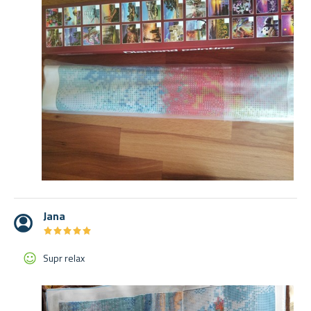
Jana
★
★
★
★
★
★
★
★
★
★
Supr relax