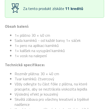
Za tento produkt získáte
11
kreditů
Obsah balení:
1× plátno 30 × 40 cm
Sada kamínků - od každé barvy 1× sáček
1× pero na aplikaci kamínků
1× kalíšek na vysypání kamínků
1× vosk na nalepení
Technická specifikace:
Rozměr plátna: 30 × 40 cm
Tvar kamínků: čtvercový
Vždy odkryjte tu část fólie z plátna, na které
pracujete, aby se neztrácela viskozita lepidla
Výsledný efekt je kouzelný
Skvělá zábava pro všechny kreativní a trpělivé
nadšence