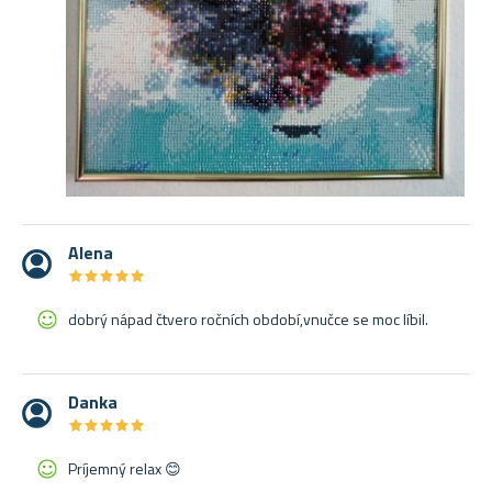
Alena
★
★
★
★
★
★
★
★
★
★
dobrý nápad čtvero ročních období,vnučce se moc líbil.
Danka
★
★
★
★
★
★
★
★
★
★
Príjemný relax 😊