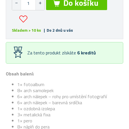
Skladem > 10 ks
| Do 2 dnů u vás
Za tento produkt získáte
6
kreditů
Obsah balení:
1× fotoalbum
8× arch samolepek
6× arch nálepek – rohy pro umístění fotografií
6× arch nálepek – barevná srdíčka
1× ozdobná izolepa
3× metalická fixa
1× pero
8× náplň do pera