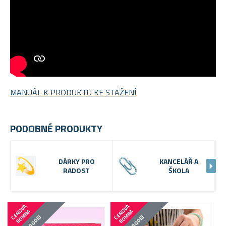
MANUÁL K PRODUKTU KE STAŽENÍ
PODOBNÉ PRODUKTY
DÁRKY PRO
KANCELÁŘ A
RADOST
ŠKOLA
C
E
N
V
Á
B
O
M
B
C
E
N
V
Á
B
O
M
B
O
A
O
A
VÝPRODEJ
VÝPRODEJ