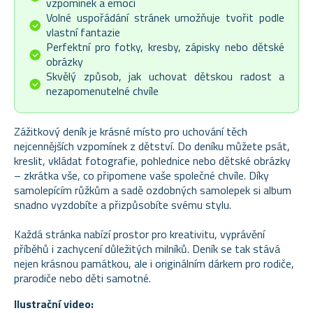
vzpomínek a emocí
Volné uspořádání stránek umožňuje tvořit podle
vlastní fantazie
Perfektní pro fotky, kresby, zápisky nebo dětské
obrázky
Skvělý způsob, jak uchovat dětskou radost a
nezapomenutelné chvíle
Zážitkový deník je krásné místo pro uchování těch
nejcennějších vzpomínek z dětství. Do deníku můžete psát,
kreslit, vkládat fotografie, pohlednice nebo dětské obrázky
– zkrátka vše, co připomene vaše společné chvíle. Díky
samolepícím růžkům a sadě ozdobných samolepek si album
snadno vyzdobíte a přizpůsobíte svému stylu.
Každá stránka nabízí prostor pro kreativitu, vyprávění
příběhů i zachycení důležitých milníků. Deník se tak stává
nejen krásnou památkou, ale i originálním dárkem pro rodiče,
prarodiče nebo děti samotné.
Ilustrační video: