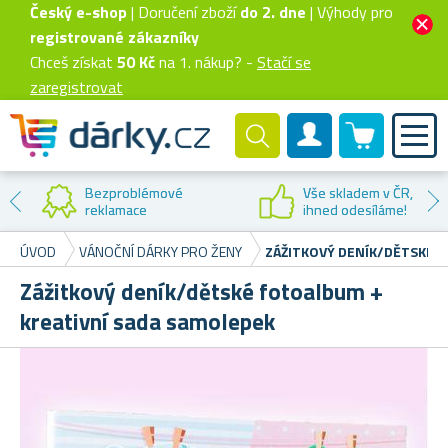
Český e-shop
| Doručení zboží
do 2. dne
| Výhody pro
registrované zákazníky
Chceš získat
50 Kč
na 1. nákup? -
Stačí se
zaregistrovat
0 produktů
Zákaznický účet
Bezproblémové
Vše skladem v ČR,
reklamace
ihned odesíláme!
ÚVOD
VÁNOČNÍ DÁRKY PRO ŽENY
ZÁŽITKOVÝ DENÍK/DĚTSKÉ 
Zážitkový deník/dětské fotoalbum +
kreativní sada samolepek