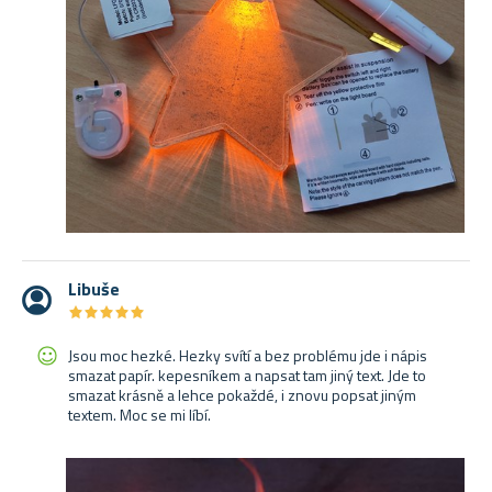
Libuše
★
★
★
★
★
★
★
★
★
★
Jsou moc hezké. Hezky svítí a bez problému jde i nápis
smazat papír. kepesníkem a napsat tam jiný text. Jde to
smazat krásně a lehce pokaždé, i znovu popsat jiným
textem. Moc se mi líbí.