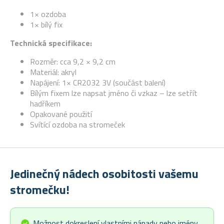
1× ozdoba
1× bílý fix
Technická specifikace:
Rozměr: cca 9,2 × 9,2 cm
Materiál: akryl
Napájení: 1× CR2032 3V (součást balení)
Bílým fixem lze napsat jméno či vzkaz – lze setřít
hadříkem
Opakované použití
Svítící ozdoba na stromeček
Jedinečný nádech osobitosti vašemu
stromečku!
Možnost dokreslení vlastními nápady nebo jmény