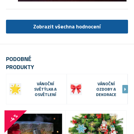
Zobrazit všechna hodnocení
PODOBNÉ
PRODUKTY
VÁNOČNÍ
VÁNOČNÍ
SVĚTÝLKA A
OZDOBY A
OSVĚTLENÍ
DEKORACE
VÝP
-4 %