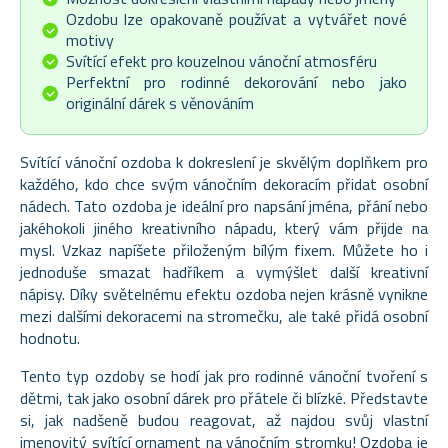
Ozdobu lze opakovaně používat a vytvářet nové
motivy
Svítící efekt pro kouzelnou vánoční atmosféru
Perfektní pro rodinné dekorování nebo jako
originální dárek s věnováním
Svítící vánoční ozdoba k dokreslení je skvělým doplňkem pro
každého, kdo chce svým vánočním dekoracím přidat osobní
nádech. Tato ozdoba je ideální pro napsání jména, přání nebo
jakéhokoli jiného kreativního nápadu, který vám přijde na
mysl. Vzkaz napíšete přiloženým bílým fixem. Můžete ho i
jednoduše smazat hadříkem a vymýšlet další kreativní
nápisy. Díky světelnému efektu ozdoba nejen krásně vynikne
mezi dalšími dekoracemi na stromečku, ale také přidá osobní
hodnotu.
Tento typ ozdoby se hodí jak pro rodinné vánoční tvoření s
dětmi, tak jako osobní dárek pro přátele či blízké. Představte
si, jak nadšeně budou reagovat, až najdou svůj vlastní
jmenovitý svítící ornament na vánočním stromku! Ozdoba je