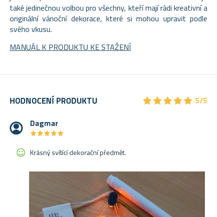
také jedinečnou volbou pro všechny, kteří mají rádi kreativní a
originální vánoční dekorace, které si mohou upravit podle
svého vkusu.
MANUÁL K PRODUKTU KE STAŽENÍ
★
★
★
★
★
★
★
★
★
★
HODNOCENÍ PRODUKTU
5/5
Dagmar
★
★
★
★
★
★
★
★
★
★
Krásný svítící dekorační předmět.