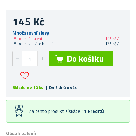
145 Kč
Množstevní slevy
Při koupi 1 balení
145 Kč / ks
Při koupi 2 a více balení
125 Kč / ks
Skladem > 10 ks
| Do 2 dnů u vás
Za tento produkt získáte
11
kreditů
Obsah balení: