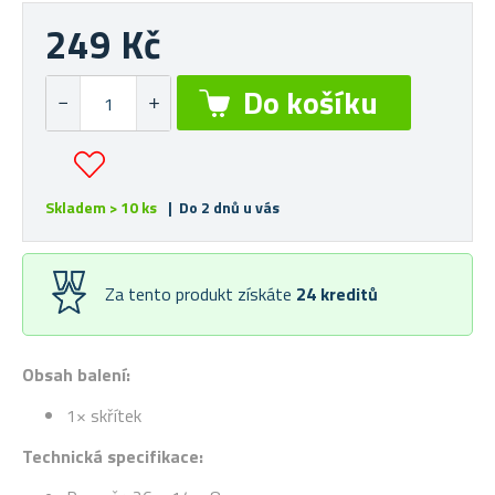
249 Kč
Skladem > 10 ks
| Do 2 dnů u vás
Za tento produkt získáte
24
kreditů
Obsah balení:
1× skřítek
Technická specifikace: