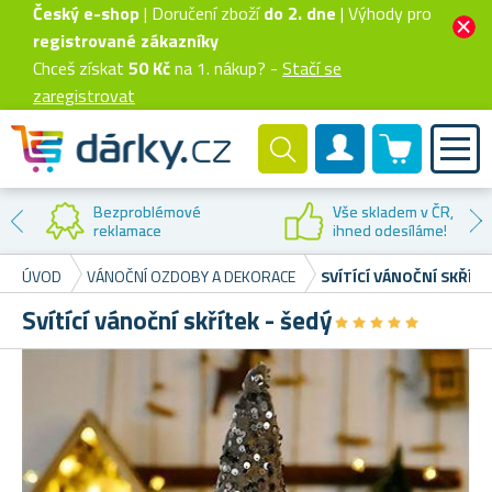
Český e-shop
| Doručení zboží
do 2. dne
| Výhody pro
registrované zákazníky
Chceš získat
50 Kč
na 1. nákup? -
Stačí se
zaregistrovat
0 produktů
Zákaznický účet
Bezproblémové
Vše skladem v ČR,
reklamace
ihned odesíláme!
ÚVOD
VÁNOČNÍ OZDOBY A DEKORACE
SVÍTÍCÍ VÁNOČNÍ SKŘÍTE
Svítící vánoční skřítek - šedý
★
★
★
★
★
★
★
★
★
★