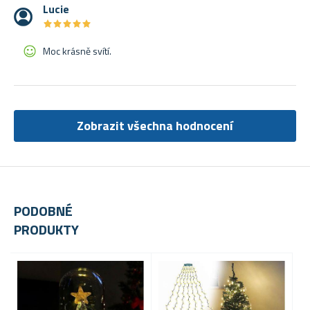
Lucie
★
★
★
★
★
★
★
★
★
★
Moc krásně svítí.
Zobrazit všechna hodnocení
PODOBNÉ
PRODUKTY
VÝP