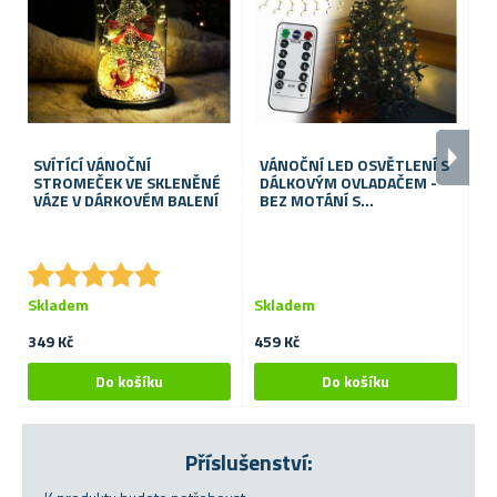
SVÍTÍCÍ VÁNOČNÍ
VÁNOČNÍ LED OSVĚTLENÍ S
S
STROMEČEK VE SKLENĚNÉ
DÁLKOVÝM OVLADAČEM -
V
VÁZE V DÁRKOVÉM BALENÍ
BEZ MOTÁNÍ S
ROVNOMĚRNÝM
ROZLOŽENÍM SVĚTÝLEK
★
★
★
★
★
★
★
★
★
★
Skladem
Skladem
S
349 Kč
459 Kč
12
Příslušenství: