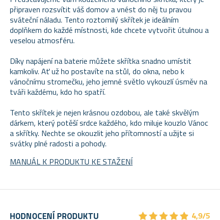
připraven rozsvítit váš domov a vnést do něj tu pravou
sváteční náladu. Tento roztomilý skřítek je ideálním
doplňkem do každé místnosti, kde chcete vytvořit útulnou a
veselou atmosféru.
Díky napájení na baterie můžete skřítka snadno umístit
kamkoliv. Ať už ho postavíte na stůl, do okna, nebo k
vánočnímu stromečku, jeho jemné světlo vykouzlí úsměv na
tváři každému, kdo ho spatří.
Tento skřítek je nejen krásnou ozdobou, ale také skvělým
dárkem, který potěší srdce každého, kdo miluje kouzlo Vánoc
a skřítky. Nechte se okouzlit jeho přítomností a užijte si
svátky plné radosti a pohody.
MANUÁL K PRODUKTU KE STAŽENÍ
★
★
★
★
★
★
★
★
★
★
HODNOCENÍ PRODUKTU
4,9/5