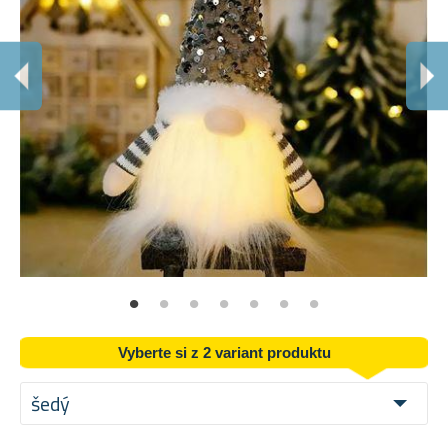
S
Sla
Vyberte si z 2 variant produktu
šedý