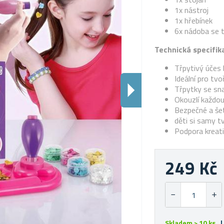
1x nástroj
1x hřebínek
6x nádoba se 
Technická specifik
Třpytivý účes 
Ideální pro tvo
Třpytky se
sna
Okouzlí každou
Bezpečné a še
děti si samy t
Podpora kreati
249 Kč
Skladem > 10 ks
|