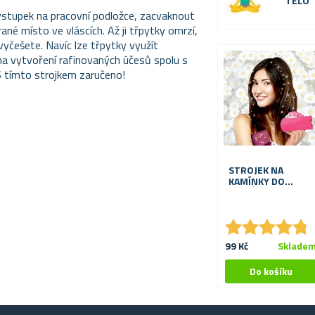
TĚLO
 výstupek na pracovní podložce, zacvaknout
rané místo ve vláscích. Až ji třpytky omrzí,
vyčešete. Navíc lze třpytky využít
na vytvoření rafinovaných účesů spolu s
 tímto strojkem zaručeno!
STROJEK NA
KAMÍNKY DO
VLASŮ
★
★
★
★
★
★
★
★
★
★
99 Kč
Sklade