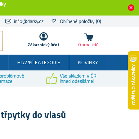
íky
info@darky.cz
Oblíbené položky
(0)
Košík
Zákaznický účet
0 produktů
HLAVNÍ KATEGORIE
NOVINKY
problémové
Vše skladem v ČR,
lamace
ihned odesíláme!
 třpytky do vlasů