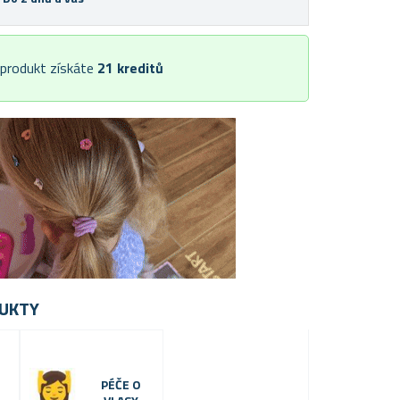
 produkt získáte
21
kreditů
UKTY
PÉČE O