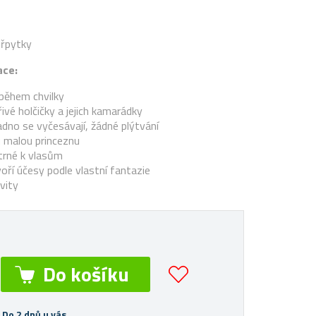
třpytky
ace:
během chvilky
řivé holčičky a jejich kamarádky
dno se vyčesávají, žádné plýtvání
 malou princeznu
trné k vlasům
voří účesy podle vlastní fantazie
vity
 Do 2 dnů u vás