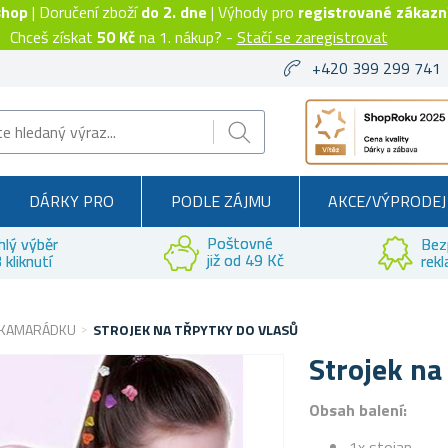
shop
| Doručení zboží
do 2. dne
| Výhody pro
registrované zákazn
Chceš získat
50 Kč
na 1. nákup? -
Stačí se zaregistrovat
+420 399 299 741
DÁRKY PRO
PODLE ZÁJMU
AKCE/VÝPRODEJ
Poštovné
hlý výběr
Bez
již od 49 Kč
 kliknutí
rek
 KAMARÁDKU
STROJEK NA TŘPYTKY DO VLASŮ
Strojek na
Obsah balení:
1x stojan