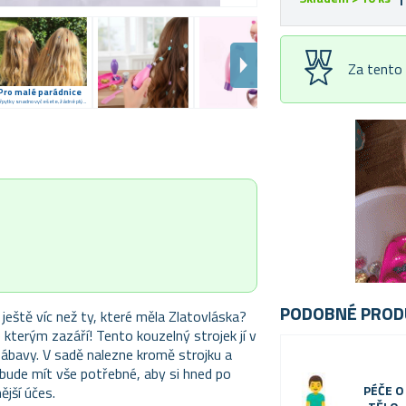
Za tento
Pro malé parádnice
Třpytky snadno vyčešete, žádné plýtvání
PODOBNÉ PROD
 ještě víc než ty, které měla Zlatovláska?
kterým zazáří! Tento kouzelný strojek jí v
zábavy. V sadě nalezne kromě strojku a
 bude mít vše potřebné, aby si hned po
PÉČE O
jší účes.