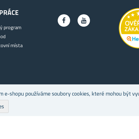
PRÁCE
ký program
hod
covní místa
m e-shopu používáme soubory cookies, které mohou být využ
es