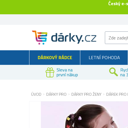
Český e-
DÁRKOVÝ RÁDCE
LETNÍ POHODA
Sleva na
Ryc
první nákup
na 3
ÚVOD
DÁRKY PRO
DÁRKY PRO ŽENY
DÁREK PRO