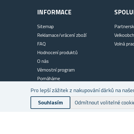
INFORMACE
SPOLU
Sitemap
Partners
Reklamace/vrácení zboží
Velkoobc
FAQ
Volná pra
Hodnocení produktů
O nás
Věrnostní program
Pomáháme
Doprava a platba
Pro lepší zážitek z nakupování dárků na naše
Ochrana osobních údajů
Souhlasím
Odmítnout volitelné cooki
Oznámení
Obchodní podmínky
Soubory cookies
Kontakty