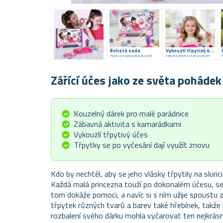
Bohatá sada
Vykouzlí třpytivý účes
Třpytky se dají použít opakovaně
Zábavná aktivita s kamarádkami
Zářící účes jako ze světa pohádek
Kouzelný dárek pro malé parádnice
Zábavná aktivita s kamarádkami
Vykouzlí třpytivý účes
Třpytky se po vyčesání dají využít znovu
Kdo by nechtěl, aby se jeho vlásky třpytily na slunci
Každá malá princezna touží po dokonalém účesu, se 
tom dokáže pomoci, a navíc si s ním užije spoustu 
třpytek různých tvarů a barev také hřebínek, takže
rozbalení svého dárku mohla vyčarovat ten nejkrásně