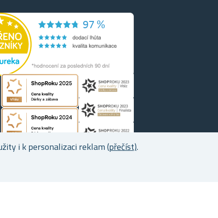
ity i k personalizaci reklam
(přečíst)
.