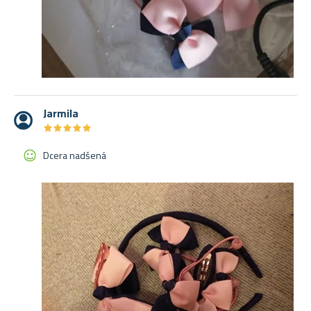
Jarmila
★
★
★
★
★
★
★
★
★
★
Dcera nadšená