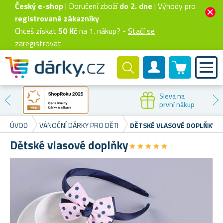
Český e-shop
| Doručení zboží
do 2. dne
| Výhody pro
registrované zákazníky
Chceš získat
50 Kč
na 1. nákup? -
Stačí se
zaregistrovat
0 produktů
Zákaznický účet
Poštovné
Rychlý výběr
již od 49 Kč
na 3 kliknutí
ÚVOD
VÁNOČNÍ DÁRKY PRO DĚTI
DĚTSKÉ VLASOVÉ DOPLŇKY
Dětské vlasové doplňky
★
★
★
★
★
★
★
★
★
★