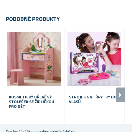
PODOBNÉ PRODUKTY
KOSMETICKÝ DŘEVĚNÝ
STROJEK NA TŘPYTKY DO
S
STOLEČEK SE ŽIDLIČKOU
VLASŮ
V
PRO DĚTI
Pro lepší zážitek z nakupování dárků na