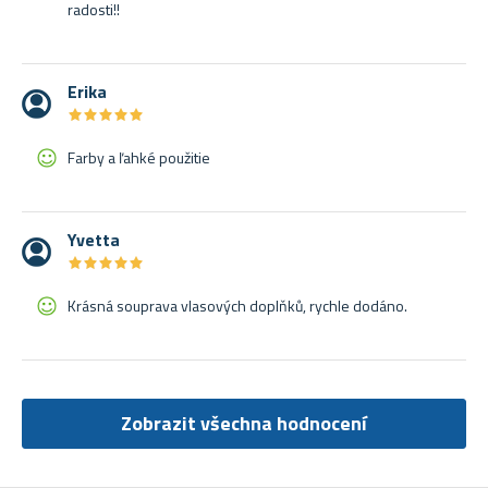
radosti!!
Erika
★
★
★
★
★
★
★
★
★
★
Farby a ľahké použitie
Yvetta
★
★
★
★
★
★
★
★
★
★
Krásná souprava vlasových doplňků, rychle dodáno.
Zobrazit všechna hodnocení