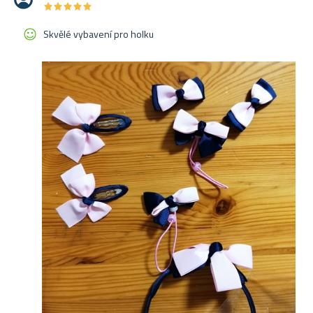
★
★
★
★
★
★
★
★
★
★
Skvělé vybavení pro holku