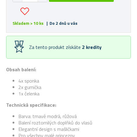
Skladem > 10 ks
| Do 2 dnů u vás
Za tento produkt získáte
2
kredity
Obsah balení:
4x sponka
2x gumička
1x čelenka
Technická specifikace:
Barva: tmavě modrá, růžová
Balení roztomilých doplňků do vlasů
Elegantní design s mašličkami
Pro všechny malé princezny