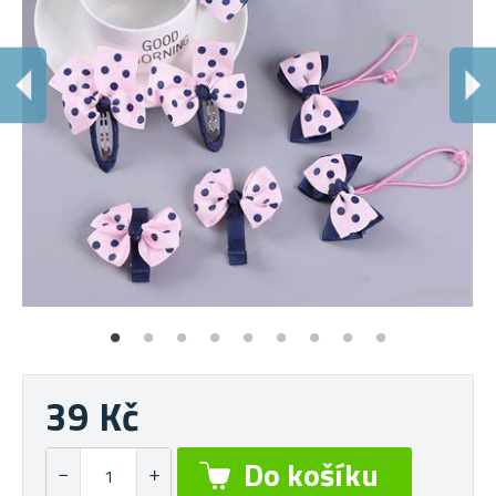
P
Kr
39 Kč