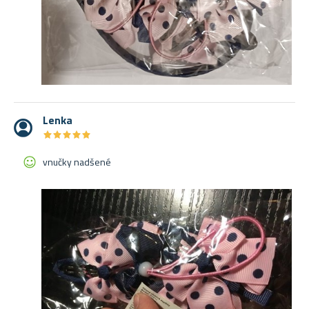
Lenka
★
★
★
★
★
★
★
★
★
★
vnučky nadšené