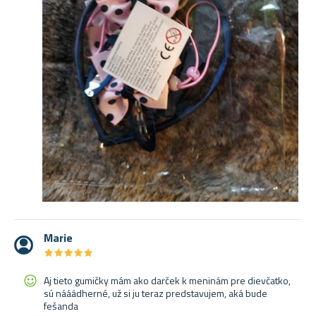
Marie
★
★
★
★
★
★
★
★
★
★
Aj tieto gumičky mám ako darček k meninám pre dievčatko,
sú nááádherné, už si ju teraz predstavujem, aká bude
fešanda