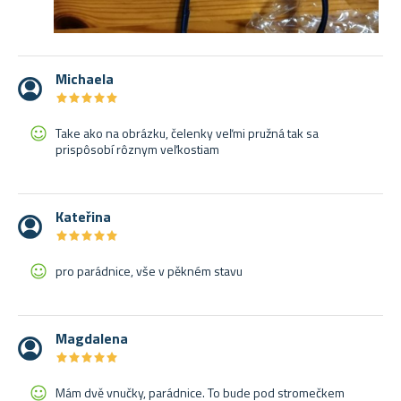
Michaela
★
★
★
★
★
★
★
★
★
★
Take ako na obrázku, čelenky veľmi pružná tak sa
prispôsobí rôznym veľkostiam
Kateřina
★
★
★
★
★
★
★
★
★
★
pro parádnice, vše v pěkném stavu
Magdalena
★
★
★
★
★
★
★
★
★
★
Mám dvě vnučky, parádnice. To bude pod stromečkem