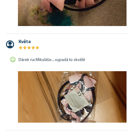
Květa
★
★
★
★
★
★
★
★
★
★
Dárek na Mikuláše....vypadá to skvělé