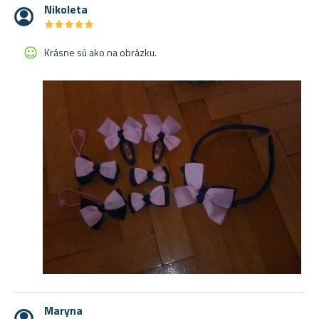
Nikoleta
★
★
★
★
★
★
★
★
★
★
Krásne sú ako na obrázku.
Maryna