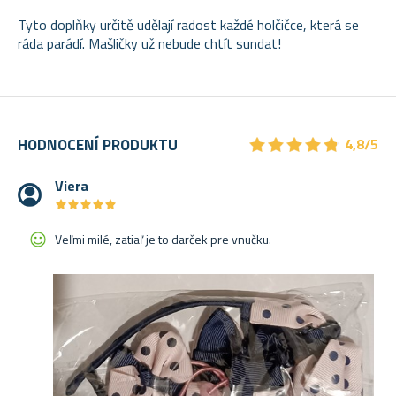
Tyto doplňky určitě udělají radost každé holčičce, která se
ráda parádí. Mašličky už nebude chtít sundat!
★
★
★
★
★
★
★
★
★
★
HODNOCENÍ PRODUKTU
4,8/5
Viera
★
★
★
★
★
★
★
★
★
★
Veľmi milé, zatiaľ je to darček pre vnučku.