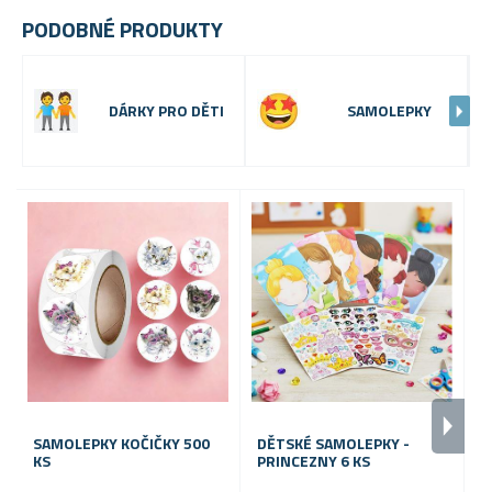
PODOBNÉ PRODUKTY
DÁRKY PRO DĚTI
SAMOLEPKY
SAMOLEPKY KOČIČKY 500
DĚTSKÉ SAMOLEPKY -
S
KS
PRINCEZNY 6 KS
K