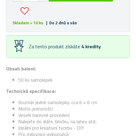
Skladem > 10 ks
| Do 2 dnů u vás
Za tento produkt získáte
4
kredity
Obsah balení:
50 ks samolepek
Technická specifikace:
Rozměr jedné samolepky: cca 6 × 6 cm
Motiv: jednorožci
Veselé barevné provedení
Nalepíte do diáře, bločku, na lahev atd..
Ideální pro kreativní tvorbu - DIY
Pro milovnice jednorožců