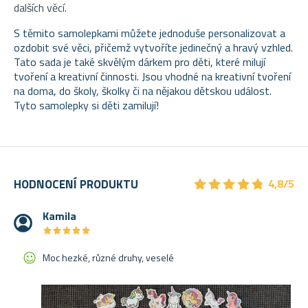
dalších věcí.
S těmito samolepkami můžete jednoduše personalizovat a
ozdobit své věci, přičemž vytvoříte jedinečný a hravý vzhled.
Tato sada je také skvělým dárkem pro děti, které milují
tvoření a kreativní činnosti.
Jsou vhodné na kreativní tvoření
na doma, do školy, školky či na nějakou dětskou událost.
Tyto samolepky si děti zamilují!
★
★
★
★
★
★
★
★
★
★
HODNOCENÍ PRODUKTU
4,8/5
Kamila
★
★
★
★
★
★
★
★
★
★
Moc hezké, různé druhy, veselé