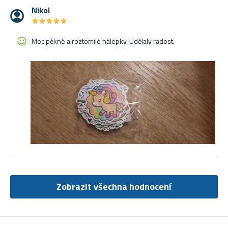
Nikol
★
★
★
★
★
★
★
★
★
★
Moc pěkné a roztomilé nálepky. Udělaly radost.
Zobrazit všechna hodnocení