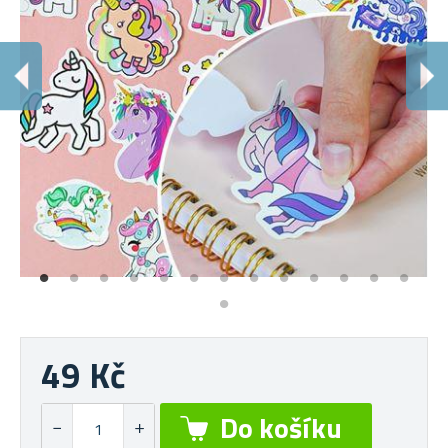
R
Nal
49 Kč