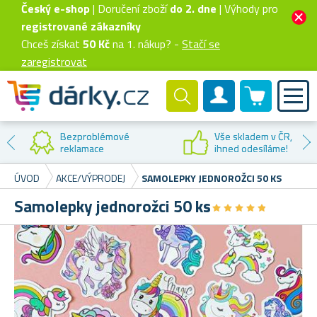
Český e-shop
| Doručení zboží
do 2. dne
| Výhody pro
registrované zákazníky
Chceš získat
50 Kč
na 1. nákup? -
Stačí se
zaregistrovat
0 produktů
Zákaznický účet
Bezproblémové
Vše skladem v ČR,
reklamace
ihned odesíláme!
ÚVOD
AKCE/VÝPRODEJ
SAMOLEPKY JEDNOROŽCI 50 KS
Samolepky jednorožci 50 ks
★
★
★
★
★
★
★
★
★
★