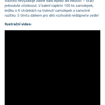
Razítko nevyžaduje žádné další lepidlo ani inkoust – stačí
jednoduše otisknout. V balení najdete 100 ks samolepek,
knížku o 6 stránkách na tisknutí samolepek a samotné
razítko. S tímto dárkem pro děti rozhodně nešlápnete vedle!
Ilustrační video: