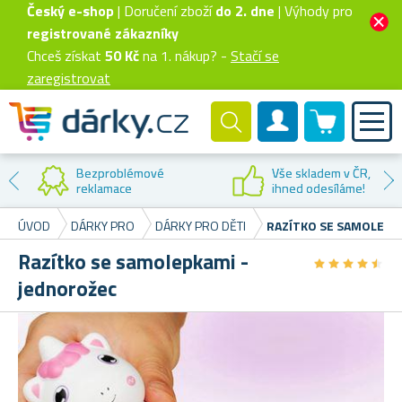
Český e-shop
| Doručení zboží
do 2. dne
| Výhody pro
registrované zákazníky
Chceš získat
50 Kč
na 1. nákup? -
Stačí se
zaregistrovat
0 produktů
Zákaznický účet
Bezproblémové
Vše skladem v ČR,
reklamace
ihned odesíláme!
ÚVOD
DÁRKY PRO
DÁRKY PRO DĚTI
RAZÍTKO SE SAMOLEPK
Razítko se samolepkami -
★
★
★
★
★
★
★
★
★
★
jednorožec
K
Ra