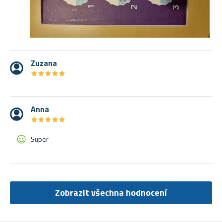
Zuzana
★
★
★
★
★
★
★
★
★
★
Anna
★
★
★
★
★
★
★
★
★
★
Super
Zobrazit všechna hodnocení