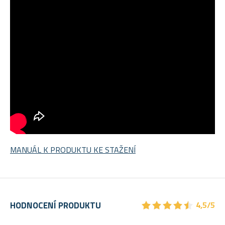
MANUÁL K PRODUKTU KE STAŽENÍ
★
★
★
★
★
★
★
★
★
★
HODNOCENÍ PRODUKTU
4,5/5