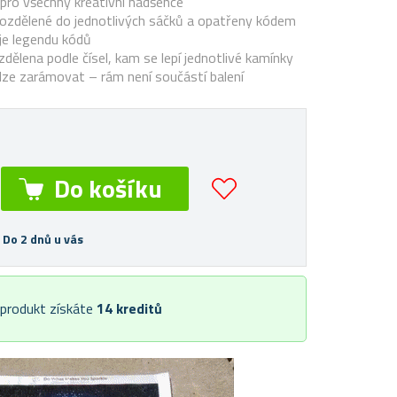
pro všechny kreativní nadšence
rozdělené do jednotlivých sáčků a opatřeny kódem
je legendu kódů
zdělena podle čísel, kam se lepí jednotlivé kamínky
ze zarámovat – rám není součástí balení
 Do 2 dnů u vás
 produkt získáte
14
kreditů