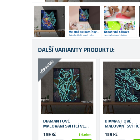
Ve tmě se kamínky rozzáří
Kreativní zábava
Zažeňte dětský strach ze tmy
Kamínky lepíte podle šablony
DALŠÍ VARIANTY PRODUKTU:
VÝPRODEJ
DIAMANTOVÉ
DIAMANTOVÉ
MALOVÁNÍ SVÍTÍCÍ VE
MALOVÁNÍ SVÍTÍCÍ
TMĚ - KOČKA
TMĚ - KŮŇ
159 Kč
159 Kč
Skladem