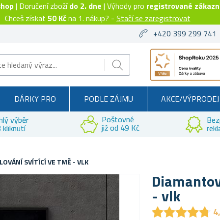
shop
| Doručení zboží
do 2. dne
| Výhody pro
registrované zákazn
Chceš získat
50 Kč
na 1. nákup? -
Stačí se zaregistrovat
+420 399 299 741
DÁRKY PRO
PODLE ZÁJMU
AKCE/VÝPRODEJ
Poštovné
hlý výběr
Bez
již od 49 Kč
 kliknutí
rek
VÁNÍ SVÍTÍCÍ VE TMĚ - VLK
Diamantové
- vlk
★
★
★
★
★
★
★
★
★
★
4