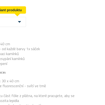
riant produktu
x 40 cm
- od každé barvy 1x sáček
ikaci kamínků
vysypání kamínků
epení
ace:
: 30 x 40 cm
e
fluorescenční - svítí ve tmě
u část fólie z plátna, na které pracujete, aby se
ozita lepidla