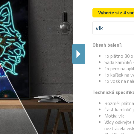
Vyberte si z 4 va
vlk
Obsah balení:
1x plátno 30 
Sada kamínků 
1x pero na apl
1x kalíšek na 
1x vosk na nal
Technická specifik
Rozměr plátna
Část kamínků j
Motiv: vlk
Vždy odkryjte t
neztrácela visk