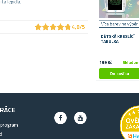
ta lepidla.
★
★
★
★
★
★
★
★
★
★
Více barev na výběr
4,8/5
DĚTSKÁ KRESLÍCÍ
TABULKA
199 Kč
Sklade
RÁCE
 program
d