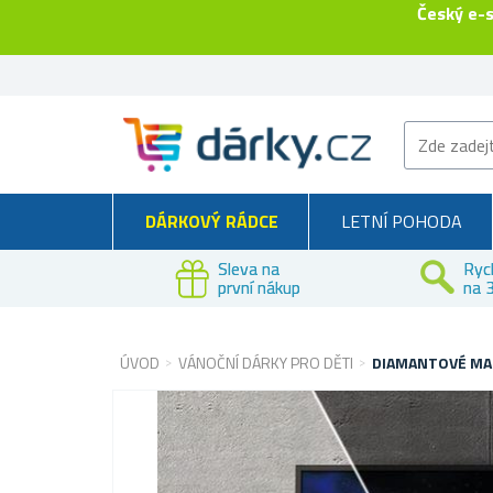
Český e-
DÁRKOVÝ RÁDCE
LETNÍ POHODA
Sleva na
Ryc
první nákup
na 3
ÚVOD
VÁNOČNÍ DÁRKY PRO DĚTI
DIAMANTOVÉ MALO