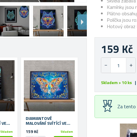
Skvělá zábava 
Kamínky jsou 
Plátno obsahu
Políčka jsou ro
Hotový obraz l
159 Kč
Skladem > 10 ks
|
Za tento
DIAMANTOVÉ
 VE
MALOVÁNÍ SVÍTÍCÍ VE
TMĚ - MOTÝL
159 Kč
Skladem
Skladem