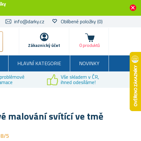
íky
info@darky.cz
Oblíbené položky
(0)
Košík
Zákaznický účet
0 produktů
HLAVNÍ KATEGORIE
NOVINKY
problémové
Vše skladem v ČR,
lamace
ihned odesíláme!
 malování svítící ve tmě
,8/5