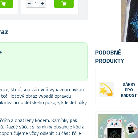
raz
PODOBNÉ
e
PRODUKTY
DÁRKY
ence, kteří jsou zároveň vybavení dávkou
PRO
RADOST
 za to! Hotový obraz vypadá opravdu
ak ideální do dětského pokoje, kde děti díky
áčcích a opatřeny kódem. Kamínky pak
ků. Každý sáček s kamínky obsahuje kód a
 doporučujeme vždy odlepit tu část fólie