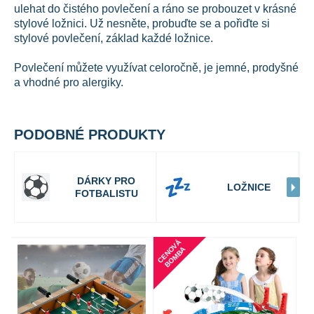
ulehat do čistého povlečení a ráno se probouzet v krásné
stylové ložnici. Už nesněte, probuďte se a pořiďte si
stylové povlečení, základ každé ložnice.
Povlečení můžete využívat celoročně, je jemné, prodyšné
a vhodné pro alergiky.
PODOBNÉ PRODUKTY
DÁRKY PRO
LOŽNICE
FOTBALISTU
C
E
N
V
Á
B
O
M
B
O
A