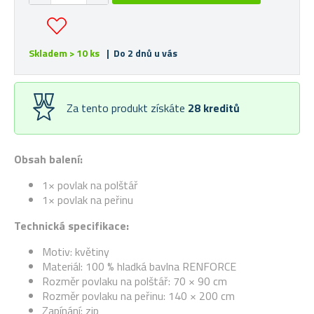
Skladem > 10 ks
| Do 2 dnů u vás
Za tento produkt získáte
28
kreditů
Obsah balení:
1× povlak na polštář
1× povlak na peřinu
Technická specifikace:
Motiv: květiny
Materiál: 100 % hladká bavlna RENFORCE
Rozměr povlaku na polštář: 70 × 90 cm
Rozměr povlaku na peřinu: 140 × 200 cm
Zapínání: zip