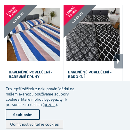
C
E
N
V
Á
B
O
M
B
C
E
N
V
Á
B
O
M
B
O
A
O
A
VÝPRODEJ
VÝPRODEJ
BAVLNĚNÉ POVLEČENÍ -
BAVLNĚNÉ POVLEČENÍ -
B
BAREVNÉ PRUHY
BAROKNÍ
B
Pro lepší zážitek z nakupování dárků na
Skladem
Skladem
S
našem e-shopu používáme soubory
cookies, které mohou být využity i k
Od 349 Kč
Od 349 Kč
Od
personalizaci reklam
(přečíst)
.
Souhlasím
Odmítnout volitelné cookies
Powered by
nopCommerce
Copyright © 2026 Dárky.cz. Všechna práva vyhrazena.