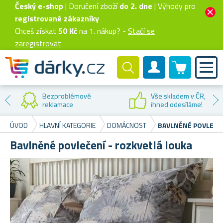
Český e-shop
| Doručení zboží
do 2. dne
| Výhody pro
registrované zákazníky
Chceš získat
50 Kč
na 1. nákup? -
Stačí se
zaregistrovat
0 produktů
Zákaznický účet
Bezproblémové
Vše skladem v ČR,
reklamace
ihned odesíláme!
ÚVOD
HLAVNÍ KATEGORIE
DOMÁCNOST
BAVLNĚNÉ POVLEČEN
Bavlněné povlečení - rozkvetlá louka