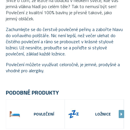
Sníte o tom, že ležíte na obláčku v hebkém světě, kde vás
jemná vlákna hladí po celém těle? Tak to nemusí být sen!
Povlečení z kvalitní 100% bavlny je přesně takové, jako
jemný obláček.
Zachumlejte se do čerstvě povlečené peřiny a zabořte hlavu
do voňavého polštáře. Nic není lepší, než večer ulehat do
čistého povlečení a ráno se probouzet v krásné stylové
ložnici. Už nesněte, probuďte se a pořiďte si stylové
povlečení, základ každé ložnice.
Povlečení můžete využívat celoročně, je jemné, prodyšné a
vhodné pro alergiky.
PODOBNÉ PRODUKTY
POVLEČENÍ
LOŽNICE