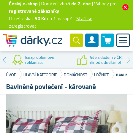
Český e-shop
| Doručení zboží
do 2. dne
| Výhody pro
registrované zákazníky
Chceš získat
50 Kč
na 1. nákup? -
Stačí se
zaregistrovat
0 produktů
Zákaznický účet
Bezproblémové
Vše skladem v ČR,
reklamace
ihned odesíláme!
ÚVOD
HLAVNÍ KATEGORIE
DOMÁCNOST
LOŽNICE
BAVLNĚN
Bavlněné povlečení - kárované