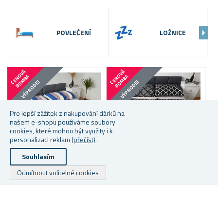
POVLEČENÍ
LOŽNICE
C
E
N
V
Á
B
O
M
B
C
E
N
V
Á
B
O
M
B
O
A
O
A
VÝPRODEJ
VÝPRODEJ
Pro lepší zážitek z nakupování dárků na
našem e-shopu používáme soubory
cookies, které mohou být využity i k
personalizaci reklam
(přečíst)
.
Souhlasím
Odmítnout volitelné cookies
BAVLNĚNÉ POVLEČENÍ -
BAVLNĚNÉ POVLEČENÍ -
B
BAREVNÉ PRUHY
BAROKNÍ
B
Skladem
Skladem
S