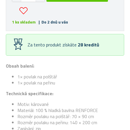
1 ks skladem
| Do 2 dnů u vás
Za tento produkt získáte
28
kreditů
Obsah balení:
1× povlak na polštář
1× povlak na peřinu
Technická specifikace:
Motiv: kárované
Materiál: 100 % hladká bavlna RENFORCE
Rozměr povlaku na polštář: 70 × 90 cm
Rozměr povlaku na peřinu: 140 × 200 cm
Zapínání: zip