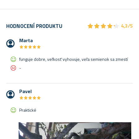
★
★
★
★
★
★
★
★
★
★
HODNOCENÍ PRODUKTU
4,3/5
Marta
★
★
★
★
★
★
★
★
★
★
funguje dobre, veľkosť vyhovuje, veľa semienok sa zmestí
-
Pavel
★
★
★
★
★
★
★
★
★
★
Praktické