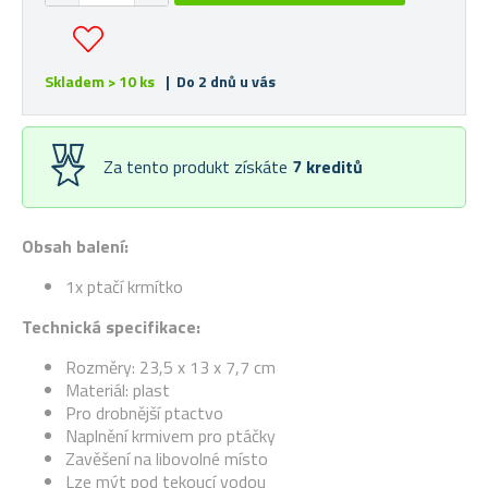
Skladem > 10 ks
| Do 2 dnů u vás
Za tento produkt získáte
7
kreditů
Obsah balení:
1x ptačí krmítko
Technická specifikace:
Rozměry: 23,5 x 13 x 7,7 cm
Materiál: plast
Pro drobnější ptactvo
Naplnění krmivem pro ptáčky
Zavěšení na libovolné místo
Lze mýt pod tekoucí vodou