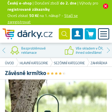
Český e-shop
| Doručení zboží
do 2. dne
| Výhody pro
registrované zákazníky
Chceš získat
50 Kč
na 1. nákup? -
Stačí se
zaregistrovat
0 produktů
Zákaznický účet
Bezproblémové
Vše skladem v ČR,
reklamace
ihned odesíláme!
ÚVOD
HLAVNÍ KATEGORIE
SEZÓNNÍ KATEGORIE
ZAHRÁDKA
Závěsné krmítko
★
★
★
★
★
★
★
★
★
★