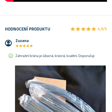
★
★
★
★
★
★
★
★
★
★
HODNOCENÍ PRODUKTU
4,9/5
Zuzana
★
★
★
★
★
★
★
★
★
★
Zahradní brána je úžasná, krásná, kvalitní. Doporučuji