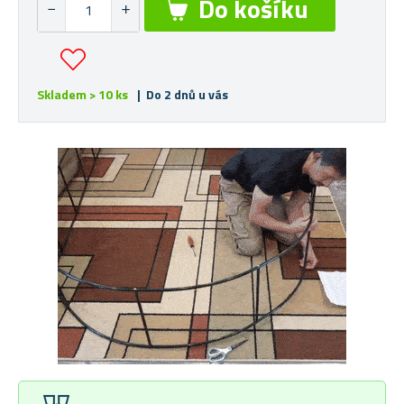
Skladem > 10 ks
| Do 2 dnů u vás