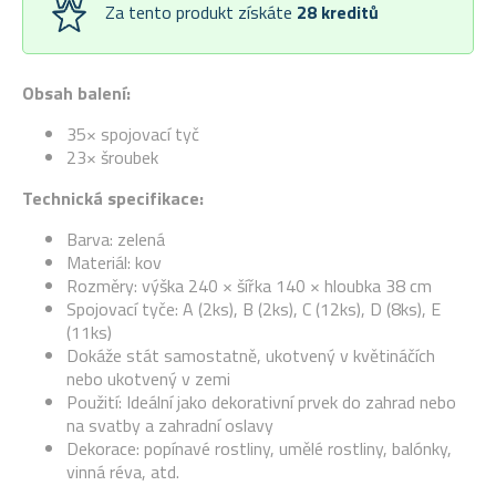
Za tento produkt získáte
28
kreditů
Obsah balení:
35× spojovací tyč
23× šroubek
Technická specifikace:
Barva: zelená
Materiál: kov
Rozměry: výška 240 × šířka 140 × hloubka 38 cm
Spojovací tyče: A (2ks), B (2ks), C (12ks), D (8ks), E
(11ks)
Dokáže stát samostatně, ukotvený v květináčích
nebo ukotvený v zemi
Použití: Ideální jako dekorativní prvek do zahrad nebo
na svatby a zahradní oslavy
Dekorace: popínavé rostliny, umělé rostliny, balónky,
vinná réva, atd.