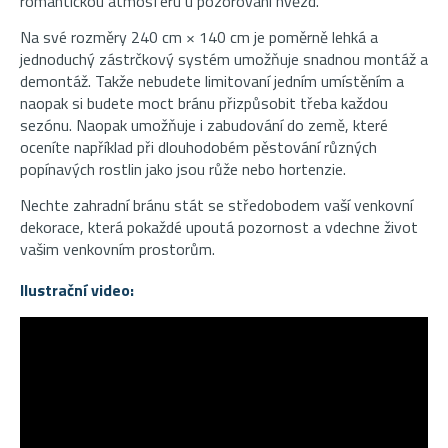
romantickou atmosféru u pozorování hvězd.
Na své rozměry 240 cm × 140 cm je poměrně lehká a
jednoduchý zástrčkový systém umožňuje snadnou montáž a
demontáž. Takže nebudete limitovaní jedním umístěním a
naopak si budete moct bránu přizpůsobit třeba každou
sezónu. Naopak umožňuje i zabudování do země, které
oceníte například při dlouhodobém pěstování různých
popínavých rostlin jako jsou růže nebo hortenzie.
Nechte zahradní bránu stát se středobodem vaší venkovní
dekorace, která pokaždé upoutá pozornost a vdechne život
vašim venkovním prostorům.
Ilustrační video: