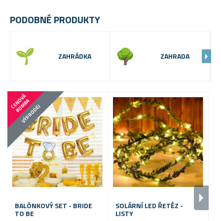
PODOBNÉ PRODUKTY
ZAHRÁDKA
ZAHRADA
C
E
N
V
Á
B
O
M
B
O
A
VÝPRODEJ
BALÓNKOVÝ SET - BRIDE
SOLÁRNÍ LED ŘETĚZ -
S
TO BE
LISTY
5