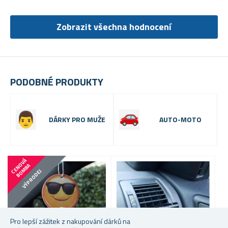
Zobrazit všechna hodnocení
PODOBNÉ PRODUKTY
DÁRKY PRO MUŽE
AUTO-MOTO
C
E
N
V
Á
B
O
M
B
O
A
VÝPRODEJ
Pro lepší zážitek z nakupování dárků na