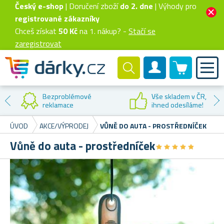
Český e-shop
| Doručení zboží
do 2. dne
| Výhody pro
registrované zákazníky
Chceš získat
50 Kč
na 1. nákup? -
Stačí se
zaregistrovat
0 produktů
Zákaznický účet
Bezproblémové
Vše skladem v ČR,
reklamace
ihned odesíláme!
ÚVOD
AKCE/VÝPRODEJ
VŮNĚ DO AUTA - PROSTŘEDNÍČEK
Vůně do auta - prostředníček
★
★
★
★
★
★
★
★
★
★