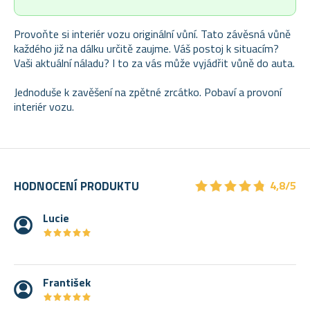
Provoňte si interiér vozu originální vůní. Tato závěsná vůně
každého již na dálku určitě zaujme. Váš postoj k situacím?
Vaši aktuální náladu? I to za vás může vyjádřit vůně do auta.
Jednoduše k zavěšení na zpětné zrcátko. Pobaví a provoní
interiér vozu.
★
★
★
★
★
★
★
★
★
★
HODNOCENÍ PRODUKTU
4,8/5
Lucie
★
★
★
★
★
★
★
★
★
★
František
★
★
★
★
★
★
★
★
★
★