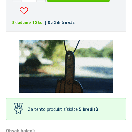
Skladem > 10 ks
| Do 2 dnů u vás
Za tento produkt získáte
5
kreditů
Obsah balení: