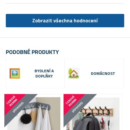
Zobrazit všechna hodnocení
PODOBNÉ PRODUKTY
BYDLENÍ A
DOMÁCNOST
DOPLŇKY
C
E
N
V
Á
B
O
M
B
C
E
N
V
Á
B
O
M
B
O
A
O
A
VÝPRODEJ
VÝPRODEJ