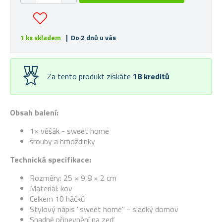
1 ks skladem
| Do 2 dnů u vás
Za tento produkt získáte
18
kreditů
Obsah balení:
1× věšák - sweet home
šrouby a hmoždinky
Technická specifikace:
Rozměry: 25 × 9,8 × 2 cm
Materiál: kov
Celkem 10 háčků
Stylový nápis "sweet home" - sladký domov
Snadné připevnění na zeď