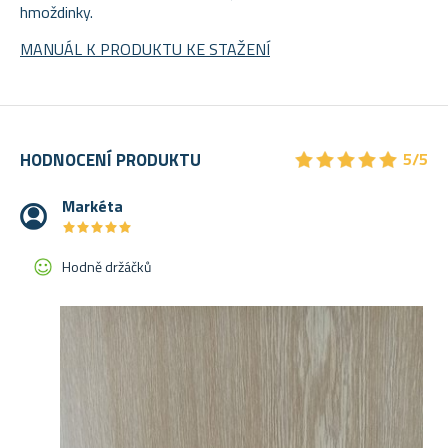
hmoždinky.
MANUÁL K PRODUKTU KE STAŽENÍ
★
★
★
★
★
★
★
★
★
★
HODNOCENÍ PRODUKTU
5/5
Markéta
★
★
★
★
★
★
★
★
★
★
Hodně držáčků