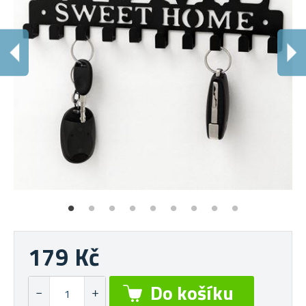
V
De
179 Kč