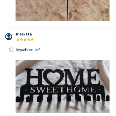
Markéta
★
★
★
★
★
★
★
★
★
★
Vypadá luxusně