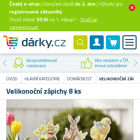
Český e-shop
| Doručení zboží
do 2. dne
| Výhody pro
registrované zákazníky
Chceš získat
50 Kč
na 1. nákup? -
Stačí se
zaregistrovat
0 produktů
Zákaznický účet
Bezproblémové
Vše skladem v ČR,
reklamace
ihned odesíláme!
ÚVOD
HLAVNÍ KATEGORIE
DOMÁCNOST
VELIKONOČNÍ ZÁPICH
Velikonoční zápichy 8 ks