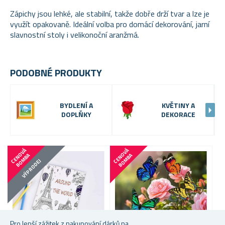
Zápichy jsou lehké, ale stabilní, takže dobře drží tvar a lze je
využít opakovaně. Ideální volba pro domácí dekorování, jarní
slavnostní stoly i velikonoční aranžmá.
PODOBNÉ PRODUKTY
BYDLENÍ A
KVĚTINY A
DOPLŇKY
DEKORACE
VÝP
C
E
N
V
Á
B
O
M
B
C
E
N
V
Á
B
O
M
B
O
A
O
A
VÝPRODEJ
Pro lepší zážitek z nakupování dárků na