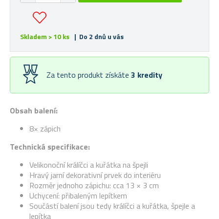
Skladem > 10 ks
| Do 2 dnů u vás
Za tento produkt získáte
3
kredity
Obsah balení:
8× zápich
Technická specifikace:
Velikonoční králíčci a kuřátka na špejli
Hravý jarní dekorativní prvek do interiéru
Rozměr jednoho zápichu: cca 13 × 3 cm
Uchycení: přibaleným lepítkem
Součástí balení jsou tedy králíčci a kuřátka, špejle a
lepítka