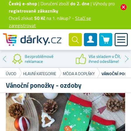
Český e-shop
| Doručení zboží
do 2. dne
| Výhody pro
registrované zákazníky
Chceš získat
50 Kč
na 1. nákup? -
Stačí se
zaregistrovat
0 produktů
Zákaznický účet
Bezproblémové
Vše skladem v ČR,
reklamace
ihned odesíláme!
ÚVOD
HLAVNÍ KATEGORIE
MÓDA A DOPLŇKY
VÁNOČNÍ PONO
Vánoční ponožky - ozdoby