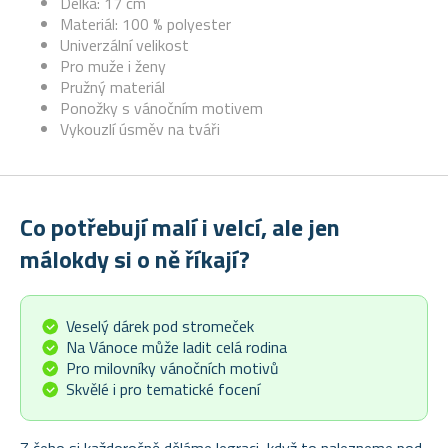
Délka: 17 cm
Materiál: 100 % polyester
Univerzální velikost
Pro muže i ženy
Pružný materiál
Ponožky s vánočním motivem
Vykouzlí úsměv na tváři
Co potřebují malí i velcí, ale jen
málokdy si o ně říkají?
Veselý dárek pod stromeček
Na Vánoce může ladit celá rodina
Pro milovníky vánočních motivů
Skvělé i pro tematické focení
Z čeho si každoročně děláme legraci, když to nalezneme pod