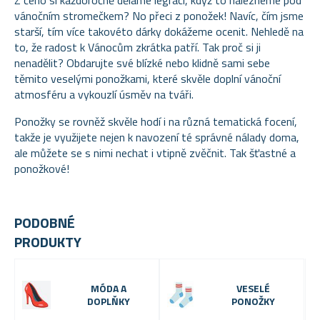
vánočním stromečkem? No přeci z ponožek! Navíc, čím jsme
starší, tím více takovéto dárky dokážeme ocenit. Nehledě na
to, že radost k Vánocům zkrátka patří. Tak proč si ji
nenadělit? Obdarujte své blízké nebo klidně sami sebe
těmito veselými ponožkami, které skvěle doplní vánoční
atmosféru a vykouzlí úsměv na tváři.
Ponožky se rovněž skvěle hodí i na různá tematická focení,
takže je využijete nejen k navození té správné nálady doma,
ale můžete se s nimi nechat i vtipně zvěčnit. Tak šťastné a
ponožkové!
PODOBNÉ
PRODUKTY
MÓDA A
VESELÉ
DOPLŇKY
PONOŽKY