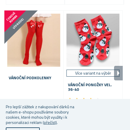
C
E
N
V
Á
B
O
M
B
O
A
VÝPRODEJ
Více variant na výběr
VÁNOČNÍ PODKOLENKY
S
D
VÁNOČNÍ PONOŽKY VEL.
36-40
★
★
★
★
★
★
★
★
★
★
Pro lepší zážitek z nakupování dárků na
Skladem
Skladem
S
našem e-shopu používáme soubory
cookies, které mohou být využity i k
119 Kč
53 Kč
15
personalizaci reklam
(přečíst)
.