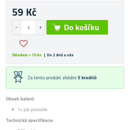
59 Kč
Skladem > 10 ks
| Do 2 dnů u vás
Za tento produkt získáte
5
kreditů
Obsah balení:
1× pár ponožek
Technická specifikace: