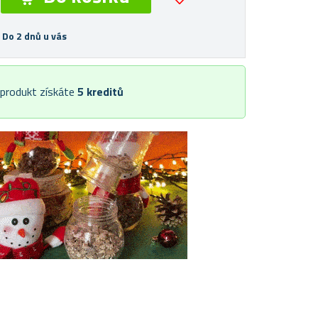
 Do 2 dnů u vás
 produkt získáte
5
kreditů