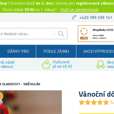
shop
| Doručení zboží
do 2. dne
| Výhody pro
registrované zákazn
Chceš získat
50 Kč
na 1. nákup? -
Stačí se zaregistrovat
+420 399 299 741
DÁRKY PRO
PODLE ZÁJMU
AKCE/VÝPRODEJ
Poštovné
hlý výběr
Bez
již od 49 Kč
 kliknutí
rek
A SLADKOSTI - SNĚHULÁK
Vánoční dó
★
★
★
★
★
★
★
★
★
★
5