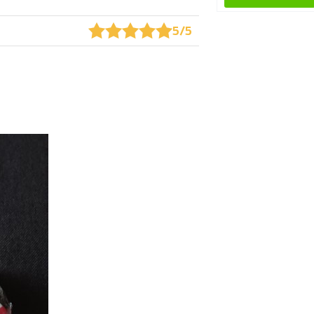
★
★
★
★
★
★
★
★
★
★
5/5