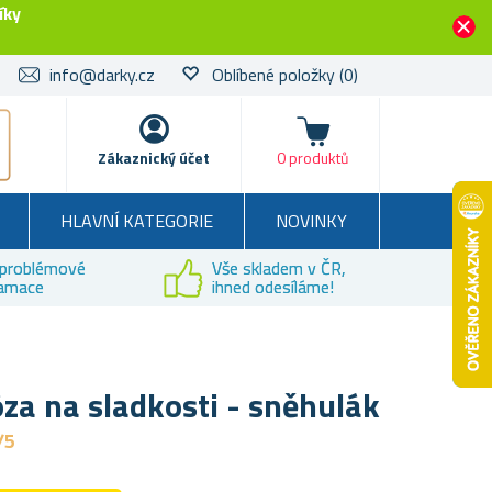
íky
info@darky.cz
Oblíbené položky
(0)
Košík
Zákaznický účet
0 produktů
HLAVNÍ KATEGORIE
NOVINKY
problémové
Vše skladem v ČR,
lamace
ihned odesíláme!
za na sladkosti - sněhulák
/5