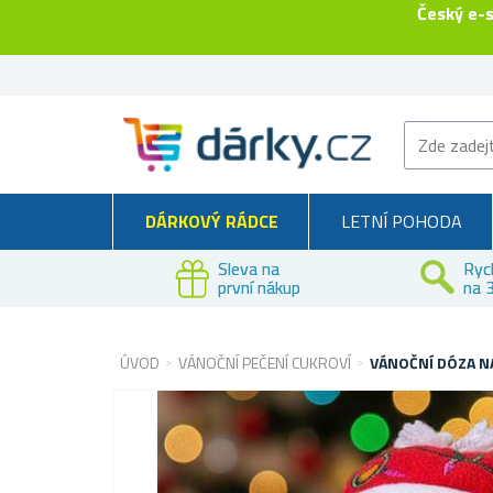
Český e-
DÁRKOVÝ RÁDCE
LETNÍ POHODA
Sleva na
Ryc
první nákup
na 3
ÚVOD
VÁNOČNÍ PEČENÍ CUKROVÍ
VÁNOČNÍ DÓZA N