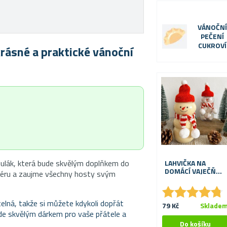
VÁNOČNÍ
PEČENÍ
CUKROVÍ
krásné a praktické vánoční
hulák, která bude skvělým doplňkem do
LAHVIČKA NA
DOMÁCÍ VAJEČŇÁK
féru a zaujme všechny hosty svým
- SNĚHULÁČEK
★
★
★
★
★
★
★
★
★
★
elná, takže si můžete kdykoli dopřát
79 Kč
Sklade
de skvělým dárkem pro vaše přátele a