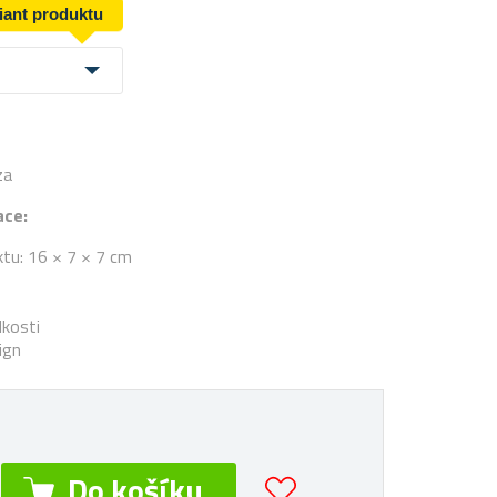
riant produktu
za
ace:
tu: 16 × 7 × 7 cm
dkosti
ign