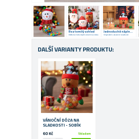
Roztomilý vzhled
Jednoduché náplnění
Oblíbený motiv doplní vánoční výzdobu
Originálně zabalené sladkosti
DALŠÍ VARIANTY PRODUKTU:
VÁNOČNÍ DÓZA NA
SLADKOSTI - SOBÍK
60 Kč
Skladem