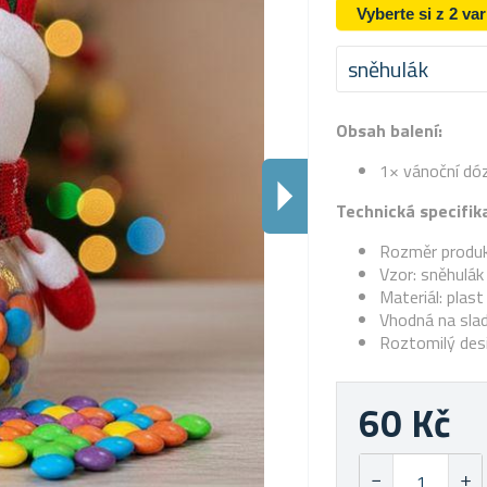
Vyberte si z 2 va
sněhulák
Obsah balení:
1× vánoční dó
Technická specifik
Rozměr produk
Vzor: sněhulák
Materiál: plast
Vhodná na sla
Roztomilý des
60 Kč