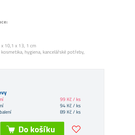
ace:
x 10,1 x 13, 1 cm
í, kosmetika, hygiena, kancelářské potřeby,
evy
ní
99 Kč / ks
ní
94 Kč / ks
balení
89 Kč / ks