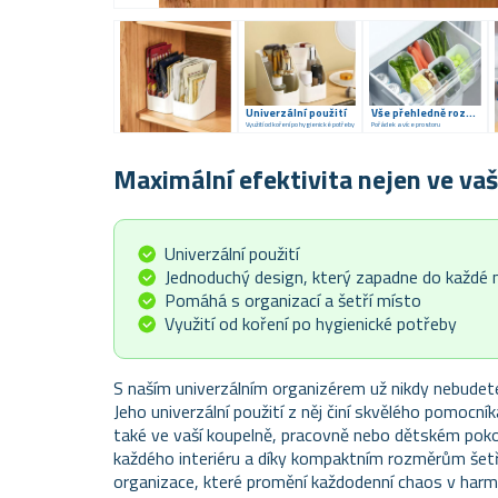
Univerzální použití
Vše přehledně rozdělené
Využití od koření po hygienické potřeby
Pořádek a více prostoru
Maximální efektivita nejen ve vaš
Univerzální použití
Jednoduchý design, který zapadne do každé 
Pomáhá s organizací a šetří místo
Využití od koření po hygienické potřeby
S naším univerzálním organizérem už nikdy nebudet
Jeho univerzální použití z něj činí skvělého pomocník
také ve vaší koupelně, pracovně nebo dětském pokoj
každého interiéru a díky kompaktním rozměrům šetř
organizace, které promění každodenní chaos v harmo