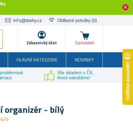
íky
info@darky.cz
Oblíbené položky
(0)
Košík
Zákaznický účet
0 produktů
HLAVNÍ KATEGORIE
NOVINKY
problémové
Vše skladem v ČR,
lamace
ihned odesíláme!
í organizér - bílý
,6/5