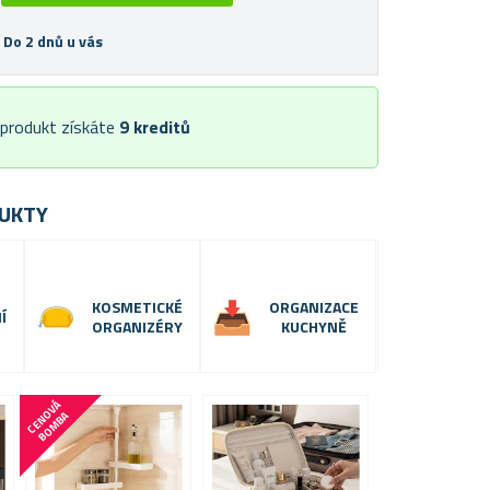
 Do 2 dnů u vás
 produkt získáte
9
kreditů
UKTY
KOSMETICKÉ
ORGANIZACE
Í
ORGANIZÉRY
KUCHYNĚ
C
E
N
V
Á
B
O
M
B
O
A