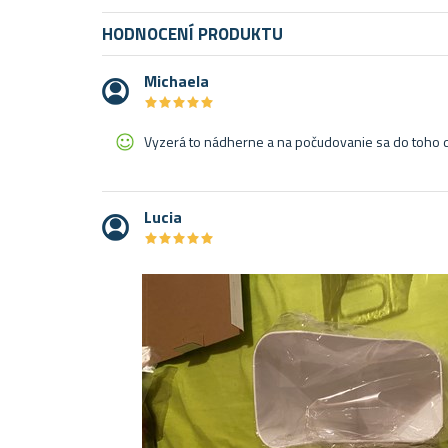
HODNOCENÍ PRODUKTU
Michaela
★
★
★
★
★
★
★
★
★
★
Vyzerá to nádherne a na počudovanie sa do toho 
Lucia
★
★
★
★
★
★
★
★
★
★