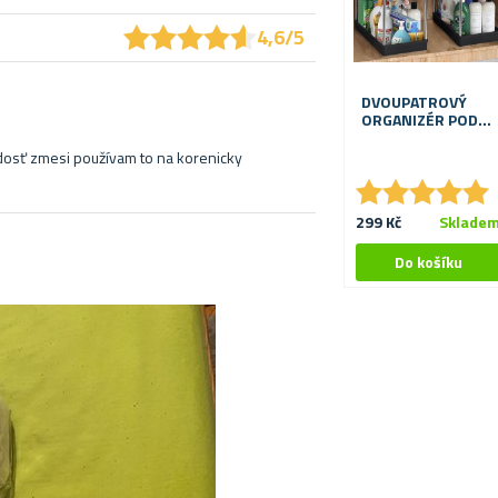
★
★
★
★
★
★
★
★
★
★
4,6/5
DVOUPATROVÝ
ORGANIZÉR POD
DŘEZ
dosť zmesi používam to na korenicky
★
★
★
★
★
★
★
★
★
★
299 Kč
Sklade