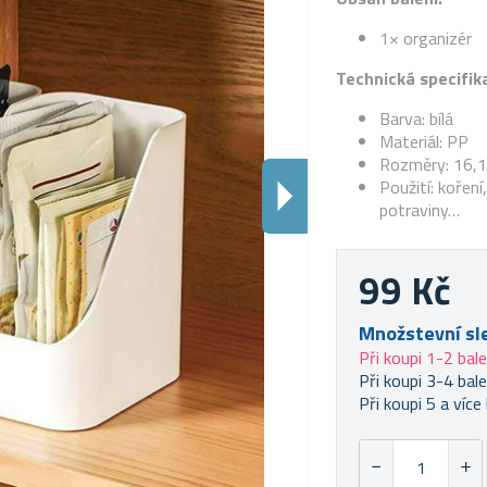
1× organizér
Technická specifik
Barva: bílá
Materiál: PP
Rozměry: 16,1 
Použití: kořen
potraviny…
99 Kč
Množstevní sl
Při koupi 1-2 bale
Při koupi 3-4 bale
Při koupi 5 a více 