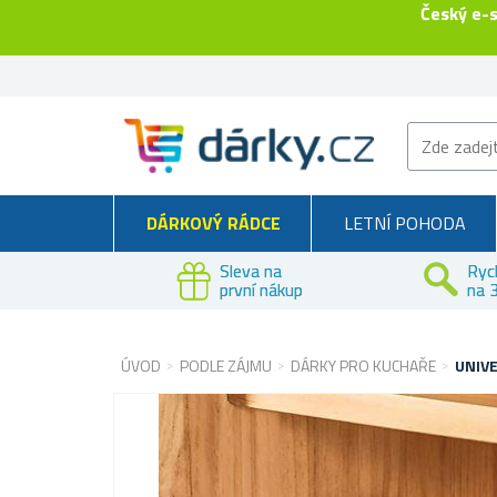
Český e-
DÁRKOVÝ RÁDCE
LETNÍ POHODA
Sleva na
Ryc
první nákup
na 3
ÚVOD
PODLE ZÁJMU
DÁRKY PRO KUCHAŘE
UNIVE