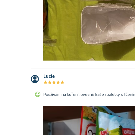
Lucie
★
★
★
★
★
★
★
★
★
★
Používám na koření, ovesné kaše i paletky s líčení