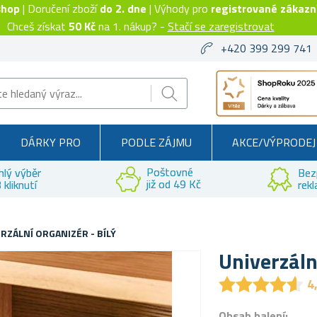
shop
| Doručení zboží
do 2. dne
| Výhody pro
registrované zákazn
Chceš získat
50 Kč
na 1. nákup? -
Stačí se zaregistrovat
+420 399 299 741
DÁRKY PRO
PODLE ZÁJMU
AKCE/VÝPRODEJ
Poštovné
hlý výběr
Bez
již od 49 Kč
 kliknutí
rek
RZÁLNÍ ORGANIZÉR - BÍLÝ
Univerzáln
★
★
★
★
★
★
★
★
★
★
4
Obsah balení: