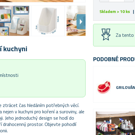
Skladem > 10 ks
|
Za tento
í kuchyni
PODOBNÉ PROD
místnosti
GRILOVÁN
e ztrácet čas hledáním potřebných věcí.
a nejen v kuchyni pro koření a suroviny, ale
i. Jeho jednoduchý design se hodí do
í drahocenný prostor. Objevte pohodlí
nii.