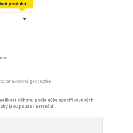
riant produktu
m
ace:
movaná odolná geotextilie
 velikost záhonu podle výše specifikovaných
zky jsou pouze ilustrační