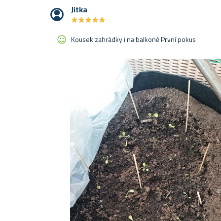
Jitka
★
★
★
★
★
★
★
★
★
★
Kousek zahrádky i na balkoně První pokus