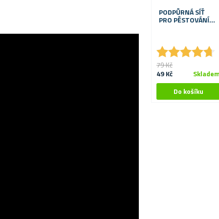
PODPŮRNÁ SÍŤ
PRO PĚSTOVÁNÍ
ZELENINY A
KVĚTIN
★
★
★
★
★
★
★
★
★
★
79 Kč
49 Kč
Sklade