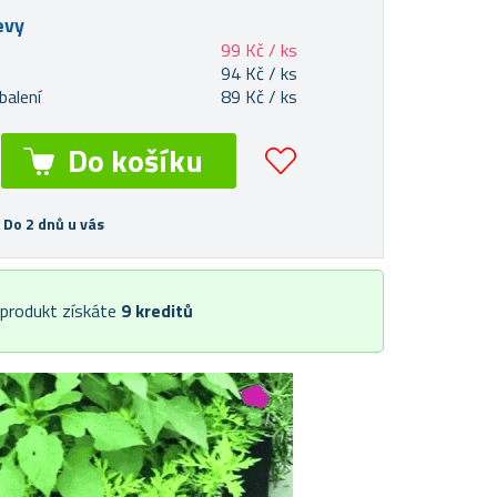
evy
99 Kč / ks
94 Kč / ks
balení
89 Kč / ks
 Do 2 dnů u vás
 produkt získáte
9
kreditů