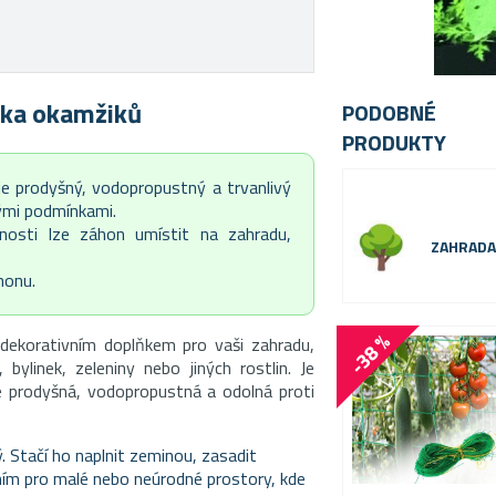
ika okamžiků
PODOBNÉ
PRODUKTY
 je prodyšný, vodopropustný a trvanlivý
vými podmínkami.
lnosti lze záhon umístit na zahradu,
ZAHRAD
honu.
-38 %
 dekorativním doplňkem pro vaši zahradu,
 bylinek, zeleniny nebo jiných rostlin. Je
e prodyšná, vodopropustná a odolná proti
. Stačí ho naplnit zeminou, zasadit
šením pro malé nebo neúrodné prostory, kde