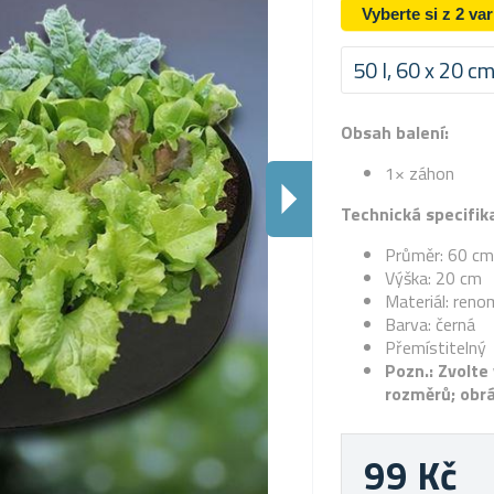
Vyberte si z 2 va
50 l, 60 x 20 c
Obsah balení:
1× záhon
Technická specifik
Průměr: 60 cm
Výška: 20 cm
Materiál: reno
Barva: černá
Přemístitelný
Pozn.: Zvolte
rozměrů; obrá
99 Kč