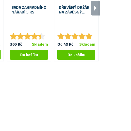
SADA ZAHRADNÍHO
DŘEVĚNÝ DRŽÁK
MAGNETKY N
NÁŘADÍ 5 KS
NA ZÁVĚSNÝ
ROSTLINY OČI
KVĚTINÁČ
★
★
★
★
★
★
★
★
★
★
★
★
★
★
★
★
★
★
★
★
m
365 Kč
Skladem
Od 49 Kč
Skladem
79 Kč
S