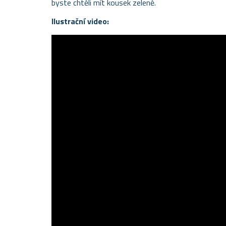
byste chtěli mít kousek zeleně.
Ilustrační video: