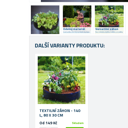
Odolný materiál
Versatilní záhon
Geotextilie, která je prodyšná, propustná a trvanlivá
Na zeleninu, bylinky, květiny a rostliny
DALŠÍ VARIANTY PRODUKTU:
TEXTILNÍ ZÁHON - 140
L, 80 X 30 CM
Od 149 Kč
Skladem