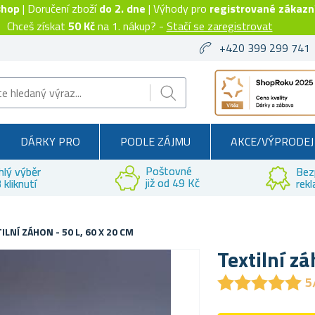
shop
| Doručení zboží
do 2. dne
| Výhody pro
registrované zákazn
Chceš získat
50 Kč
na 1. nákup? -
Stačí se zaregistrovat
+420 399 299 741
DÁRKY PRO
PODLE ZÁJMU
AKCE/VÝPRODEJ
Poštovné
hlý výběr
Bez
již od 49 Kč
 kliknutí
rek
ILNÍ ZÁHON - 50 L, 60 X 20 CM
Textilní zá
★
★
★
★
★
★
★
★
★
★
5