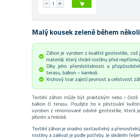
Malý kousek zeleně během někol
Záhon je vyroben z kvalitní geotextilie, což
materiál, který chrání rostliny před nepřízni
Díky jeho přemístitelnosti a přizpůsobite
terasu, balkon⁠ –⁠ kamkoli.
Kruhový tvar zajistí pevnost a celistvost zá
Textilní záhon může být praktickým nebo i čistě
balkon či terasu. Použijte ho k pěstování květin,
vyroben z renomované odolné geotextilie, která j
plísním a hnilobě.
Textilní záhon je snadno sestavitelný a přenositelný
rostliny a zalévat je podle potřeby. Je ideálním ře