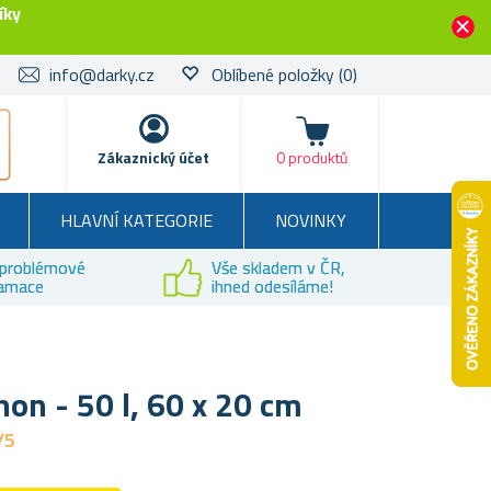
íky
info@darky.cz
Oblíbené položky
(0)
Košík
Zákaznický účet
0 produktů
HLAVNÍ KATEGORIE
NOVINKY
problémové
Vše skladem v ČR,
lamace
ihned odesíláme!
hon - 50 l, 60 x 20 cm
/5