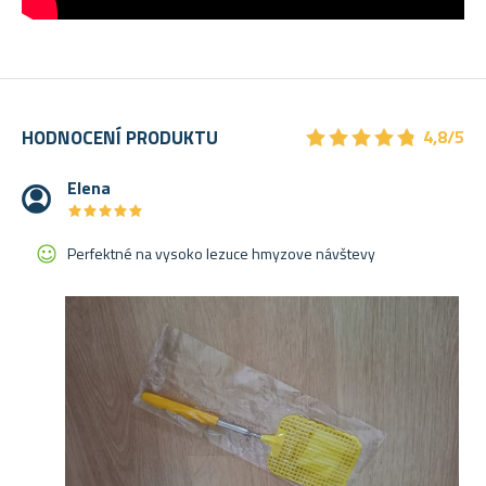
★
★
★
★
★
★
★
★
★
★
HODNOCENÍ PRODUKTU
4,8/5
Elena
★
★
★
★
★
★
★
★
★
★
Perfektné na vysoko lezuce hmyzove návštevy