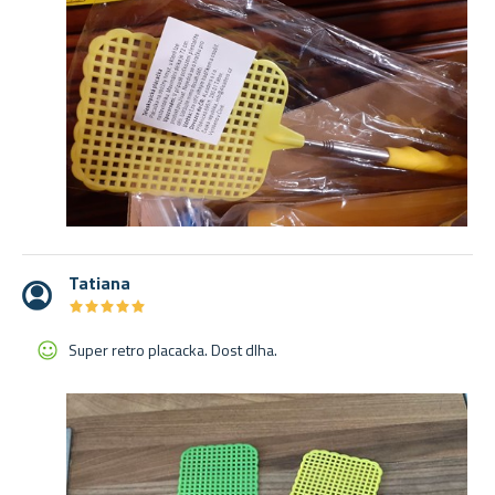
Tatiana
★
★
★
★
★
★
★
★
★
★
Super retro placacka. Dost dlha.