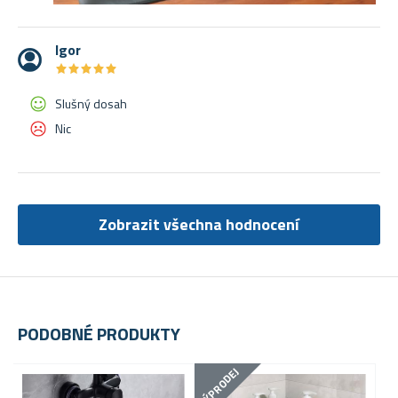
Igor
★
★
★
★
★
★
★
★
★
★
Slušný dosah
Nic
Zobrazit všechna hodnocení
PODOBNÉ PRODUKTY
VÝPRODEJ