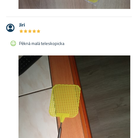
Jiri
★
★
★
★
★
★
★
★
★
★
Pěkná malá teleskopicka