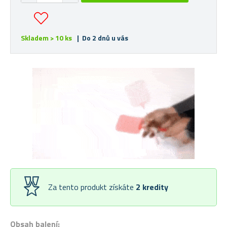
Skladem > 10 ks
| Do 2 dnů u vás
Za tento produkt získáte
2
kredity
Obsah balení: