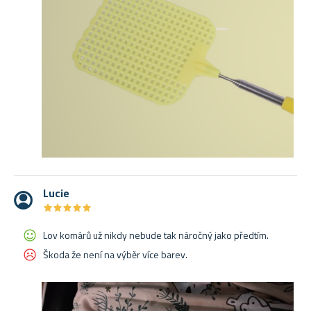
Lucie
★
★
★
★
★
★
★
★
★
★
Lov komárů už nikdy nebude tak náročný jako předtím.
Škoda že není na výběr více barev.