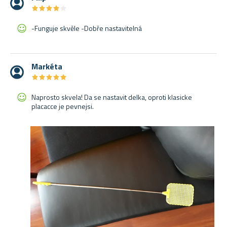
★
★
★
★
★
★
★
★
★
★
-Funguje skvěle -Dobře nastavitelná
Markéta
★
★
★
★
★
★
★
★
★
★
Naprosto skvela! Da se nastavit delka, oproti klasicke
placacce je pevnejsi.