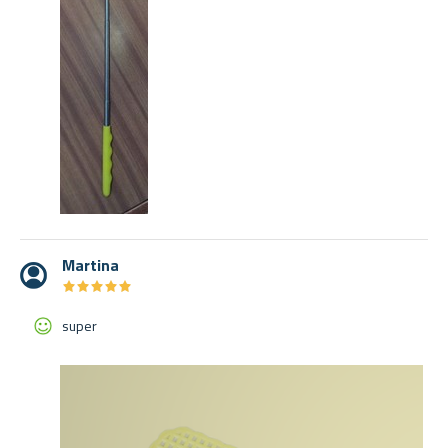
Martina
★
★
★
★
★
★
★
★
★
★
super