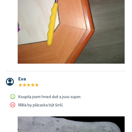
Eva
★
★
★
★
★
★
★
★
★
★
Koupila jsem hned dvě a jsou super.
Měla by plácacka být širší.