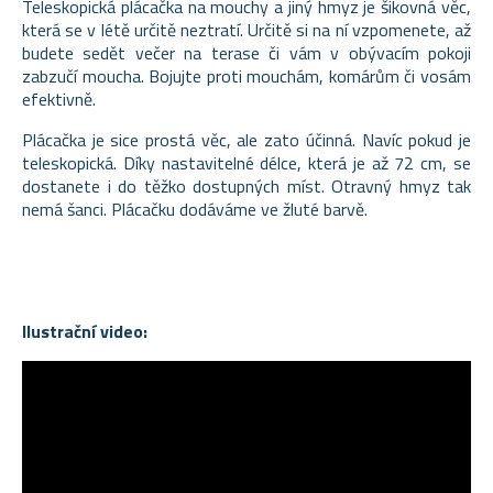
Teleskopická plácačka na mouchy a jiný hmyz je šikovná věc,
která se v létě určitě neztratí. Určitě si na ní vzpomenete, až
budete sedět večer na terase či vám v obývacím pokoji
zabzučí moucha. Bojujte proti mouchám, komárům či vosám
efektivně.
Plácačka je sice prostá věc, ale zato účinná. Navíc pokud je
teleskopická. Díky nastavitelné délce, která je až 72 cm, se
dostanete i do těžko dostupných míst. Otravný hmyz tak
nemá šanci. Plácačku dodáváme ve žluté barvě.
Ilustrační video: