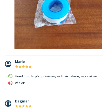
Marie
★
★
★
★
★
★
★
★
★
★
Hned použito při opravě umyvadlové baterie, výborná věc
Vše ok
Dagmar
★
★
★
★
★
★
★
★
★
★