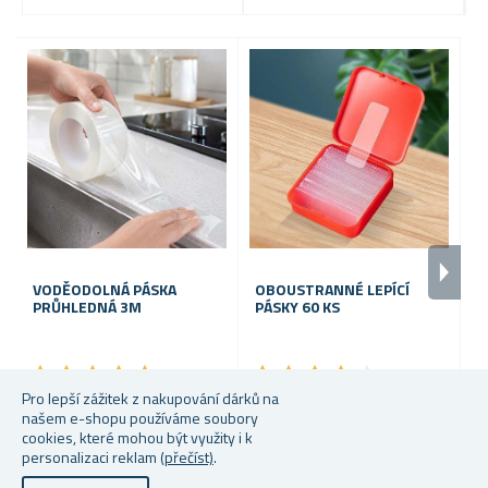
VODĚODOLNÁ PÁSKA
OBOUSTRANNÉ LEPÍCÍ
B
PRŮHLEDNÁ 3M
PÁSKY 60 KS
V
M
★
★
★
★
★
★
★
★
★
★
★
★
★
★
★
★
★
★
★
★
Pro lepší zážitek z nakupování dárků na
Skladem
Skladem
S
našem e-shopu používáme soubory
cookies, které mohou být využity i k
45 Kč
45 Kč
Od
personalizaci reklam
(přečíst)
.