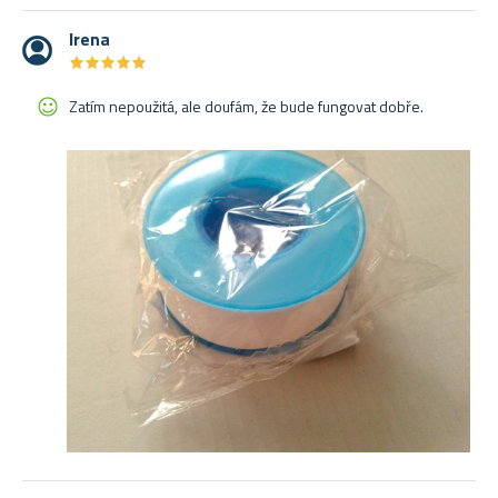
Irena
★
★
★
★
★
★
★
★
★
★
Zatím nepoužitá, ale doufám, že bude fungovat dobře.