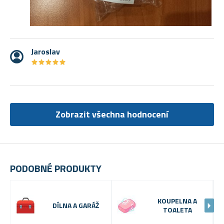
Jaroslav
★
★
★
★
★
★
★
★
★
★
Zobrazit všechna hodnocení
PODOBNÉ PRODUKTY
KOUPELNA A
DÍLNA A GARÁŽ
TOALETA