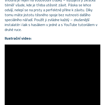
téměř všude, kde je třeba utěsnit závit. Páska se lehce
odvíjí, nelepí se na prsty a perfektně přilne k závitu. Díky
tomu máte jistotu těsného spoje bez nutnosti dalšího
speciálního nářadí. Použít ji zvládne každý – zkušenější
instalatér i laik s hasákem v jedné a s YouTube tutoriálem v
druhé ruce.
Ilustrační video: