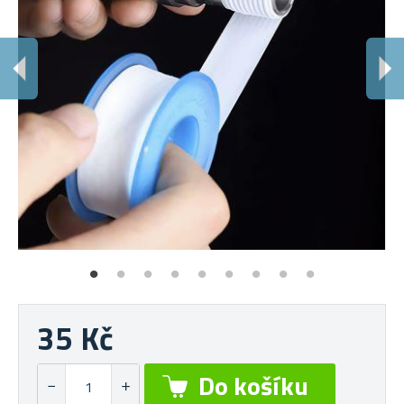
P
Záv
35 Kč