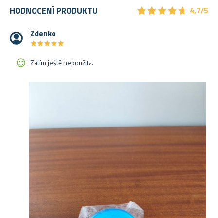
★
★
★
★
★
★
★
★
★
★
HODNOCENÍ PRODUKTU
4,7/5
Zdenko
★
★
★
★
★
★
★
★
★
★
Zatím ještě nepoužita.