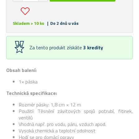
Skladem > 10 ks
| Do 2 dnů u vás
Za tento produkt získáte
3
kredity
Obsah balení:
1× páska
Technická specifikace:
Rozměr pásky: 1,8 cm × 12 m
Použití: Těsnění závitových spojů potrubí, fitinek,
ventilů
Vhodná např. pro vodu, páru, vzduch apod.
Vysoká chemická a teplotní odolnost
Hodí se pro domácí opravy