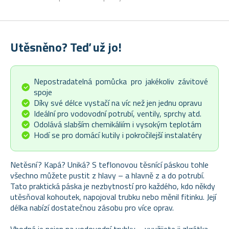
Utěsněno? Teď už jo!
Nepostradatelná pomůcka pro jakékoliv závitové
spoje
Díky své délce vystačí na víc než jen jednu opravu
Ideální pro vodovodní potrubí, ventily, sprchy atd.
Odolává slabším chemikáliím i vysokým teplotám
Hodí se pro domácí kutily i pokročilejší instalatéry
Netěsní? Kapá? Uniká? S teflonovou těsnící páskou tohle
všechno můžete pustit z hlavy – a hlavně z a do potrubí.
Tato praktická páska je nezbytností pro každého, kdo někdy
utěsňoval kohoutek, napojoval trubku nebo měnil fitinku. Její
délka nabízí dostatečnou zásobu pro více oprav.
Vhodná je nejen na vodovodní trubky – využijete ji zkrátka