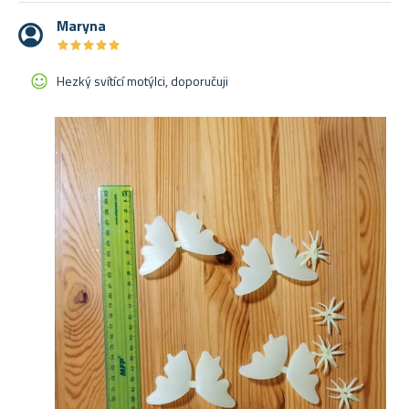
Maryna
★
★
★
★
★
★
★
★
★
★
Hezký svítící motýlci, doporučuji