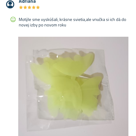
Adriana
★
★
★
★
★
★
★
★
★
★
Motýle sme vyskúšali, krásne svietia,ale vnučka si ich dá do
novej izby po novom roku