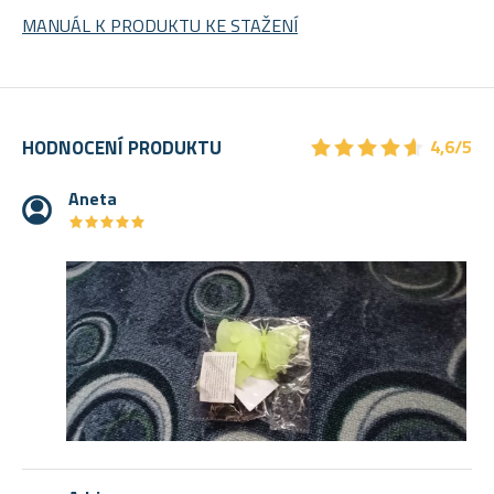
MANUÁL K PRODUKTU KE STAŽENÍ
★
★
★
★
★
★
★
★
★
★
HODNOCENÍ PRODUKTU
4,6/5
Aneta
★
★
★
★
★
★
★
★
★
★