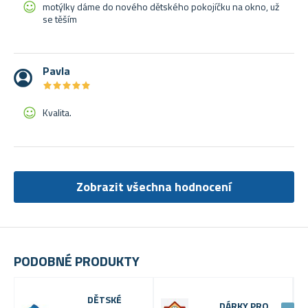
motýlky dáme do nového dětského pokojíčku na okno, už
se těším
Pavla
★
★
★
★
★
★
★
★
★
★
Kvalita.
Zobrazit všechna hodnocení
PODOBNÉ PRODUKTY
DĚTSKÉ
DÁRKY PRO