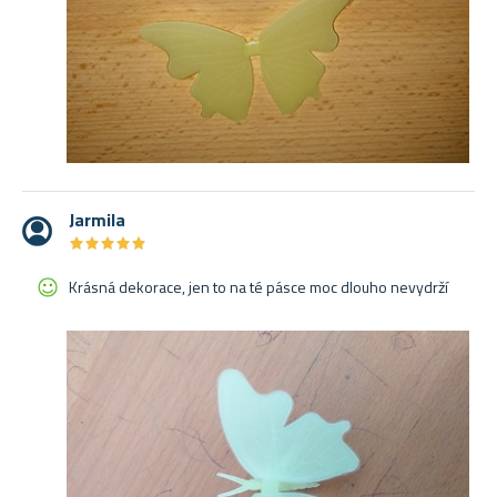
Jarmila
★
★
★
★
★
★
★
★
★
★
Krásná dekorace, jen to na té pásce moc dlouho nevydrží