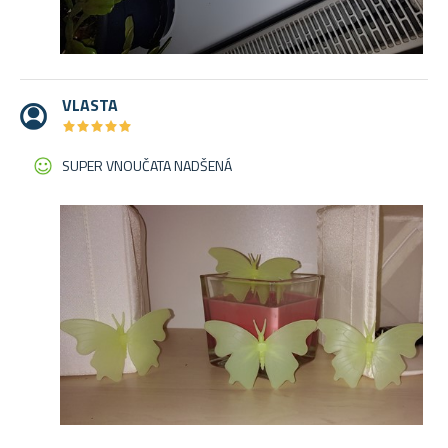
VLASTA
★
★
★
★
★
★
★
★
★
★
SUPER VNOUČATA NADŠENÁ