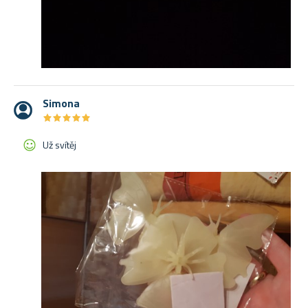
Simona
★
★
★
★
★
★
★
★
★
★
Už svítěj