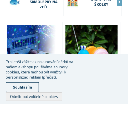
SAMOLEPKY NA
ŠKOLKY
ZEĎ
Pro lepší zážitek z nakupování dárků na
našem e-shopu používáme soubory
cookies, které mohou být využity i k
personalizaci reklam
(přečíst)
.
Souhlasím
PROJEKTOR NOČNÍ
TAHACÍ HRAČKA - SVÍTÍCÍ
OBLOHY - DELUXE
ŠNEK
S
Odmítnout volitelné cookies
P
★
★
★
★
★
★
★
★
★
★
Skladem
Skladem
S