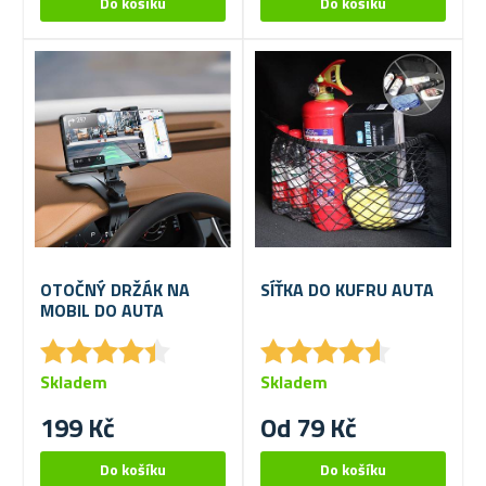
OTOČNÝ DRŽÁK NA
SÍŤKA DO KUFRU AUTA
MOBIL DO AUTA
★
★
★
★
★
★
★
★
★
★
★
★
★
★
★
★
★
★
★
★
Skladem
Skladem
199 Kč
Od 79 Kč