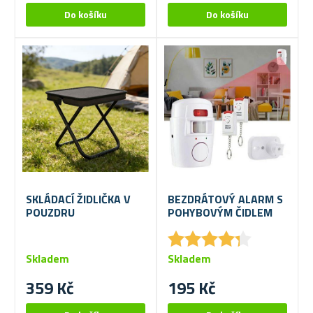
SKLÁDACÍ ŽIDLIČKA V
BEZDRÁTOVÝ ALARM S
POUZDRU
POHYBOVÝM ČIDLEM
★
★
★
★
★
★
★
★
★
★
Skladem
Skladem
359 Kč
195 Kč