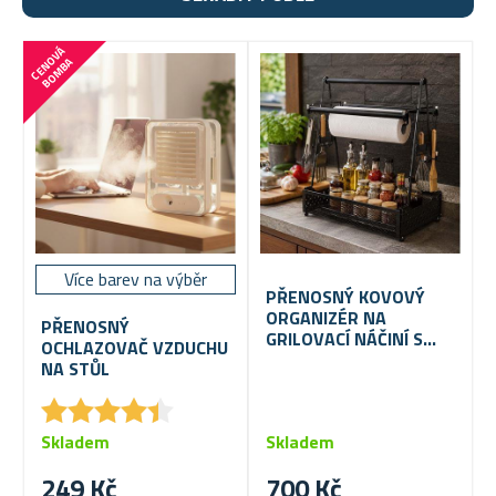
C
E
N
V
Á
B
O
M
B
O
A
Více barev na výběr
PŘENOSNÝ KOVOVÝ
ORGANIZÉR NA
PŘENOSNÝ
GRILOVACÍ NÁČINÍ S
OCHLAZOVAČ VZDUCHU
DRŽÁKEM NA
NA STŮL
PAPÍROVÉ UTĚRKY
★
★
★
★
★
★
★
★
★
★
Skladem
Skladem
249 Kč
700 Kč