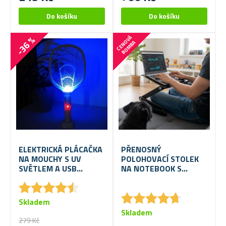
-36 %
C
E
N
V
Á
B
O
M
B
O
A
ELEKTRICKÁ PLÁCAČKA
PŘENOSNÝ
NA MOUCHY S UV
POLOHOVACÍ STOLEK
SVĚTLEM A USB
NA NOTEBOOK S
NABÍJENÍM
VĚTRACÍMI
★
★
★
★
★
★
★
★
★
★
ŠTĚRBINAMI
★
★
★
★
★
★
★
★
★
★
Skladem
Skladem
279 Kč