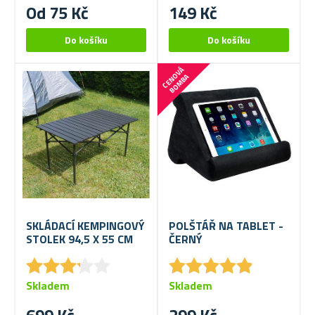
Od 75 Kč
149 Kč
C
E
N
V
Á
B
O
M
B
O
A
SKLÁDACÍ KEMPINGOVÝ
POLŠTÁŘ NA TABLET -
STOLEK 94,5 X 55 CM
ČERNÝ
★
★
★
★
★
★
★
★
★
★
★
★
★
★
★
★
★
★
★
★
Skladem
Skladem