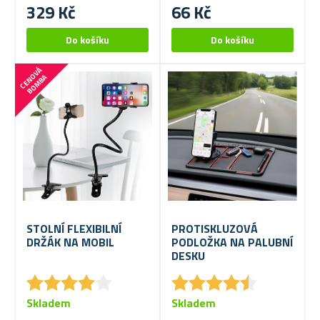
329 Kč
66 Kč
C
E
N
V
Á
B
O
M
B
O
A
STOLNÍ FLEXIBILNÍ
PROTISKLUZOVÁ
DRŽÁK NA MOBIL
PODLOŽKA NA PALUBNÍ
DESKU
★
★
★
★
★
★
★
★
★
★
★
★
★
★
★
★
★
★
★
★
Skladem
Skladem