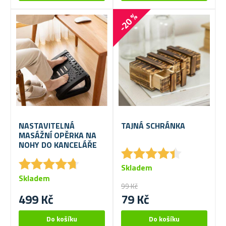
-20 %
NASTAVITELNÁ
TAJNÁ SCHRÁNKA
MASÁŽNÍ OPĚRKA NA
NOHY DO KANCELÁŘE
★
★
★
★
★
★
★
★
★
★
★
★
★
★
★
★
★
★
★
★
Skladem
Skladem
99 Kč
499 Kč
79 Kč