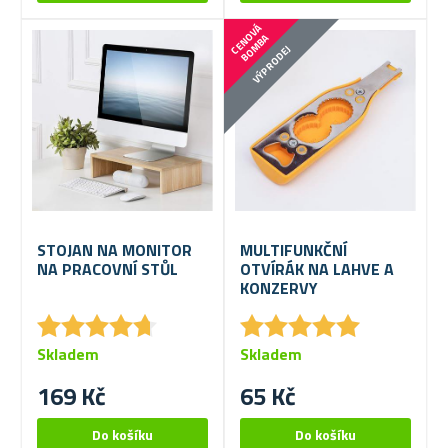
C
E
N
V
Á
B
O
M
B
O
A
VÝPRODEJ
STOJAN NA MONITOR
MULTIFUNKČNÍ
NA PRACOVNÍ STŮL
OTVÍRÁK NA LAHVE A
KONZERVY
★
★
★
★
★
★
★
★
★
★
★
★
★
★
★
★
★
★
★
★
Skladem
Skladem
169 Kč
65 Kč