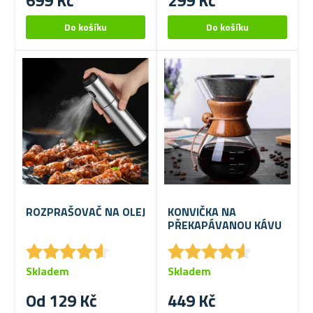
699 Kč
299 Kč
ROZPRAŠOVAČ NA OLEJ
KONVIČKA NA
PŘEKAPÁVANOU KÁVU
★
★
★
★
★
★
★
★
★
★
★
★
★
★
★
★
★
★
★
★
Skladem
Skladem
Od 129 Kč
449 Kč