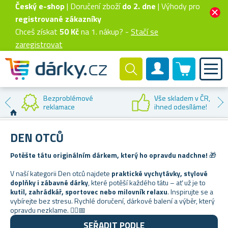
Český e-shop
| Doručení zboží
do 2. dne
| Výhody pro
registrované zákazníky
Chceš získat
50 Kč
na 1. nákup? -
Stačí se
zaregistrovat
0 produktů
Zákaznický účet
Bezproblémové
Vše skladem v ČR,
reklamace
ihned odesíláme!
DEN OTCŮ
Potěšte tátu originálním dárkem, který ho opravdu nadchne!
🎁
V naší kategorii Den otců najdete
praktické vychytávky, stylové
doplňky i zábavné dárky
, které potěší každého tátu – ať už je to
kutil, zahrádkář, sportovec nebo milovník relaxu
. Inspirujte se a
vybírejte bez stresu. Rychlé doručení, dárkové balení a výběr, který
opravdu nezklame. 🙋‍♂️📅
SEŘADIT PODLE