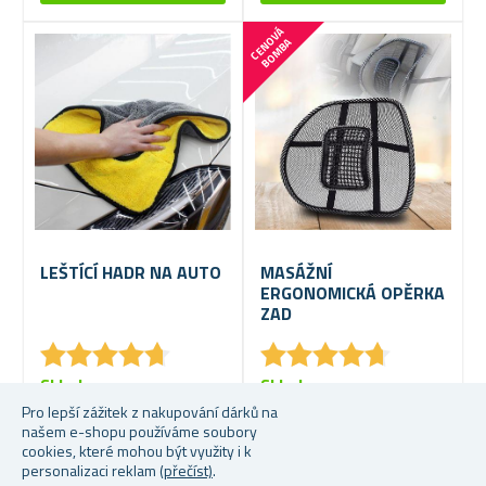
C
E
N
V
Á
B
O
M
B
O
A
LEŠTÍCÍ HADR NA AUTO
MASÁŽNÍ
ERGONOMICKÁ OPĚRKA
ZAD
★
★
★
★
★
★
★
★
★
★
★
★
★
★
★
★
★
★
★
★
Skladem
Skladem
Pro lepší zážitek z nakupování dárků na
49 Kč
59 Kč
našem e-shopu používáme soubory
cookies, které mohou být využity i k
personalizaci reklam
(přečíst)
.