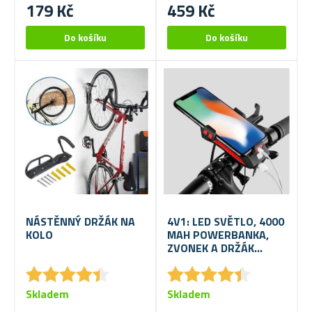
179 Kč
459 Kč
NÁSTĚNNÝ DRŽÁK NA
4V1: LED SVĚTLO, 4000
KOLO
MAH POWERBANKA,
ZVONEK A DRŽÁK
MOBILU NA KOLO
★
★
★
★
★
★
★
★
★
★
★
★
★
★
★
★
★
★
★
★
Skladem
Skladem