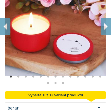
N
Se
Vyberte si z 12 variant produktu
beran