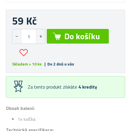
59 Kč
Skladem > 10 ks
| Do 2 dnů u vás
Za tento produkt získáte
4
kredity
Obsah balení:
1x svíčka
Technická specifikace: