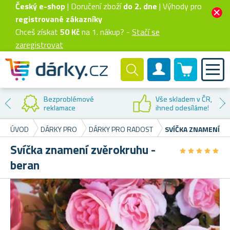
Český e-shop
| Doručení zboží
do 2. dne
| Výhody pro
registrované zákazníky
Chceš získat
50 Kč
na 1. nákup? -
Stačí se
zaregistrovat
0 produktů
Zákaznický účet
Bezproblémové
Vše skladem v ČR,
reklamace
ihned odesíláme!
ÚVOD
DÁRKY PRO
DÁRKY PRO RADOST
SVÍČKA ZNAMENÍ Z
Svíčka znamení zvěrokruhu -
★
★
★
★
★
★
★
★
★
★
beran