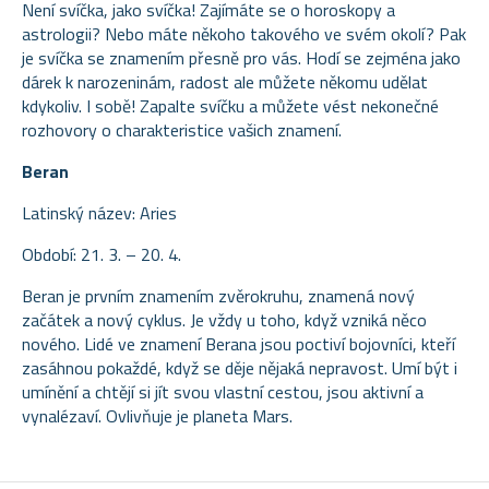
Není svíčka, jako svíčka! Zajímáte se o horoskopy a
astrologii? Nebo máte někoho takového ve svém okolí? Pak
je svíčka se znamením přesně pro vás. Hodí se zejména jako
dárek k narozeninám, radost ale můžete někomu udělat
kdykoliv. I sobě! Zapalte svíčku a můžete vést nekonečné
rozhovory o charakteristice vašich znamení.
Beran
Latinský název: Aries
Období: 21. 3. – 20. 4.
Beran je prvním znamením zvěrokruhu, znamená nový
začátek a nový cyklus. Je vždy u toho, když vzniká něco
nového. Lidé ve znamení Berana jsou poctiví bojovníci, kteří
zasáhnou pokaždé, když se děje nějaká nepravost. Umí být i
umínění a chtějí si jít svou vlastní cestou, jsou aktivní a
vynalézaví. Ovlivňuje je planeta Mars.