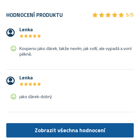
★
★
★
★
★
★
★
★
★
★
HODNOCENÍ PRODUKTU
5/5
Lenka
★
★
★
★
★
★
★
★
★
★
Koupeno jako dárek, takže nevím, jak svítí, ale vypadá a voní
pěkně.
Lenka
★
★
★
★
★
★
★
★
★
★
jako dárek-dobrý
Zobrazit všechna hodnocení