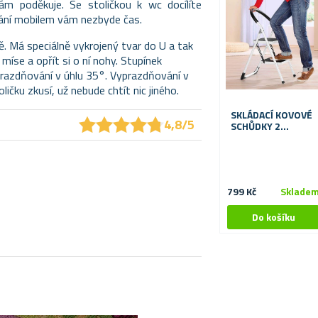
ám poděkuje. Se stoličkou k wc docílíte
vání mobilem vám nezbyde čas.
tě. Má speciálně vykrojený tvar do U a tak
 míse a opřít si o ní nohy. Stupínek
razdňování v úhlu 35°. Vyprazdňování v
ičku zkusí, už nebude chtít nic jiného.
SKLÁDACÍ KOVOVÉ
★
★
★
★
★
★
★
★
★
★
4,8/5
SCHŮDKY 2
STUPNĚ 83 CM
799 Kč
Sklade
.