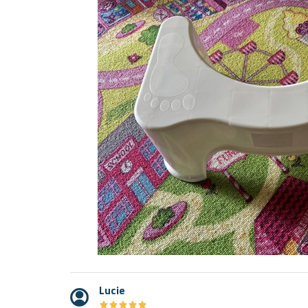
Lucie
★
★
★
★
★
★
★
★
★
★