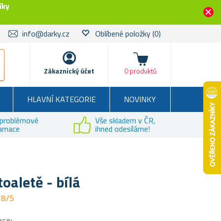
íky
info@darky.cz
Oblíbené položky
(0)
Košík
Zákaznický účet
0 produktů
HLAVNÍ KATEGORIE
NOVINKY
problémové
Vše skladem v ČR,
lamace
ihned odesíláme!
toaletě - bílá
,8/5
ace: