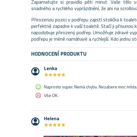
Zapamatujte si pravidlo pěti minut. Vaše tělo v
snadného a rychlého vyprázdnění, že ani na scrollo
Přirozenou pozici v podřepu zajistí stolička k toale
perfektně zapadne k vaší toaletě. Stačí ji přisunou k
napodobuje přirozený podřep. Umožňuje zdravé vyp
podřepu je méně namáhavé a rychlejší. Kdo jednu stol
HODNOCENÍ PRODUKTU
Lenka
★
★
★
★
★
★
★
★
★
★
Naprosto super. Nemá chybu. Nezabere moc místa
Vše OK.
Helena
★
★
★
★
★
★
★
★
★
★