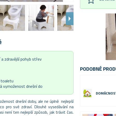
ě
 a zdravější pohyb střev
PODOBNÉ PROD
 toaletu
ělá vymoženost dnešní do
DOMÁCNOS
oženost dnešní doby, ale ne úplně nejlepší
ěco pro své zdraví. Dlouhé vysedávání na
 není ten nejlepší způsob, jak trávit čas.