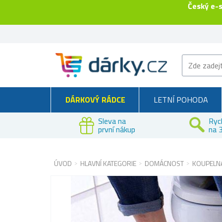
Český e-
DÁRKOVÝ RÁDCE
LETNÍ POHODA
Sleva na
Ryc
první nákup
na 3
ÚVOD
HLAVNÍ KATEGORIE
DOMÁCNOST
KOUPELNA