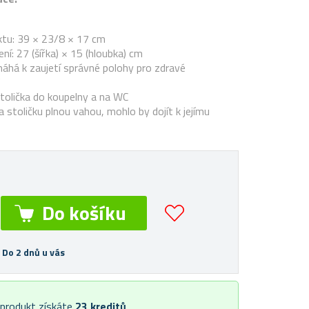
tu: 39 × 23/8 × 17 cm
ní: 27 (šířka) × 15 (hloubka) cm
áhá k zaujetí správné polohy pro zdravé
tolička do koupelny a na WC
 stoličku plnou vahou, mohlo by dojít k jejímu
 Do 2 dnů u vás
 produkt získáte
23
kreditů