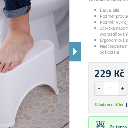
Barva: bílá
Rozměr produk
Rozměr vykroje
Stolička napom
vyprazdňování
Ergonomická s
Nestoupejte na
poškození
229 Kč
Skladem > 10 ks
|
Za tento