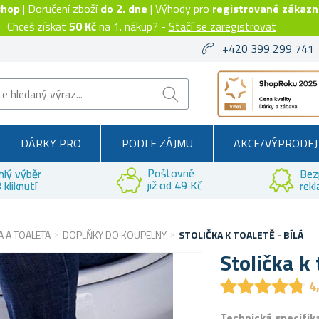
shop
| Doručení zboží
do 2. dne
| Výhody pro
registrované zákazn
Chceš získat
50 Kč
na 1. nákup? -
Stačí se zaregistrovat
+420 399 299 741
DÁRKY PRO
PODLE ZÁJMU
AKCE/VÝPRODEJ
Poštovné
hlý výběr
Bez
již od 49 Kč
 kliknutí
rek
 A TOALETA
DOPLŇKY DO KOUPELNY
STOLIČKA K TOALETĚ - BÍLÁ
Stolička k 
★
★
★
★
★
★
★
★
★
★
4
Technická specifik