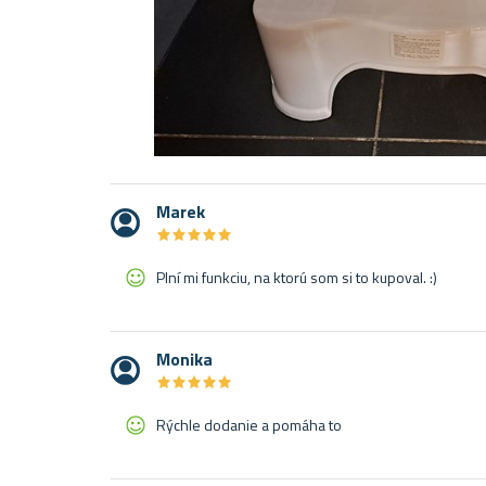
Marek
★
★
★
★
★
★
★
★
★
★
Plní mi funkciu, na ktorú som si to kupoval. :)
Monika
★
★
★
★
★
★
★
★
★
★
Rýchle dodanie a pomáha to