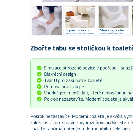
Ergonomická stolička
Zdravé vyprazdňování
Simulace přirozené pozice v podřepu
Snazší a zdravější pohyb střev
Zbořte tabu se stoličkou k toalet
Simulace přirozené pozice v podřepu - snazší
Diskrétní design
Tvar U pro zasunutí k toaletě
Pomáhá proti zácpě
Vhodné pro menší děti, které nedosáhnou na
Pokrok nezastavíte. Moderní toaleta je skv
Pokrok nezastavíte. Moderní toaleta je skvělá vym
záležitostí pro správné vyprazdňování.Udělejte n
toaletě s očima upřenýma do mobilního telefonu asi