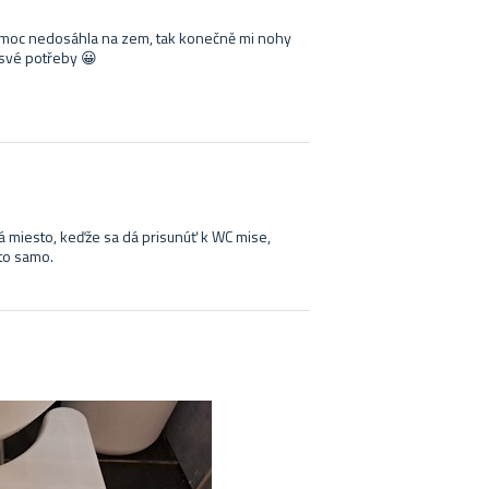
em moc nedosáhla na zem, tak konečně mi nohy
 své potřeby 😀
 miesto, keďže sa dá prisunúť k WC mise,
 to samo.