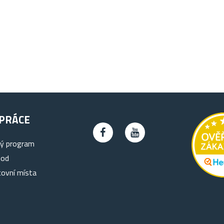
PRÁCE
ký program
hod
covní místa