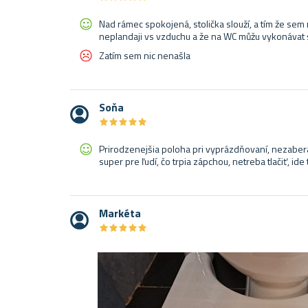
Nad rámec spokojená, stolička slouží, a tím že s
neplandaji vs vzduchu a že na WC můžu vykonávat
Zatím sem nic nenašla
Soňa
★
★
★
★
★
★
★
★
★
★
Prirodzenejšia poloha pri vyprázdňovaní, nezaberá
super pre ľudí, čo trpia zápchou, netreba tlačiť, ide
Markéta
★
★
★
★
★
★
★
★
★
★