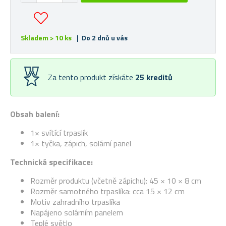
Skladem > 10 ks
| Do 2 dnů u vás
Za tento produkt získáte
25
kreditů
Obsah balení:
1× svítící trpaslík
1× tyčka, zápich, solární panel
Technická specifikace:
Rozměr produktu (včetně zápichu): 45 × 10 × 8 cm
Rozměr samotného trpaslíka: cca 15 × 12 cm
Motiv zahradního trpaslíka
Napájeno solárním panelem
Teplé světlo