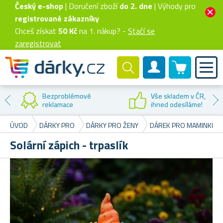
Český e-shop
| Doručení zboží
do 2. dne
| Výhody pro
registrované zákazníky
Chceš získat
50 Kč
na 1. nákup? -
Stačí se
zaregistrovat
0 produktů
Zákaznický účet
Bezproblémové
Vše skladem v ČR,
reklamace
ihned odesíláme!
ÚVOD
DÁRKY PRO
DÁRKY PRO ŽENY
DÁREK PRO MAMINKU
Solární zápich - trpaslík