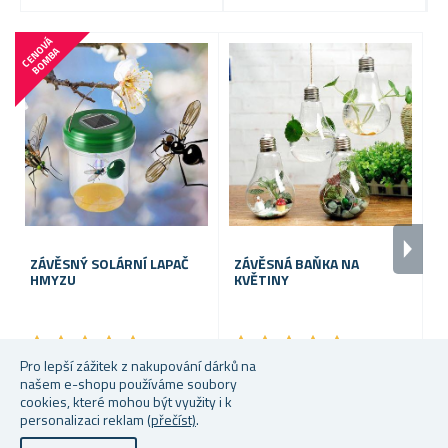
C
E
N
V
Á
B
O
M
B
O
A
ZÁVĚSNÝ SOLÁRNÍ LAPAČ
ZÁVĚSNÁ BAŇKA NA
S
HMYZU
KVĚTINY
★
★
★
★
★
★
★
★
★
★
★
★
★
★
★
★
★
★
★
★
Pro lepší zážitek z nakupování dárků na
Skladem
Skladem
S
našem e-shopu používáme soubory
cookies, které mohou být využity i k
109 Kč
Od 79 Kč
99
personalizaci reklam
(přečíst)
.