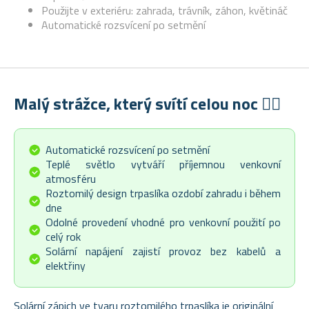
Použijte v exteriéru: zahrada, trávník, záhon, květináč
Automatické rozsvícení po setmění
Malý strážce, který svítí celou noc 🧙‍♂️
Automatické rozsvícení po setmění
Teplé světlo vytváří příjemnou venkovní
atmosféru
Roztomilý design trpaslíka ozdobí zahradu i během
dne
Odolné provedení vhodné pro venkovní použití po
celý rok
Solární napájení zajistí provoz bez kabelů a
elektřiny
Solární zápich ve tvaru roztomilého trpaslíka je originální