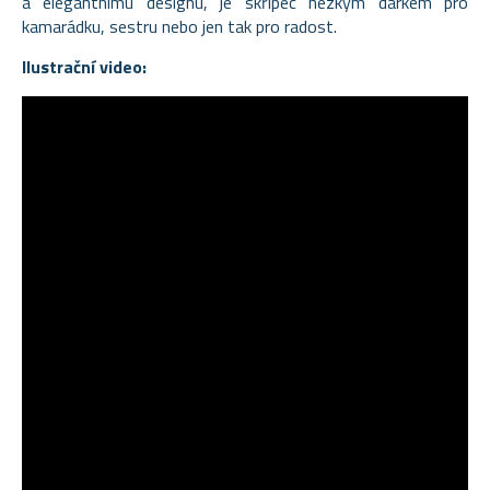
a elegantnímu designu, je skřipec hezkým dárkem pro
kamarádku, sestru nebo jen tak pro radost.
Ilustrační video: