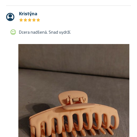
Kristýna
★
★
★
★
★
★
★
★
★
★
Dcera nadšená. Snad vydrží.