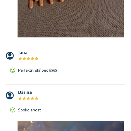
Jana
★
★
★
★
★
★
★
★
★
★
Perfektní skřipec 👍👍
Darina
★
★
★
★
★
★
★
★
★
★
Spokojenost