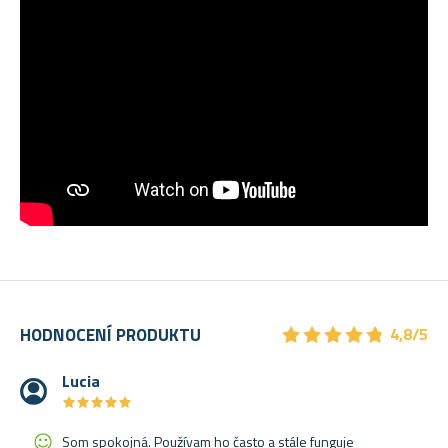
★
★
★
★
★
★
★
★
★
★
HODNOCENÍ PRODUKTU
4,8/5
Lucia
★
★
★
★
★
★
★
★
★
★
Som spokojná. Používam ho často a stále funguje