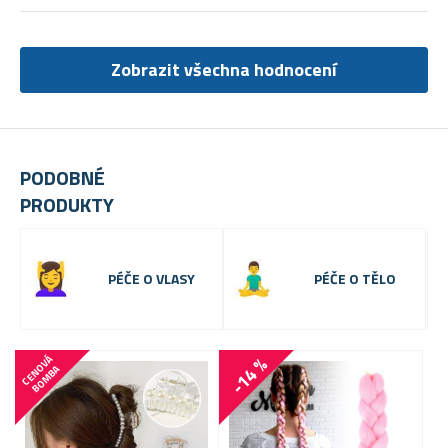
Zobrazit všechna hodnocení
PODOBNÉ
PRODUKTY
PÉČE O VLASY
PÉČE O TĚLO
-14 %
C
E
N
V
Á
B
O
M
B
O
A