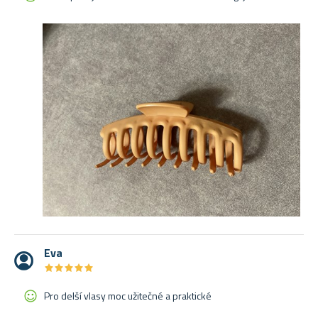
Eva
★
★
★
★
★
★
★
★
★
★
Pro delší vlasy moc užitečné a praktické