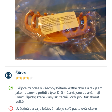
Šárka
★
★
★
★
★
★
★
★
★
★
Skřipce mi odešly všechny během krátké chvíle a tak jsem
jako nouzovku pořídila tyto. Drží krásně, jsou pevné, mají
uvnitř i špičky, které vlasy skutečně udrží, jsou tak akorát
velké.
Uváděná barva je béžová - ale je spíš pastelová, skoro