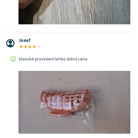
Josef
★
★
★
★
★
★
★
★
★
★
klasické provedení lehký dobrá cena