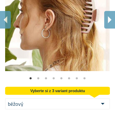
N
Sn
Vyberte si z 3 variant produktu
béžový