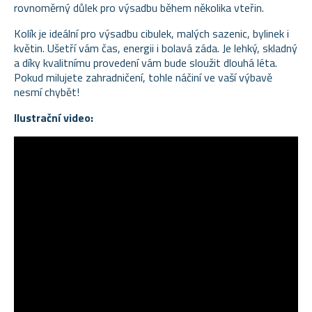
rovnoměrný důlek pro výsadbu během několika vteřin.
Kolík je ideální pro výsadbu cibulek, malých sazenic, bylinek i
květin. Ušetří vám čas, energii i bolavá záda. Je lehký, skladný
a díky kvalitnímu provedení vám bude sloužit dlouhá léta.
Pokud milujete zahradničení, tohle náčiní ve vaší výbavě
nesmí chybět!
Ilustrační video: