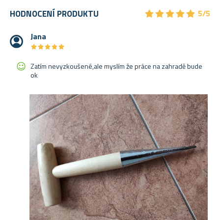
★
★
★
★
★
★
★
★
★
★
HODNOCENÍ PRODUKTU
5/5
Jana
★
★
★
★
★
★
★
★
★
★
Zatím nevyzkoušené,ale myslím že práce na zahradě bude
ok