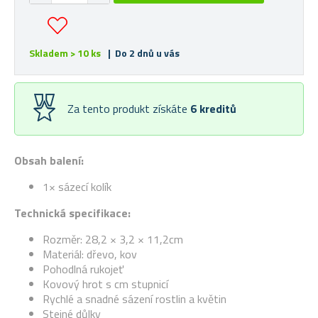
Skladem > 10 ks
| Do 2 dnů u vás
Za tento produkt získáte
6
kreditů
Obsah balení:
1× sázecí kolík
Technická specifikace:
Rozměr: 28,2 × 3,2 × 11,2cm
Materiál: dřevo, kov
Pohodlná rukojeť
Kovový hrot s cm stupnicí
Rychlé a snadné sázení rostlin a květin
Stejné důlky