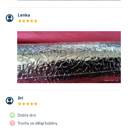
Lenka
★
★
★
★
★
★
★
★
★
★
Jiri
★
★
★
★
★
★
★
★
★
★
Dobře drzi
Trochu se dělají bubliny