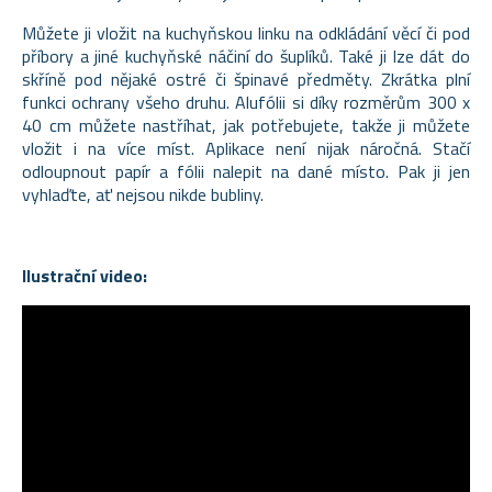
Můžete ji vložit na kuchyňskou linku na odkládání věcí či pod
příbory a jiné kuchyňské náčiní do šuplíků. Také ji lze dát do
skříně pod nějaké ostré či špinavé předměty. Zkrátka plní
funkci ochrany všeho druhu. Alufólii si díky rozměrům 300 x
40 cm můžete nastříhat, jak potřebujete, takže ji můžete
vložit i na více míst. Aplikace není nijak náročná. Stačí
odloupnout papír a fólii nalepit na dané místo. Pak ji jen
vyhlaďte, ať nejsou nikde bubliny.
Ilustrační video: