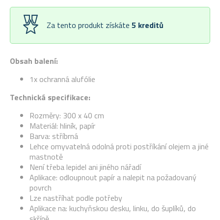
Za tento produkt získáte
5
kreditů
Obsah balení:
1x ochranná alufólie
Technická specifikace:
Rozměry: 300 x 40 cm
Materiál: hliník, papír
Barva: stříbrná
Lehce omyvatelná odolná proti postříkání olejem a jiné
mastnotě
Není třeba lepidel ani jiného nářadí
Aplikace: odloupnout papír a nalepit na požadovaný
povrch
Lze nastříhat podle potřeby
Aplikace na: kuchyňskou desku, linku, do šuplíků, do
skříně