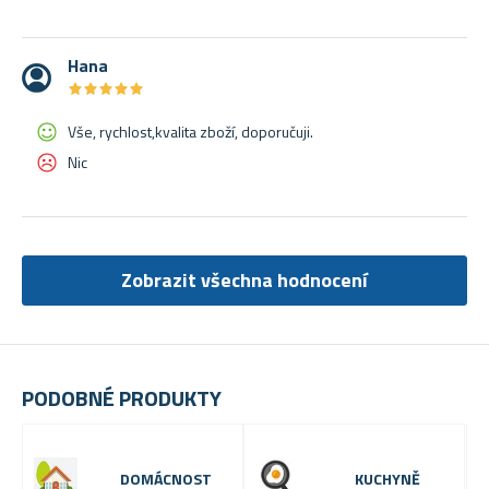
Hana
★
★
★
★
★
★
★
★
★
★
Vše, rychlost,kvalita zboží, doporučuji.
Nic
Zobrazit všechna hodnocení
PODOBNÉ PRODUKTY
DOMÁCNOST
KUCHYNĚ