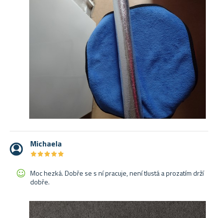
Michaela
★
★
★
★
★
★
★
★
★
★
Moc hezká. Dobře se s ní pracuje, není tlustá a prozatím drží
dobře.