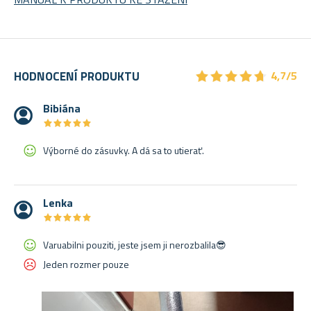
★
★
★
★
★
★
★
★
★
★
HODNOCENÍ PRODUKTU
4,7/5
Bibiána
★
★
★
★
★
★
★
★
★
★
Výborné do zásuvky. A dá sa to utierať.
Lenka
★
★
★
★
★
★
★
★
★
★
Varuabilni pouziti, jeste jsem ji nerozbalila😎
Jeden rozmer pouze