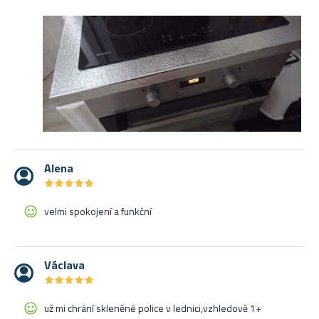
Alena
★
★
★
★
★
★
★
★
★
★
velmi spokojení a funkční
Václava
★
★
★
★
★
★
★
★
★
★
už mi chrání skleněné police v lednici,vzhledově 1+