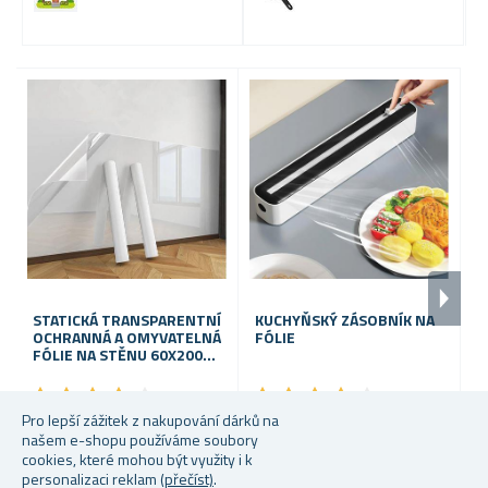
STATICKÁ TRANSPARENTNÍ
KUCHYŇSKÝ ZÁSOBNÍK NA
P
OCHRANNÁ A OMYVATELNÁ
FÓLIE
P
FÓLIE NA STĚNU 60X200
CM
★
★
★
★
★
★
★
★
★
★
★
★
★
★
★
★
★
★
★
★
Pro lepší zážitek z nakupování dárků na
Skladem
Skladem
S
našem e-shopu používáme soubory
cookies, které mohou být využity i k
109 Kč
249 Kč
79
personalizaci reklam
(přečíst)
.