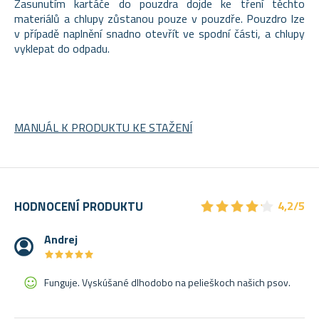
Zasunutím kartáče do pouzdra dojde ke tření těchto
materiálů a chlupy zůstanou pouze v pouzdře. Pouzdro lze
v případě naplnění snadno otevřít ve spodní části, a chlupy
vyklepat do odpadu.
MANUÁL K PRODUKTU KE STAŽENÍ
★
★
★
★
★
★
★
★
★
★
HODNOCENÍ PRODUKTU
4,2/5
Andrej
★
★
★
★
★
★
★
★
★
★
Funguje. Vyskúšané dlhodobo na pelieškoch našich psov.