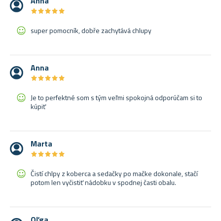
Anna
★
★
★
★
★
★
★
★
★
★
super pomocník, dobře zachytává chlupy
Anna
★
★
★
★
★
★
★
★
★
★
Je to perfektné som s tým veľmi spokojná odporúčam si to
kúpiť
Marta
★
★
★
★
★
★
★
★
★
★
Čistí chlpy z koberca a sedačky po mačke dokonale, stačí
potom len vyčistiť nádobku v spodnej časti obalu.
Oľga