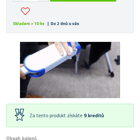
Skladem > 10 ks
| Do 2 dnů u vás
Za tento produkt získáte
9
kreditů
Obsah balení: