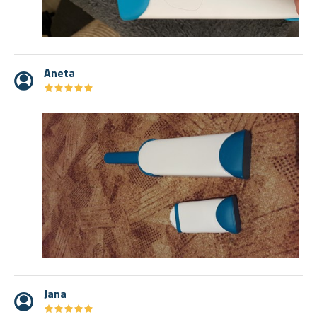
Aneta
★
★
★
★
★
★
★
★
★
★
Jana
★
★
★
★
★
★
★
★
★
★