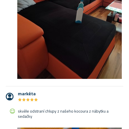
markéta
★
★
★
★
★
★
★
★
★
★
skvěle odstraní chlupy z našeho kocoura z nábytku a
sedačky