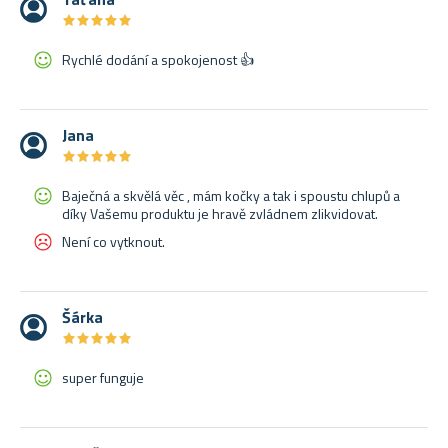
★
★
★
★
★
★
★
★
★
★
Rychlé dodání a spokojenost 👍
Jana
★
★
★
★
★
★
★
★
★
★
Baječná a skvělá věc , mám kočky a tak i spoustu chlupů a
díky Vašemu produktu je hravě zvládnem zlikvidovat.
Není co vytknout.
Šárka
★
★
★
★
★
★
★
★
★
★
super funguje