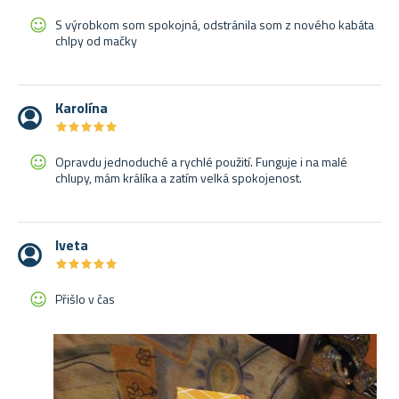
S výrobkom som spokojná, odstránila som z nového kabáta
chlpy od mačky
Karolína
★
★
★
★
★
★
★
★
★
★
Opravdu jednoduché a rychlé použití. Funguje i na malé
chlupy, mám králíka a zatím velká spokojenost.
Iveta
★
★
★
★
★
★
★
★
★
★
Přišlo v čas