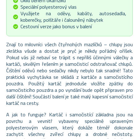
Úklid během okamžiku
Speciální polyesterový vlas
Využijete na oděvy, kabáty, autosedadla,
koberečky, polštáře i čalouněný nábytek
Cestovní verze jako bonus v balení
Znají to milovníci všech čtyřnohých mazlíčků – chlupy jsou
zkrátka všude a dostat je pryč je někdy pořádný oříšek.
Pokud vás již nebaví se trápit s nepříliš účinnými válečky a
kartáči, skvělým řešením je
samočisticí odstraňovač chlupů
.
Čištění oděvů nebo sedačky nikdy nebylo tak snadné! Tato
praktická vychytávka se skládá z
kartáče a samočistícího
pouzdra
. Použitý kartáč jednoduše vložíte zpátky do
samočisticího pouzdra a po vyndání bude opět připraven pro
další čištění! Součástí balení je také malý
kapesní samočisticí
kartáč
na cesty.
A jak to funguje? Kartáč i samočistící základna jsou na
povrchu a vevnitř vybaveny speciálně upraveným
polyesterovým vlasem, který dokáže téměř dokonale
zachytit všechny zvířecí chlupy a drobné nečistoty.