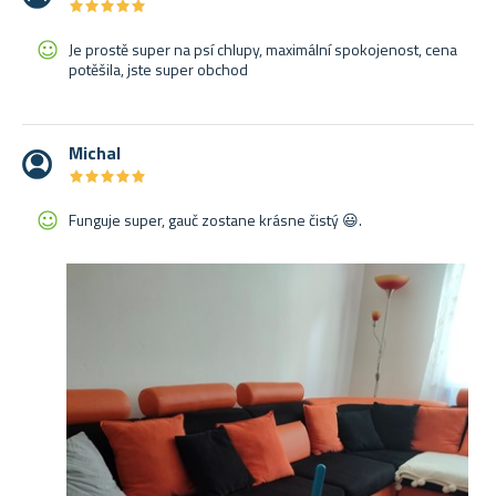
★
★
★
★
★
★
★
★
★
★
Je prostě super na psí chlupy, maximální spokojenost, cena
potěšila, jste super obchod
Michal
★
★
★
★
★
★
★
★
★
★
Funguje super, gauč zostane krásne čistý 😃.