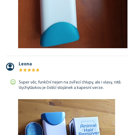
Leona
★
★
★
★
★
★
★
★
★
★
Super věc, funkční nejen na zvířecí chlupy, ale i vlasy, nitě.
Vychytávkou je čistící stojánek a kapesní verze.