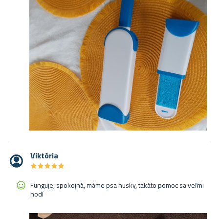
Viktória
★
★
★
★
★
★
★
★
★
★
Funguje, spokojná, máme psa husky, takáto pomoc sa veľmi
hodí