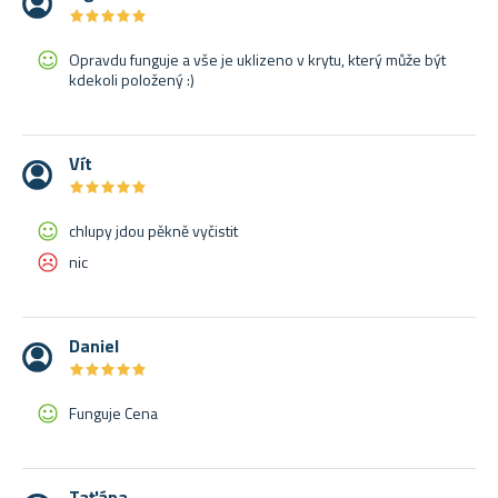
★
★
★
★
★
★
★
★
★
★
Opravdu funguje a vše je uklizeno v krytu, který může být
kdekoli položený :)
Vít
★
★
★
★
★
★
★
★
★
★
chlupy jdou pěkně vyčistit
nic
Daniel
★
★
★
★
★
★
★
★
★
★
Funguje Cena
Taťána