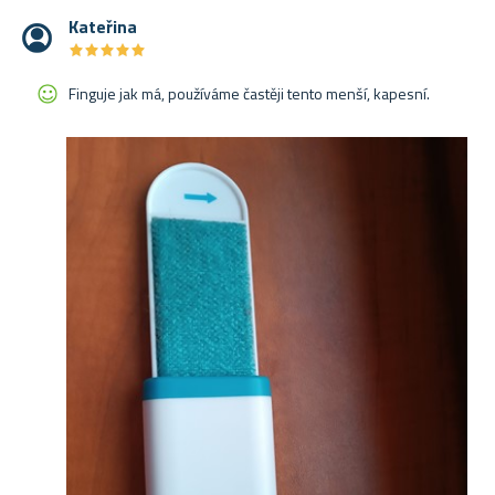
Kateřina
★
★
★
★
★
★
★
★
★
★
Finguje jak má, používáme častěji tento menší, kapesní.