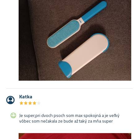
Katka
★
★
★
★
★
★
★
★
★
★
Je super,pri dvoch psoch som max spokojná a je veľký
vôbec som nečakala ze bude až taký za mňa super