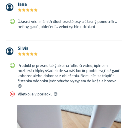
Jana
★
★
★
★
★
★
★
★
★
★
Úžasná věc , mám tři dlouhosrsté psy a úžasný pomocník ..
peřiny, gauč , oblečení .. velmi rychle odchlupí
Silvia
★
★
★
★
★
★
★
★
★
★
Produkt je presne taký ako na fotke či videu, úplne mi
pozberá chĺpky všade kde sa náš kocúr poobtiera,či už gauč,
koberec alebo dokonca z oblečenia. Nemusím sa trápiť s
čistením nádobku jednoducho vysypem do koša a hotovo
😊
Všetko je v poriadku 😊