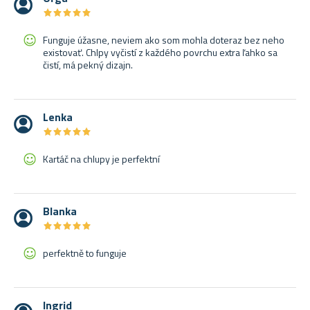
★
★
★
★
★
★
★
★
★
★
Funguje úžasne, neviem ako som mohla doteraz bez neho
existovať. Chlpy vyčistí z každého povrchu extra ľahko sa
čistí, má pekný dizajn.
Lenka
★
★
★
★
★
★
★
★
★
★
Kartáč na chlupy je perfektní
Blanka
★
★
★
★
★
★
★
★
★
★
perfektně to funguje
Ingrid