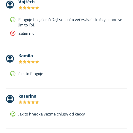
Vojtěch
★
★
★
★
★
★
★
★
★
★
Funguje tak jak má Dají se s ním vyčesávat i kočky a moc se
jim to líbí.
Zatím nic
Kamila
★
★
★
★
★
★
★
★
★
★
fakt to funguje
katerina
★
★
★
★
★
★
★
★
★
★
Jak to hnedka vezme chlupy od kacky