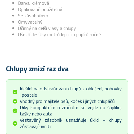
Barva: krémová
Opakovaně použitelný
Se zásobníkem
Omyvatelný
Účinný na delší vlasy a chlupy
Ušetří desítky metrů lepicích papírů ročně
Chlupy zmizí raz dva
Ideální na odstraňování chlupů z oblečení, pohovky
i postele
Vhodný pro majitele psů, koček i jiných chlupáčů
Díky kompaktním rozměrům se vejde do šuplíku,
tašky nebo auta
Vestavěný zásobník usnadňuje úklid – chlupy
zůstávají uvnitř