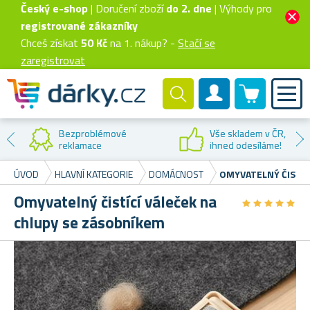
Český e-shop
| Doručení zboží
do 2. dne
| Výhody pro
registrované zákazníky
Chceš získat
50 Kč
na 1. nákup? -
Stačí se
zaregistrovat
0 produktů
Zákaznický účet
Bezproblémové
Vše skladem v ČR,
reklamace
ihned odesíláme!
ÚVOD
HLAVNÍ KATEGORIE
DOMÁCNOST
OMYVATELNÝ ČISTÍC
Omyvatelný čistící váleček na
★
★
★
★
★
★
★
★
★
★
chlupy se zásobníkem