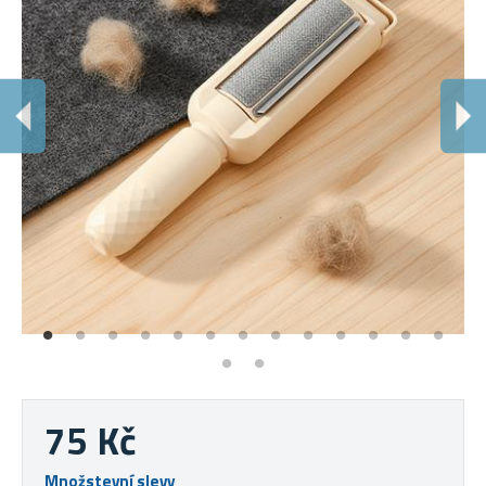
O
Um
75 Kč
Množstevní slevy