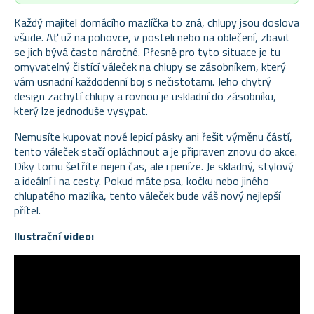
Každý majitel domácího mazlíčka to zná, chlupy jsou doslova
všude. Ať už na pohovce, v posteli nebo na oblečení, zbavit
se jich bývá často náročné. Přesně pro tyto situace je tu
omyvatelný čistící váleček na chlupy se zásobníkem, který
vám usnadní každodenní boj s nečistotami. Jeho chytrý
design zachytí chlupy a rovnou je uskladní do zásobníku,
který lze jednoduše vysypat.
Nemusíte kupovat nové lepicí pásky ani řešit výměnu částí,
tento váleček stačí opláchnout a je připraven znovu do akce.
Díky tomu šetříte nejen čas, ale i peníze. Je skladný, stylový
a ideální i na cesty. Pokud máte psa, kočku nebo jiného
chlupatého mazlíka, tento váleček bude váš nový nejlepší
přítel.
Ilustrační video: