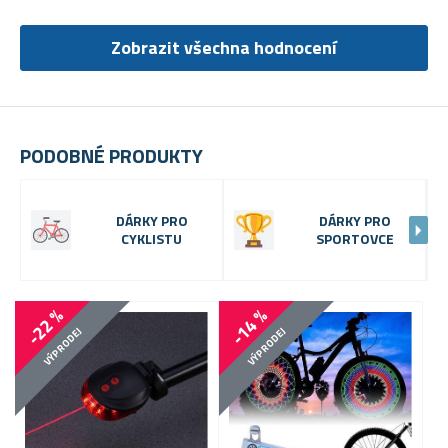
Zobrazit všechna hodnocení
PODOBNÉ PRODUKTY
DÁRKY PRO
DÁRKY PRO
CYKLISTU
SPORTOVCE
-22 %
-14 %
-
VÝPRODEJ
VÝPRODEJ