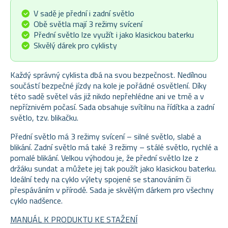
V sadě je přední i zadní světlo
Obě světla mají 3 režimy svícení
Přední světlo lze využít i jako klasickou baterku
Skvělý dárek pro cyklisty
Každý správný cyklista dbá na svou bezpečnost. Nedílnou
součástí bezpečné jízdy na kole je pořádné osvětlení. Díky
této sadě světel vás již nikdo nepřehlédne ani ve tmě a v
nepříznivém počasí. Sada obsahuje svítilnu na řídítka a zadní
světlo, tzv. blikačku.
Přední světlo má 3 režimy svícení – silné světlo, slabé a
blikání. Zadní světlo má také 3 režimy – stálé světlo, rychlé a
pomalé blikání. Velkou výhodou je, že přední světlo lze z
držáku sundat a můžete jej tak použít jako klasickou baterku.
Ideální tedy na cyklo výlety spojené se stanováním či
přespáváním v přírodě. Sada je skvělým dárkem pro všechny
cyklo nadšence.
MANUÁL K PRODUKTU KE STAŽENÍ