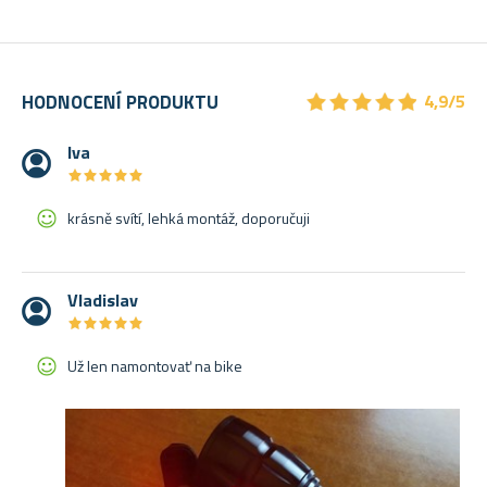
★
★
★
★
★
★
★
★
★
★
HODNOCENÍ PRODUKTU
4,9/5
Iva
★
★
★
★
★
★
★
★
★
★
krásně svítí, lehká montáž, doporučuji
Vladislav
★
★
★
★
★
★
★
★
★
★
Už len namontovať na bike