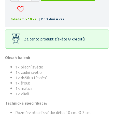
Skladem > 10 ks
| Do 2 dnů u vás
Za tento produkt získáte
8
kreditů
Obsah balení:
1× přední světlo
1× zadní světlo
1× držák a těsnění
1× šroub
1× matice
1× závit
Technická specifikace:
Rozměry přední světlo: délka 10 cm,
Ø 3 cm