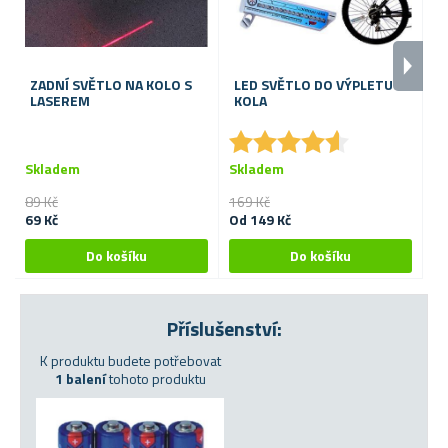
ZADNÍ SVĚTLO NA KOLO S
LED SVĚTLO DO VÝPLETU
D
LASEREM
KOLA
★
★
★
★
★
★
★
★
★
★
Skladem
Skladem
S
89 Kč
169 Kč
13
69 Kč
Od 149 Kč
99
Příslušenství:
K produktu budete potřebovat
1 balení
tohoto produktu