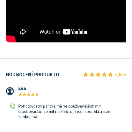
★
★
★
★
★
★
★
★
★
★
HODNOCENÍ PRODUKTU
4,8/5
Eva
★
★
★
★
★
★
★
★
★
★
Pohotovostní pár zřejmě nejpoužívanějších mini
šroubováčků, lze mít na klíčích, již jsem použila a jsem
spokojená.