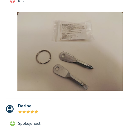
Nic.
Darina
★
★
★
★
★
★
★
★
★
★
Spokojenost