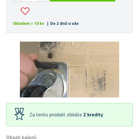
Skladem > 10 ks
| Do 2 dnů u vás
Za tento produkt získáte
2
kredity
Obsah balení: