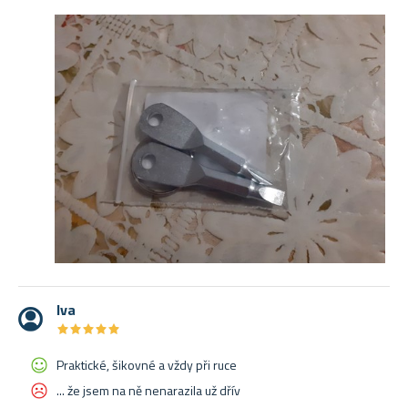
Iva
★
★
★
★
★
★
★
★
★
★
Praktické, šikovné a vždy při ruce
... že jsem na ně nenarazila už dřív