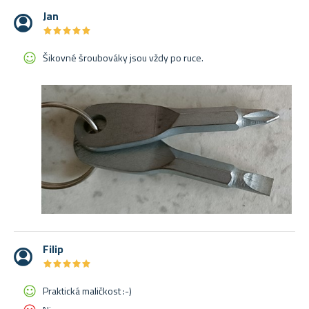
Jan
★
★
★
★
★
★
★
★
★
★
Šikovné šroubováky jsou vždy po ruce.
Filip
★
★
★
★
★
★
★
★
★
★
Praktická maličkost :-)