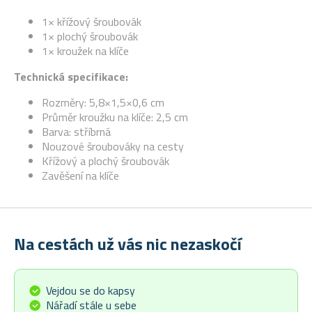
1× křížový šroubovák
1× plochý šroubovák
1× kroužek na klíče
Technická specifikace:
Rozměry: 5,8×1,5×0,6 cm
Průměr kroužku na klíče: 2,5 cm
Barva: stříbrná
Nouzové šroubováky na cesty
Křížový a plochý šroubovák
Zavěšení na klíče
Na cestách už vás nic nezaskočí
Vejdou se do kapsy
Nářadí stále u sebe