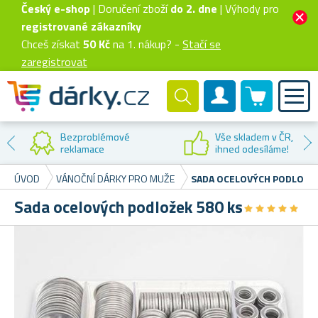
Český e-shop
| Doručení zboží
do 2. dne
| Výhody pro
registrované zákazníky
Chceš získat
50 Kč
na 1. nákup? -
Stačí se
zaregistrovat
0 produktů
Zákaznický účet
Bezproblémové
Vše skladem v ČR,
reklamace
ihned odesíláme!
ÚVOD
VÁNOČNÍ DÁRKY PRO MUŽE
SADA OCELOVÝCH PODLOŽEK
Sada ocelových podložek 580 ks
★
★
★
★
★
★
★
★
★
★
5
Sa