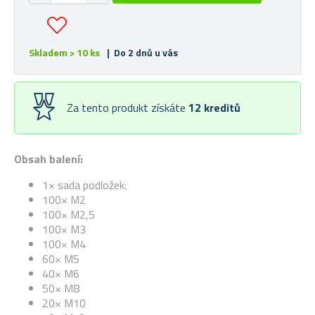
Skladem > 10 ks
| Do 2 dnů u vás
Za tento produkt získáte
12
kreditů
Obsah balení:
1× sada podložek:
100× M2
100× M2,5
100× M3
100× M4
60× M5
40× M6
50× M8
20× M10