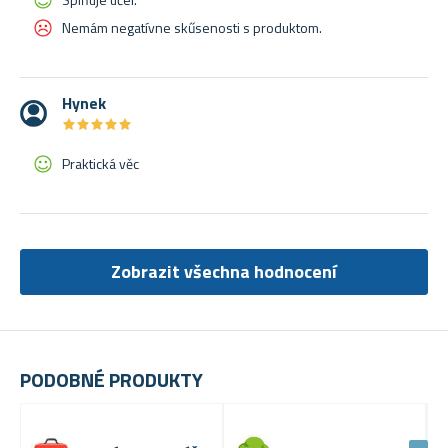
Nemám negatívne skűsenosti s produktom.
Hynek
★
★
★
★
★
★
★
★
★
★
Praktická věc
Zobrazit všechna hodnocení
PODOBNÉ PRODUKTY