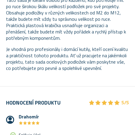
po ruce širokou škálu velikostí podložek pro své projekty.
Obsahuje podložky v různých velikostech od M2 do M12,
takže budete mít vždy tu správnou velikost po ruce.
Praktická plastová krabička usnadňuje organizaci a
přenášení, takže budete mít vždy pořádek a rychlý přístup k
potřebným komponentům.
Je vhodná pro profesionály i domácí kutily, kteří ocení kvalitu
a praktičnost tohoto produktu. Ať už pracujete na jakémkoli
projektu, tato sada ocelových podložek vám poskytne vše,
co potřebujete pro pevné a spolehlivé upevnění.
★
★
★
★
★
★
★
★
★
★
HODNOCENÍ PRODUKTU
5/5
Drahomír
★
★
★
★
★
★
★
★
★
★
Splňuje účel.