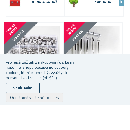
DÍLNA A GARÁŽ
ZAHRADA
C
E
N
V
Á
B
O
M
B
C
E
N
V
Á
B
O
M
B
O
A
O
A
VÝPRODEJ
VÝPRODEJ
Pro lepší zážitek z nakupování dárků na
našem e-shopu používáme soubory
cookies, které mohou být využity i k
personalizaci reklam
(přečíst)
.
Více velikostí na výběr
Souhlasím
SADA ŠESTIHRANNÝCH
MATIC 315 KS
NEREZOVÉ HÁČKY 5 KS
Z
Odmítnout volitelné cookies
★
★
★
★
★
★
★
★
★
★
Skladem
Skladem
S