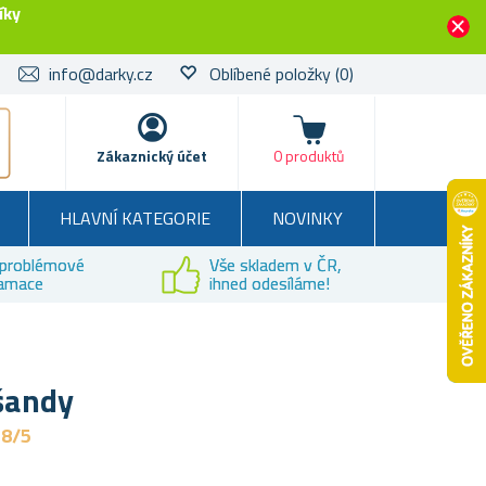
íky
info@darky.cz
Oblíbené položky
(0)
Košík
Zákaznický účet
0 produktů
HLAVNÍ KATEGORIE
NOVINKY
problémové
Vše skladem v ČR,
lamace
ihned odesíláme!
šandy
,8/5