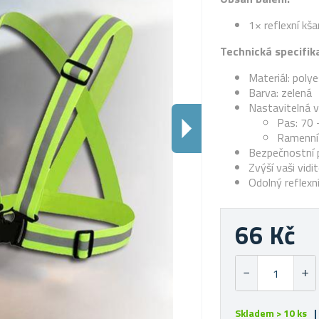
1× reflexní kš
Technická specifik
Materiál: poly
Barva: zelená
Nastavitelná v
Pas: 70 
Ramenní 
Bezpečnostní 
Zvýší vaši vid
Odolný reflexn
66 Kč
Skladem > 10 ks
|