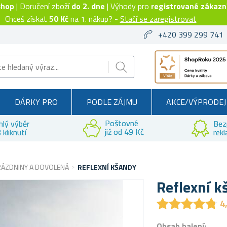
shop
| Doručení zboží
do 2. dne
| Výhody pro
registrované zákazn
Chceš získat
50 Kč
na 1. nákup? -
Stačí se zaregistrovat
+420 399 299 741
DÁRKY PRO
PODLE ZÁJMU
AKCE/VÝPRODEJ
Poštovné
hlý výběr
Bez
již od 49 Kč
 kliknutí
rek
RÁZDNINY A DOVOLENÁ
REFLEXNÍ KŠANDY
Reflexní k
★
★
★
★
★
★
★
★
★
★
4
Obsah balení: