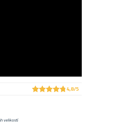
★
★
★
★
★
★
★
★
★
★
4,8/5
h velikostí