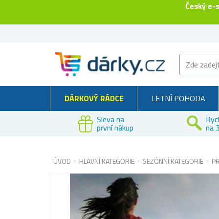
Český e-
DÁRKOVÝ RÁDCE
LETNÍ POHODA
Sleva na
Ryc
první nákup
na 3
ÚVOD
HLAVNÍ KATEGORIE
SEZÓNNÍ KATEGORIE
P