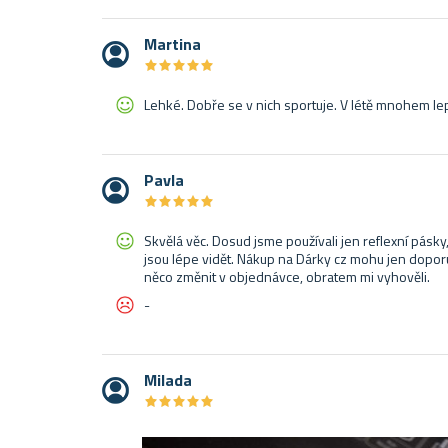
Martina
★
★
★
★
★
★
★
★
★
★
Lehké. Dobře se v nich sportuje. V létě mnohem lep
Pavla
★
★
★
★
★
★
★
★
★
★
Skvělá věc. Dosud jsme používali jen reflexní pásky
jsou lépe vidět. Nákup na Dárky cz mohu jen doporu
něco změnit v objednávce, obratem mi vyhověli.
-
Milada
★
★
★
★
★
★
★
★
★
★