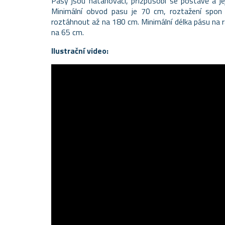
Pásy jsou natahovací, přizpůsobí se postavě a je
Minimální obvod pasu je 70 cm, roztažení spo
roztáhnout až na 180 cm. Minimální délka pásu na
na 65 cm.
Ilustrační video: