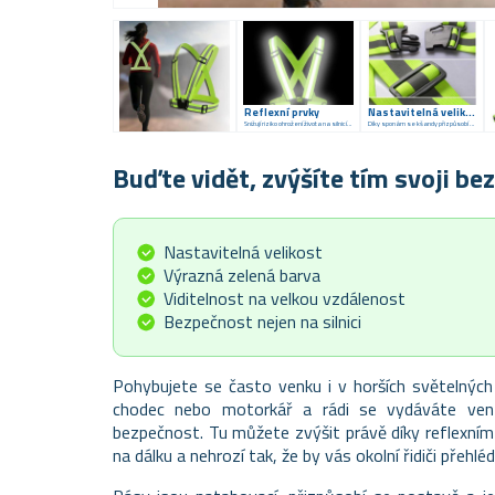
Reflexní prvky
Nastavitelná velikost
Snižují riziko ohrožení života na silnicích
Díky sponám se kšandy přizpůsobí postavě
Buďte vidět, zvýšíte tím svoji b
Nastavitelná velikost
Výrazná zelená barva
Viditelnost na velkou vzdálenost
Bezpečnost nejen na silnici
Pohybujete se často venku i v horších světelných
chodec nebo motorkář a rádi se vydáváte ven
bezpečnost. Tu můžete zvýšit právě díky reflexním
na dálku a nehrozí tak, že by vás okolní řidiči přehléd