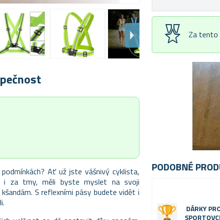
Za tento
ezpečnost
PODOBNÉ PROD
 podmínkách? Ať už jste vášnivý cyklista,
 i za tmy, měli byste myslet na svoji
 kšandám. S reflexními pásy budete vidět i
li.
DÁRKY PR
SPORTOVC