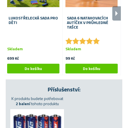
LUKOSTŘELECKÁ SADA PRO
SADA 6 NATAHOVACÍCH
S
DĚTI
AUTÍČEK V PRŮHLEDNÉ
TAŠCE
★
★
★
★
★
★
★
★
★
★
Skladem
Skladem
S
699 Kč
99 Kč
19
Příslušenství:
K produktu budete potřebovat
2 balení
tohoto produktu