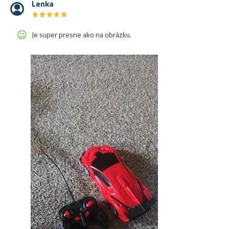
Lenka
★
★
★
★
★
★
★
★
★
★
Je super presne ako na obrázku.