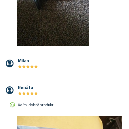
Milan
★
★
★
★
★
★
★
★
★
★
Renáta
★
★
★
★
★
★
★
★
★
★
Veľmi dobrý produkt