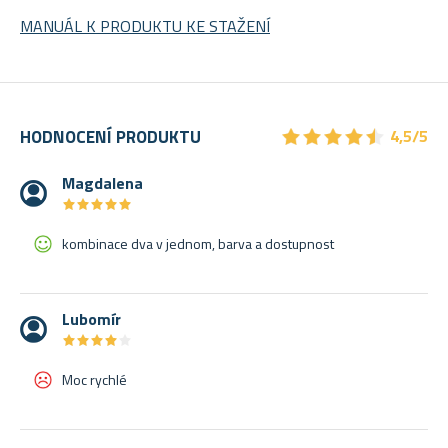
MANUÁL K PRODUKTU KE STAŽENÍ
★
★
★
★
★
★
★
★
★
★
HODNOCENÍ PRODUKTU
4,5/5
Magdalena
★
★
★
★
★
★
★
★
★
★
kombinace dva v jednom, barva a dostupnost
Lubomír
★
★
★
★
★
★
★
★
★
★
Moc rychlé