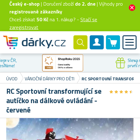
Český e-shop
| Doručení zboží
do 2. dne
| Výhody pro
registrované zákazníky
Chceš získat
50 Kč
na 1. nákup? -
Stačí se
zaregistrovat
0 produktů
Zákaznický účet
Sleva na
první nákup
ÚVOD
VÁNOČNÍ DÁRKY PRO DĚTI
RC SPORTOVNÍ TRANSFORMUJ
RC Sportovní transformující se
★
★
★
★
★
★
★
★
★
★
autíčko na dálkové ovládání -
červené