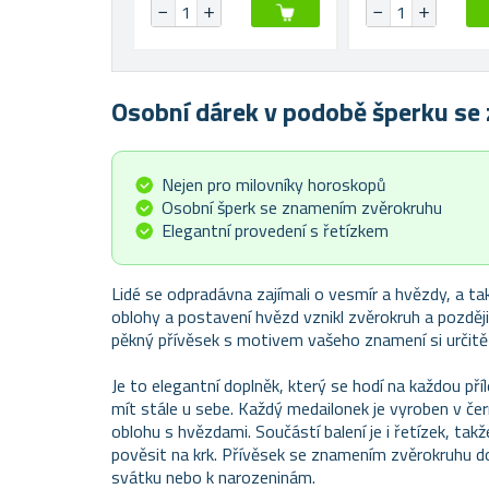
Osobní dárek v podobě šperku s
Nejen pro milovníky horoskopů
Osobní šperk se znamením zvěrokruhu
Elegantní provedení s řetízkem
Lidé se odpradávna zajímali o vesmír a hvězdy, a ta
oblohy a postavení hvězd vznikl zvěrokruh a později
pěkný přívěsek s motivem vašeho znamení si určitě 
Je to elegantní doplněk, který se hodí na každou př
mít stále u sebe. Každý medailonek je vyroben v č
oblohu s hvězdami. Součástí balení je i řetízek, ta
pověsit na krk. Přívěsek se znamením zvěrokruhu d
svátku nebo k narozeninám.