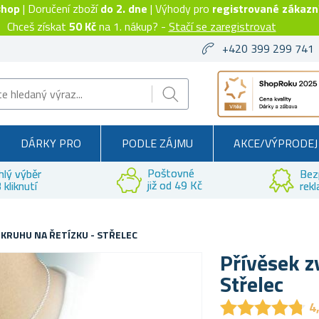
shop
| Doručení zboží
do 2. dne
| Výhody pro
registrované zákazn
Chceš získat
50 Kč
na 1. nákup? -
Stačí se zaregistrovat
+420 399 299 741
DÁRKY PRO
PODLE ZÁJMU
AKCE/VÝPRODEJ
Poštovné
hlý výběr
Bez
již od 49 Kč
 kliknutí
rek
KRUHU NA ŘETÍZKU - STŘELEC
Přívěsek z
Střelec
★
★
★
★
★
★
★
★
★
★
4