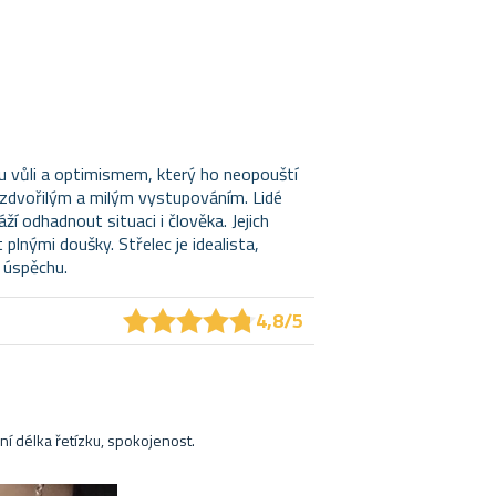
nou vůli a optimismem, který ho neopouští
vá zdvořilým a milým vystupováním. Lidé
ží odhadnout situaci i člověka. Jejich
t plnými doušky. Střelec je idealista,
k úspěchu.
★
★
★
★
★
★
★
★
★
★
4,8/5
ní délka řetízku, spokojenost.