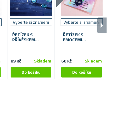
Vyberte si znamení
Vyberte si znamení
LED SVÍTÍCÍ
SKLENĚNÁ K
ŘETÍZEK S
ŘETÍZEK S
- KOČKA
PŘÍVĚSKEM
EMOCEMI
ZNAMENÍ
ZNAMENÍ
ZVĚROKRUHU
ZVĚROKRUHU
m
89 Kč
Skladem
60 Kč
Skladem
99 Kč
S