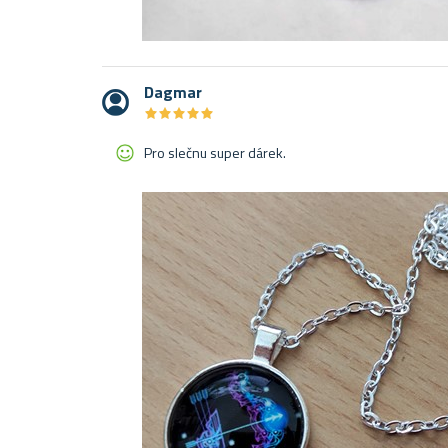
Dagmar
★
★
★
★
★
★
★
★
★
★
Pro slečnu super dárek.