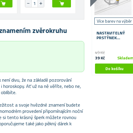
Více barev na výběr
e znamením zvěrokruhu
NASTAVITELNÝ
PRSTÝNEK
ZNAMENÍ
49 Kč
39 Kč
Sklade
k není divu, že na základě pozorování
 i horoskopy. Ať už na ně věříte, nebo ne,
oblíbíte.
íležitost a svoje hvězdné znamení budete
ernomodrém provedení připomínajícím noční
kže si tento krásný šperk můžete rovnou
oporučujeme také jako pěkný dárek k