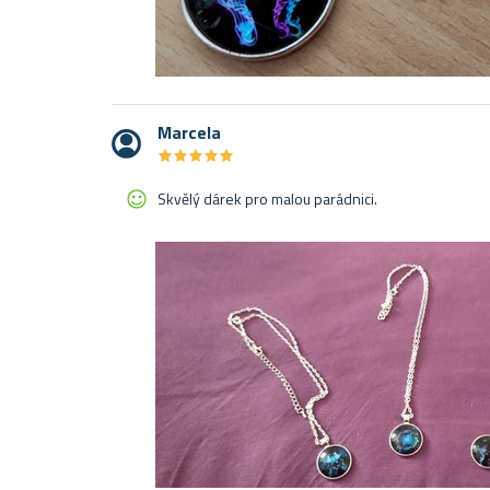
Marcela
★
★
★
★
★
★
★
★
★
★
Skvělý dárek pro malou parádnici.