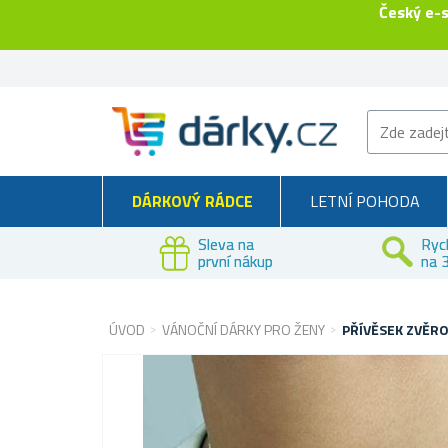
Český e-
DÁRKOVÝ RÁDCE
LETNÍ POHODA
Sleva na
Ryc
první nákup
na 3
ÚVOD
VÁNOČNÍ DÁRKY PRO ŽENY
PŘÍVĚSEK ZVĚRO