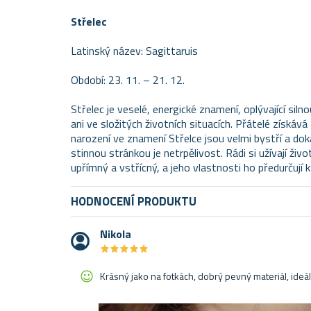
Střelec
Latinský název: Sagittaruis
Období: 23. 11. – 21. 12.
Střelec je veselé, energické znamení, oplývající sil
ani ve složitých životních situacích. Přátelé získá
narození ve znamení Střelce jsou velmi bystří a doká
stinnou stránkou je netrpělivost. Rádi si užívají živo
upřímný a vstřícný, a jeho vlastnosti ho předurčují 
HODNOCENÍ PRODUKTU
Nikola
★
★
★
★
★
★
★
★
★
★
Krásný jako na fotkách, dobrý pevný materiál, ideál