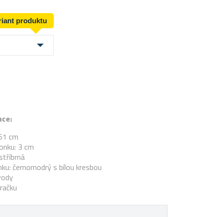
riant produktu
ace:
 61 cm
onku: 3 cm
stříbrná
ku: černomodrý s bílou kresbou
vody
račku