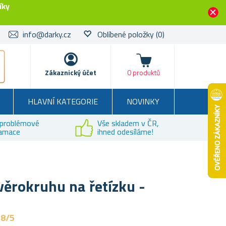
íky
info@darky.cz
Oblíbené položky
(0)
Košík
Zákaznický účet
0 produktů
HLAVNÍ KATEGORIE
NOVINKY
problémové
Vše skladem v ČR,
lamace
ihned odesíláme!
věrokruhu na řetízku -
,8/5