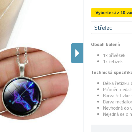
Vyberte si z 10 va
Střelec
Obsah balení:
1x přívěsek
1x řetízek
Technická specifik
Délka řetízku:
Průměr medail
Barva řetízku: 
Barva medailon
Nevhodné do 
Nejedná se o h