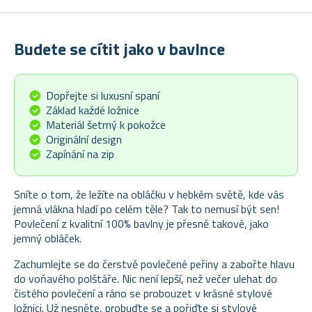
Budete se cítit jako v bavlnce
Dopřejte si luxusní spaní
Základ každé ložnice
Materiál šetrný k pokožce
Originální design
Zapínání na zip
Sníte o tom, že ležíte na obláčku v hebkém světě, kde vás
jemná vlákna hladí po celém těle? Tak to nemusí být sen!
Povlečení z kvalitní 100% bavlny je přesně takové, jako
jemný obláček.
Zachumlejte se do čerstvě povlečené peřiny a zabořte hlavu
do voňavého polštáře. Nic není lepší, než večer ulehat do
čistého povlečení a ráno se probouzet v krásné stylové
ložnici. Už nesněte, probuďte se a pořiďte si stylové