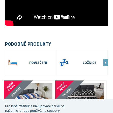
PODOBNÉ PRODUKTY
POVLEČENÍ
LOŽNICE
C
E
N
V
Á
B
O
M
B
C
E
N
V
Á
B
O
M
B
O
A
O
A
VÝPRODEJ
VÝPRODEJ
Pro lepší zážitek z nakupování dárků na
našem e-shopu používáme soubory