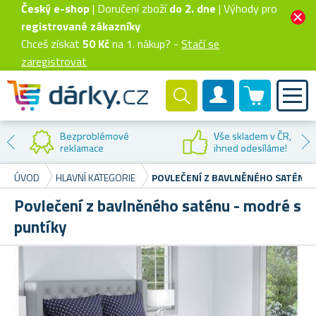
Český e-shop
| Doručení zboží
do 2. dne
| Výhody pro
registrované zákazníky
Chceš získat
50 Kč
na 1. nákup? -
Stačí se
zaregistrovat
0 produktů
Zákaznický účet
Bezproblémové
Vše skladem v ČR,
reklamace
ihned odesíláme!
ÚVOD
HLAVNÍ KATEGORIE
POVLEČENÍ Z BAVLNĚNÉHO SATÉNU 
Povlečení z bavlněného saténu - modré s
puntíky